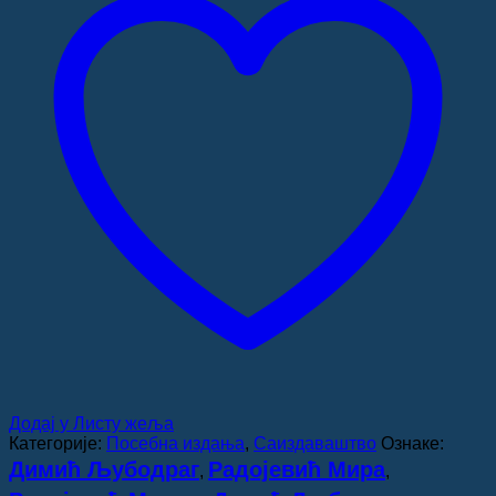
Мира
Радојевић
и
Љубодраг
Димић
количина
Додај у Листу жеља
Категорије:
Посебна издања
,
Саиздаваштво
Ознаке:
Димић Љубодраг
Радојевић Мира
,
,