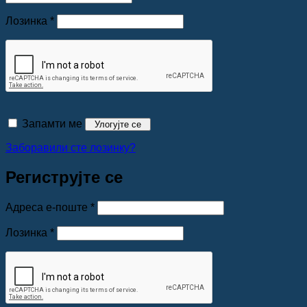
Обавезно
Лозинка
*
Запамти ме
Улогујте се
Заборавили сте лозинку?
Региструјте се
Обавезно
Адреса е-поште
*
Обавезно
Лозинка
*