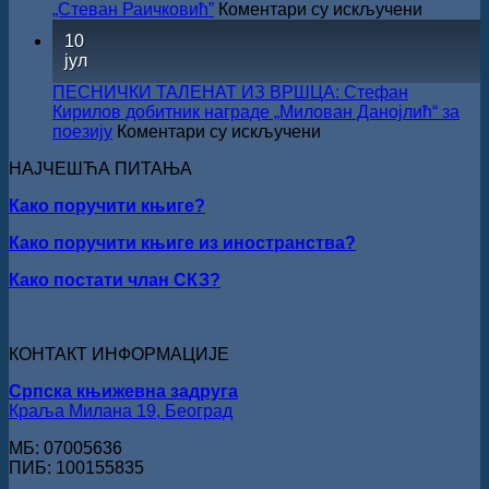
на
„Стеван Раичковић”
Коментари су искључени
У
10
Сали
јул
СКЗ
одржан
ПЕСНИЧКИ ТАЛЕНАТ ИЗ ВРШЦА: Стефан
свечано
Кирилов добитник награде „Милован Данојлић“ за
уручењ
на
поезију
Коментари су искључени
Наград
ПЕСНИЧКИ
„Стеван
НАЈЧЕШЋА ПИТАЊА
ТАЛЕНАТ
Раичков
ИЗ
Како поручити књиге?
ВРШЦА:
Стефан
Како поручити књиге из иностранства?
Кирилов
добитник
Како постати члан СКЗ?
награде
„Милован
Данојлић“
за
КОНТАКТ ИНФОРМАЦИЈЕ
поезију
Српска књижевна задруга
Краља Милана 19, Београд
МБ: 07005636
ПИБ: 100155835