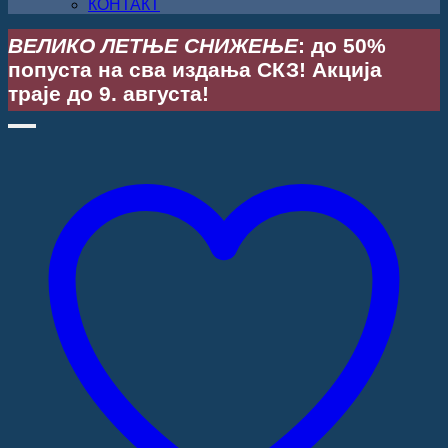
КОНТАКТ
ВЕЛИКО ЛЕТЊЕ СНИЖЕЊЕ
: до 50%
попуста на сва издања СКЗ! Акција
траје до 9. августа!