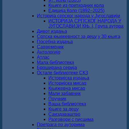
97. Коло (2005)
Књиге из претходних кола
Едиција Коло (1892‒2025)
Историја српског народа у Југославији
ИСТОРИЈА СРПСКОГ НАРОДА У
ЈУГОСЛАВИЈИ КЊ. I, Група аутора
Дивот издања
Српска књижевност за децу у 30 књига
Посебна издања
Савременик
Антологије
Атлас
Мала библиотека
Броширана серија
Остале библиотеке СКЗ
Историјска издања
Историјска мисао
Књижевна мисао
Мали забавник
Поучник
Ваша библиотека
Књиге за децу
Саиздаваштво
Разговори с писцима
Претрага по ауторима