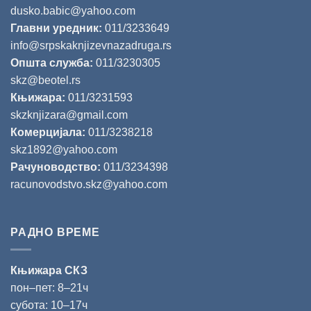
dusko.babic@yahoo.com
Главни уредник:
011/3233649
info@srpskaknjizevnazadruga.rs
Општа служба:
011/3230305
skz@beotel.rs
Књижара:
011/3231593
skzknjizara@gmail.com
Комерцијала:
011/3238218
skz1892@yahoo.com
Рачуноводство:
011/3234398
racunovodstvo.skz@yahoo.com
РАДНО ВРЕМЕ
Књижара СКЗ
пон‒пет: 8‒21ч
субота: 10‒17ч