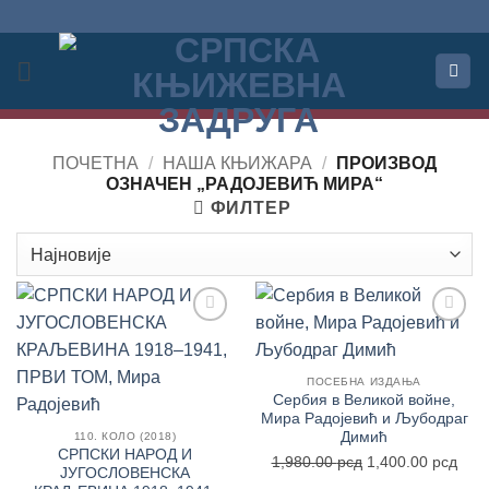
Прескочи
на
садржај
ПОЧЕТНА
/
НАША КЊИЖАРА
/
ПРОИЗВОД
OЗНАЧЕН „РАДОЈЕВИЋ МИРА“
ФИЛТЕР
Додај
Додај
у
у
Листу
Листу
ПОСЕБНА ИЗДАЊА
жеља
жеља
Сербия в Великой войне,
Мира Радојевић и Љубодраг
Димић
110. КОЛО (2018)
СРПСКИ НАРОД И
Оригинална
Трен
1,980.00
рсд
1,400.00
рсд
ЈУГОСЛОВЕНСКА
цена
цен