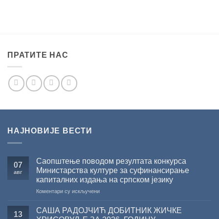
ПРАТИТЕ НАС
НАЈНОВИЈЕ ВЕСТИ
Саопштење поводом резултата конкурса
07
Министарства културе за суфинансирање
авг
капиталних издања на српском језику
на
Коментари су искључени
Саопштење
поводом
САША РАДОЈЧИЋ ДОБИТНИК ЖИЧКЕ
13
резултата