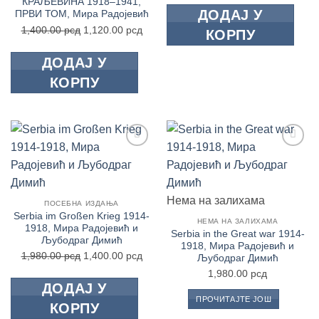
КРАЉЕВИНА 1918–1941,
је
је:
ДОДАЈ У
ПРВИ ТОМ, Мира Радојевић
била:
1,40
Оригинална
Тренутна
1,400.00
рсд
1,120.00
рсд
КОРПУ
1,980.00 рсд.
цена
цена
је
је:
ДОДАЈ У
била:
1,120.00 рсд.
КОРПУ
1,400.00 рсд.
Додај
Додај
у
у
Листу
Листу
жеља
жеља
Нема на залихама
ПОСЕБНА ИЗДАЊА
Serbia im Großen Krieg 1914-
НЕМА НА ЗАЛИХАМА
1918, Мира Радојевић и
Serbia in the Great war 1914-
Љубодраг Димић
1918, Мира Радојевић и
Оригинална
Тренутна
1,980.00
рсд
1,400.00
рсд
Љубодраг Димић
цена
цена
1,980.00
рсд
је
је:
ДОДАЈ У
ПРОЧИТАЈТЕ ЈОШ
била:
1,400.00 рсд.
КОРПУ
1,980.00 рсд.