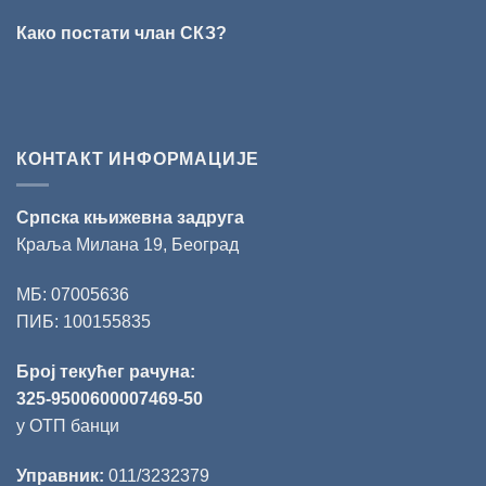
за
Како постати члан СКЗ?
поезију
КОНТАКТ ИНФОРМАЦИЈЕ
Српска књижевна задруга
Краља Милана 19, Београд
МБ: 07005636
ПИБ: 100155835
Број текућег рачуна:
325-9500600007469-50
у ОТП банци
Управник:
011/3232379