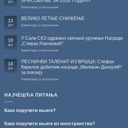
ХРИСОВУЉЕ ЗА 2026. ГОДИНУ
јул
конкурса
на
Коментари су искључени
Министарства
САША
културе
РАДОЈЧИЋ
за
ВЕЛИКО ЛЕТЊЕ СНИЖЕЊЕ
13
ДОБИТНИК
суфинансирање
јул
на
Коментари су искључени
ЖИЧКЕ
капиталних
ВЕЛИКО
ХРИСОВУЉЕ
издања
ЛЕТЊЕ
ЗА
на
У Сали СКЗ одржано свечано уручење Награде
СНИЖЕЊЕ
10
2026.
српском
„Стеван Раичковић”
јул
ГОДИНУ
језику
на
Коментари су искључени
У
Сали
ПЕСНИЧКИ ТАЛЕНАТ ИЗ ВРШЦА: Стефан
10
СКЗ
Кирилов добитник награде „Милован Данојлић“
јул
одржано
за поезију
свечано
на
Коментари су искључени
уручење
ПЕСНИЧКИ
Награде
ТАЛЕНАТ
„Стеван
ИЗ
Раичковић”
НАЈЧЕШЋА ПИТАЊА
ВРШЦА:
Стефан
Кирилов
Како поручити књиге?
добитник
награде
„Милован
Како поручити књиге из иностранства?
Данојлић“