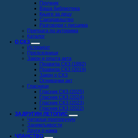
Поучник
Ваша библиотека
Књиге за децу
Саиздаваштво
Разговори с писцима
Претрага по ауторима
Каталог
О СКЗ
Историјат
Председници
Закон и општа акта
Правила СКЗ (1892)
Правила СКЗ (2019)
Закон о СКЗ
Оснивачки акт
Гласници
Гласник СКЗ (2025)
Гласник СКЗ (2024)
Гласник СКЗ (2023)
Гласник СКЗ (2022)
ЗАДРУГИН ЛЕТОПИС
Читаоци препоручују
Занимљивости
Други о нама
ЧЛАНСТВО