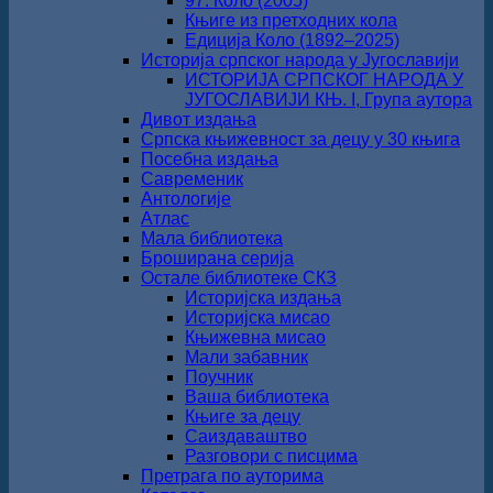
97. Коло (2005)
Књиге из претходних кола
Едиција Коло (1892‒2025)
Историја српског народа у Југославији
ИСТОРИЈА СРПСКОГ НАРОДА У
ЈУГОСЛАВИЈИ КЊ. I, Група аутора
Дивот издања
Српска књижевност за децу у 30 књига
Посебна издања
Савременик
Антологије
Атлас
Мала библиотека
Броширана серија
Остале библиотеке СКЗ
Историјска издања
Историјска мисао
Књижевна мисао
Мали забавник
Поучник
Ваша библиотека
Књиге за децу
Саиздаваштво
Разговори с писцима
Претрага по ауторима