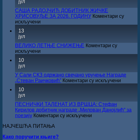
јул
резултата
конкурса
САША РАДОЈЧИЋ ДОБИТНИК ЖИЧКЕ
Министарства
ХРИСОВУЉЕ ЗА 2026. ГОДИНУ
Коментари су
културе
на
искључени
за
САША
13
суфинансирање
РАДОЈЧИЋ
јул
капиталних
ДОБИТНИК
издања
ЖИЧКЕ
ВЕЛИКО ЛЕТЊЕ СНИЖЕЊЕ
Коментари су
на
ХРИСОВУЉЕ
на
искључени
српском
ЗА
ВЕЛИКО
језику
10
2026.
ЛЕТЊЕ
јул
ГОДИНУ
СНИЖЕЊЕ
У Сали СКЗ одржано свечано уручење Награде
на
„Стеван Раичковић”
Коментари су искључени
У
10
Сали
јул
СКЗ
одржан
ПЕСНИЧКИ ТАЛЕНАТ ИЗ ВРШЦА: Стефан
свечано
Кирилов добитник награде „Милован Данојлић“ за
уручењ
на
поезију
Коментари су искључени
Наград
ПЕСНИЧКИ
„Стеван
НАЈЧЕШЋА ПИТАЊА
ТАЛЕНАТ
Раичков
ИЗ
Како поручити књиге?
ВРШЦА: