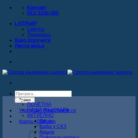
Прескочи
Контакт
на
011/ 3230-305
садржај
LAT/ЋИР
Latinica
Ћирилица
Како поручити
Листa жеља
Products
search
Тражи
ПОЧЕТНА
НАША КЊИЖАРА
Улогуј се / Региструјте се
АКТУЕЛНО
Вести
Корпа /
0.00
рсд
Кафа у СКЗ
Акције
Повратак читању