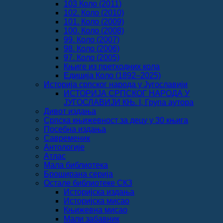
103 Коло (2011)
102. Коло (2010)
101. Коло (2009)
100. Коло (2008)
99. Коло (2007)
98. Коло (2006)
97. Коло (2005)
Књиге из претходних кола
Едиција Коло (1892‒2025)
Историја српског народа у Југославији
ИСТОРИЈА СРПСКОГ НАРОДА У
ЈУГОСЛАВИЈИ КЊ. I, Група аутора
Дивот издања
Српска књижевност за децу у 30 књига
Посебна издања
Савременик
Антологије
Атлас
Мала библиотека
Броширана серија
Остале библиотеке СКЗ
Историјска издања
Историјска мисао
Књижевна мисао
Мали забавник