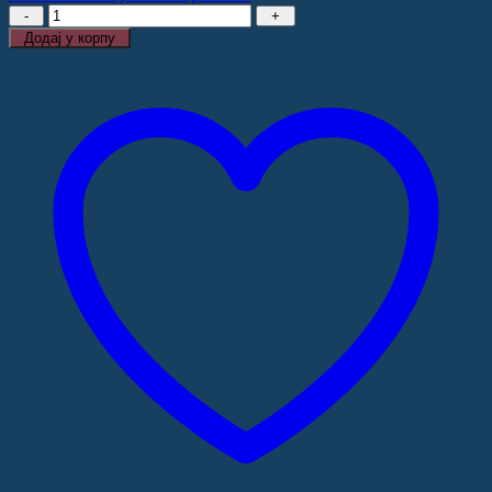
СРПСКА
ПОЕЗИЈА
Додај у корпу
И
ЧУЛНИ
СВЕТ,
Ђорђије
Вуковић
количина