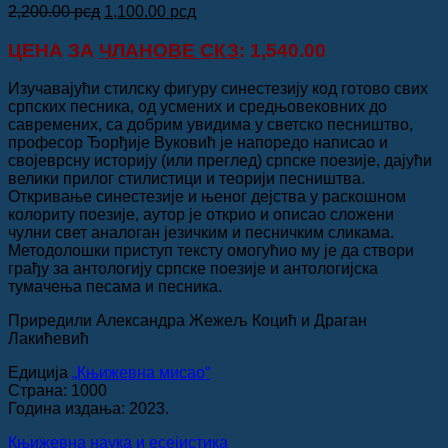
Оригинална
Тренутна
2,200.00
рсд
1,100.00
рсд
цена
цена
је
је:
ЦЕНА ЗА
ЧЛАНОВЕ СКЗ
: 1,540.00
била:
1,100.00 рсд.
2,200.00 рсд.
Изучавајући стилску фигуру синестезију код готово свих
српских песника, од усмених и средњовековних до
савремених, са добрим увидима у светско песништво,
професор Ђорђије Вуковић је напоредо написао и
својеврсну историју (или преглед) српске поезије, дајући
велики прилог стилистици и теорији песништва.
Откривање синестезије и њеног дејства у раскошном
колориту поезије, аутор је открио и описао сложени
чулни свет аналоган језичким и песничким сликама.
Методолошки приступ тексту омогућио му је да створи
грађу за антологију српске поезије и антологијска
тумачења песама и песника.
Приредили Александра Жежељ Коцић и Драган
Лакићевић
Едиција
„Књижевна мисао“
Страна: 1000
Година издања: 2023.
Књижевна наука и есејистика