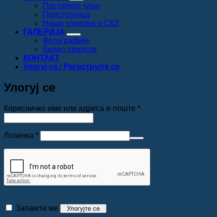
Постаните члан
Приступница
Наши чланови о СКЗ
ГАЛЕРИЈА
Фотографије
Видео прилози
КОНТАКТ
Улогуј се / Региструјте се
Улогуј се
Обавезно
Корисничко име или адреса е-поште
*
Обавезно
Лозинка
*
Запамти ме
Улогујте се