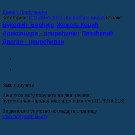
Додај у Листу жеља
Категорије:
ИЗДАЊА 2023.
,
Књижевна мисао
Ознаке:
Вуковић Ђорђије
Жежељ Коцић
,
Александра - приређивач
Лакићевић
,
Драган - приређивач
Како поручити
Kњиге се могу поручити на два начина:
путем онлајн-продавнице и телефоном (011/3238-218).
За детаљно упутство погледајте страницу
како поручити књигу