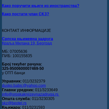
Стефан
Како поручити књиге из иностранства?
Кирилов
добитник
Како постати члан СКЗ?
награде
„Милован
Данојлић“
за
КОНТАКТ ИНФОРМАЦИЈЕ
поезију
Српска књижевна задруга
Краља Милана 19, Београд
МБ: 07005636
ПИБ: 100155835
Број текућег рачуна:
325-9500600007469-50
у ОТП банци
Управник:
011/3232379
dusko.babic@yahoo.com
Главни уредник:
011/3233649
info@srpskaknjizevnazadruga.rs
Општа служба:
011/3230305
skz@beotel.rs
Књижара:
011/3231593