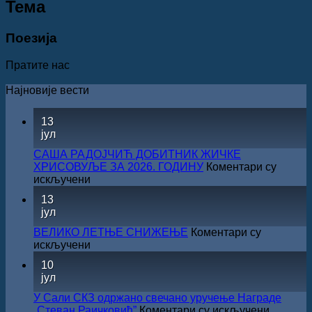
Teма
Поезија
Пратите нас
Најновије вести
13
јул
САША РАДОЈЧИЋ ДОБИТНИК ЖИЧКЕ
ХРИСОВУЉЕ ЗА 2026. ГОДИНУ
Коментари су
на
искључени
САША
13
РАДОЈЧИЋ
јул
ДОБИТНИК
ЖИЧКЕ
ВЕЛИКО ЛЕТЊЕ СНИЖЕЊЕ
Коментари су
ХРИСОВУЉЕ
на
искључени
ЗА
ВЕЛИКО
10
2026.
ЛЕТЊЕ
јул
ГОДИНУ
СНИЖЕЊЕ
У Сали СКЗ одржано свечано уручење Награде
на
„Стеван Раичковић”
Коментари су искључени