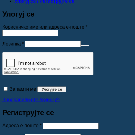
Улогуј се / Региструјте се
Улогуј се
Обавезно
Корисничко име или адреса е-поште
*
Обавезно
Лозинка
*
Запамти ме
Улогујте се
Заборавили сте лозинку?
Региструјте се
Обавезно
Адреса е-поште
*