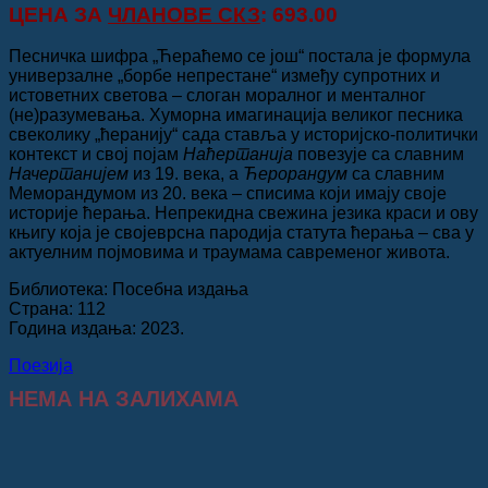
ЦЕНА ЗА
ЧЛАНОВЕ СКЗ
: 693.00
Песничка шифра „Ћераћемо се још“ постала је формула
универзалне „борбе непрестане“ између супротних и
истоветних светова – слоган моралног и менталног
(не)разумевања. Хуморна имагинација великог песника
свеколику „ћеранију“ сада ставља у историјско-политички
контекст и свој појам
Наћертанија
повезује са славним
Начертанијем
из 19. века, а
Ћерорандум
са славним
Меморандумом из 20. века – списима који имају своје
историје ћерања. Непрекидна свежина језика краси и ову
књигу која је својеврсна пародија статута ћерања – сва у
актуелним појмовима и траумама савременог живота.
Библиотека: Посебна издања
Страна: 112
Година издања: 2023.
Поезија
НЕМА НА ЗАЛИХАМА