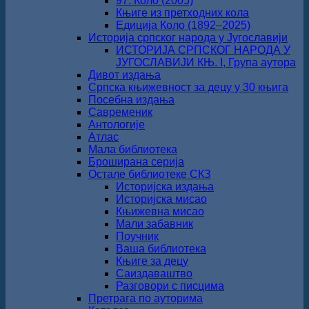
97. Коло (2005)
Књиге из претходних кола
Едиција Коло (1892‒2025)
Историја српског народа у Југославији
ИСТОРИЈА СРПСКОГ НАРОДА У
ЈУГОСЛАВИЈИ КЊ. I, Група аутора
Дивот издања
Српска књижевност за децу у 30 књига
Посебна издања
Савременик
Антологије
Атлас
Мала библиотека
Броширана серија
Остале библиотеке СКЗ
Историјска издања
Историјска мисао
Књижевна мисао
Мали забавник
Поучник
Ваша библиотека
Књиге за децу
Саиздаваштво
Разговори с писцима
Претрага по ауторима