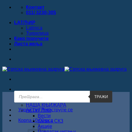
Прескочи
Контакт
на
011/ 3230-305
садржај
LAT/ЋИР
Latinica
Ћирилица
Како поручити
Листa жеља
Products
ТРАЖИ
search
ПОЧЕТНА
НАША КЊИЖАРА
Улогуј се / Региструјте се
АКТУЕЛНО
Вести
Корпа /
0.00
рсд
Кафа у СКЗ
Акције
Повратак читању