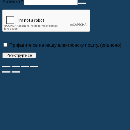
Обавезно
Лозинка
*
Пријавите се на нашу електронску пошту.
(опционо)
Региструјте се