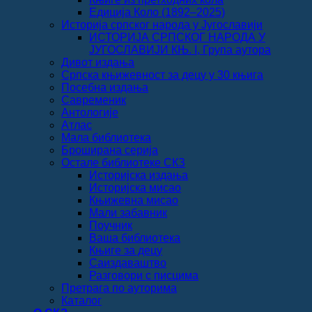
Едиција Коло (1892‒2025)
Историја српског народа у Југославији
ИСТОРИЈА СРПСКОГ НАРОДА У
ЈУГОСЛАВИЈИ КЊ. I, Група аутора
Дивот издања
Српска књижевност за децу у 30 књига
Посебна издања
Савременик
Антологије
Атлас
Мала библиотека
Броширана серија
Остале библиотеке СКЗ
Историјска издања
Историјска мисао
Књижевна мисао
Мали забавник
Поучник
Ваша библиотека
Књиге за децу
Саиздаваштво
Разговори с писцима
Претрага по ауторима
Каталог