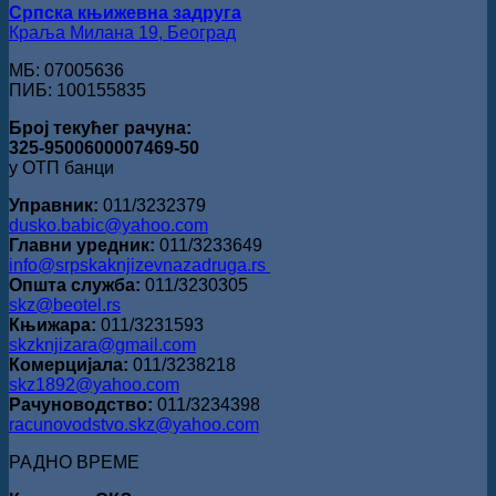
Српска књижевна задруга
Краља Милана 19, Београд
МБ: 07005636
ПИБ: 100155835
Број текућег рачуна:
325-9500600007469-50
у ОТП банци
Управник:
011/3232379
dusko.babic@yahoo.com
Главни уредник:
011/3233649
info@srpskaknjizevnazadruga.rs
Општа служба:
011/3230305
skz@beotel.rs
Књижара:
011/3231593
skzknjizara@gmail.com
Комерцијала:
011/3238218
skz1892@yahoo.com
Рачуноводство:
011/3234398
racunovodstvo.skz@yahoo.com
РАДНО ВРЕМЕ