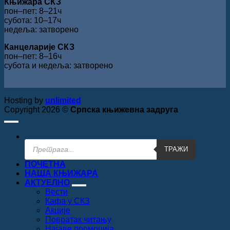
Књижара СКЗ
пон‒пет: 8‒21ч
субота: 10‒17ч
недеља: затворено
Канцеларије СКЗ
пон‒пет: 8‒16ч
субота и недеља: затворено
Hosting by
unlimited
Copyright 2026 ©
Српска књижевна задруга
Products
ТРАЖИ
search
ПОЧЕТНА
НАША КЊИЖАРА
АКТУЕЛНО
Вести
Кафа у СКЗ
Акције
Повратак читању
Најаве промоција