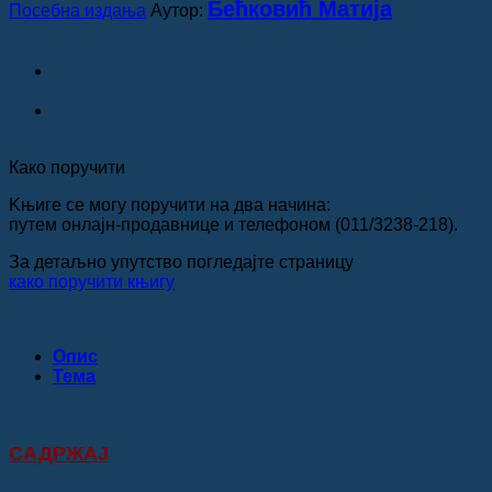
Бећковић Матија
Посебна издања
Аутор:
Како поручити
Kњиге се могу поручити на два начина:
путем онлајн-продавнице и телефоном (011/3238-218).
За детаљно упутство погледајте страницу
како поручити књигу
Опис
Teма
САДРЖАЈ