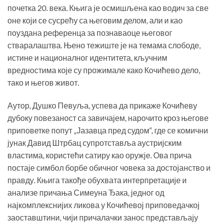
почетка 20. века. Књига је осмишљена као водич за све
оне који се сусрећу са његовим делом, али и као
поуздана референца за познаваоце његовог
стваралаштва. Њено тежиште је на темама слободе,
истине и националног идентитета, кључним
вредностима које су прожимале како Кочићево дело,
тако и његов живот.
Аутор, Душко Певуља, успева да прикаже Кочићеву
дубоку повезаност са завичајем, нарочито кроз његове
приповетке попут „Јазавца пред судом“, где се комични
јунак Давид Штрбац супротставља аустријским
властима, користећи сатиру као оружје. Ова прича
постаје симбол борбе обичног човека за достојанство и
правду. Књига такође обухвата интерпретације и
анализе причања Симеуна Ђака, једног од
најкомплекснијих ликова у Кочићевој приповедачкој
заоставштини, чији причалачки занос представљају