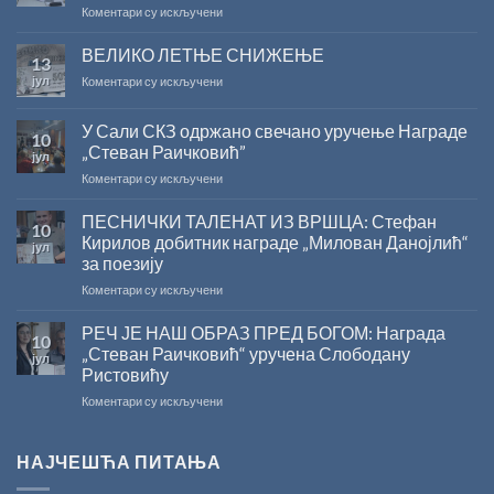
на
Коментари су искључени
САША
РАДОЈЧИЋ
ВЕЛИКО ЛЕТЊЕ СНИЖЕЊЕ
13
ДОБИТНИК
јул
на
Коментари су искључени
ЖИЧКЕ
ВЕЛИКО
ХРИСОВУЉЕ
ЛЕТЊЕ
ЗА
У Сали СКЗ одржано свечано уручење Награде
10
СНИЖЕЊЕ
2026.
„Стеван Раичковић”
јул
ГОДИНУ
на
Коментари су искључени
У
Сали
ПЕСНИЧКИ ТАЛЕНАТ ИЗ ВРШЦА: Стефан
10
СКЗ
Кирилов добитник награде „Милован Данојлић“
јул
одржано
за поезију
свечано
на
Коментари су искључени
уручење
ПЕСНИЧКИ
Награде
ТАЛЕНАТ
„Стеван
РЕЧ ЈЕ НАШ ОБРАЗ ПРЕД БОГОМ: Награда
10
ИЗ
Раичковић”
„Стеван Раичковић“ уручена Слободану
јул
ВРШЦА:
Ристовићу
Стефан
на
Коментари су искључени
Кирилов
РЕЧ
добитник
ЈЕ
награде
НАШ
„Милован
НАЈЧЕШЋА ПИТАЊА
ОБРАЗ
Данојлић“
ПРЕД