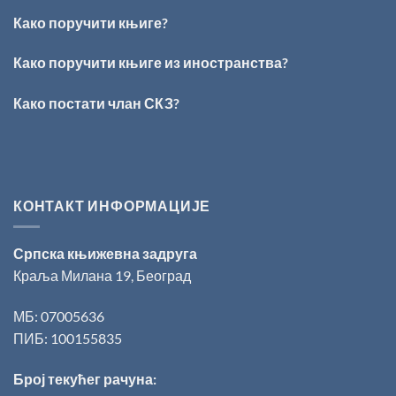
за
БОГОМ:
поезију
Како поручити књиге?
Награда
„Стеван
Раичковић“
Како поручити књиге из иностранства?
уручена
Слободану
Како постати члан СКЗ?
Ристовићу
КОНТАКТ ИНФОРМАЦИЈЕ
Српска књижевна задруга
Краља Милана 19, Београд
МБ: 07005636
ПИБ: 100155835
Број текућег рачуна: