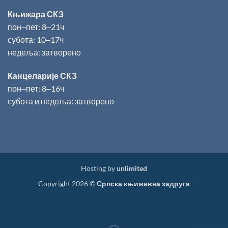
Књижара СКЗ
пон‒пет: 8‒21ч
субота: 10‒17ч
недеља: затворено
Канцеларије СКЗ
пон‒пет: 8‒16ч
субота и недеља: затворено
Hosting by
unlimited
Copyright 2026 ©
Српска књижевна задруга