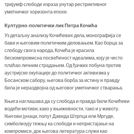
тријумф слободе израза унутар рестриктивног
уметничког хоризонта епохе.
Културно-политички лик Петра Кочића
Уз детаљну анализу Кочићевих дела, монографија се
бави и његовим политичким деловањем. Као борца за
слободу свога народа, Кочића је красила
бескомпромисна посвећеност идеалима, коју је често
плаћао личним страдањем. Од ђачких побуна против
аустријске окупације до политичког активизма у
Босанском сабору, његова борба за истину и правду
била је нераздвојна од његовог уметничког стварања.
Књига наглашава да су слобода и правда били Кочићеви
водећи мотиви, како у књижевности, тако и у животу.
Његови јунаци, попут Давида Штрпца или Мргуде,
симболизују тежњу ка слободи и непристајање на
компромисе, док његова литература служи као