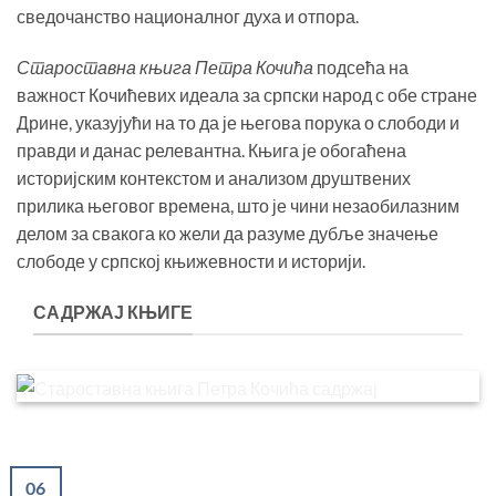
сведочанство националног духа и отпора.
Староставна књига Петра Кочића
подсећа на
важност Кочићевих идеала за српски народ с обе стране
Дрине, указујући на то да је његова порука о слободи и
правди и данас релевантна. Књига је обогаћена
историјским контекстом и анализом друштвених
прилика његовог времена, што је чини незаобилазним
делом за свакога ко жели да разуме дубље значење
слободе у српској књижевности и историји.
САДРЖАЈ КЊИГЕ
06