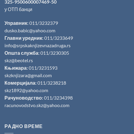
325-9500600007469-50
у ОТП банци
Управник:
011/3232379
dusko.babic@yahoo.com
Главни уредник:
011/3233649
info@srpskaknjizevnazadruga.rs
Општа служба:
011/3230305
skz@beotel.rs
Књижара:
011/3231593
skzknjizara@gmail.com
Комерцијала:
011/3238218
skz1892@yahoo.com
Рачуноводство:
011/3234398
racunovodstvo.skz@yahoo.com
РАДНО ВРЕМЕ