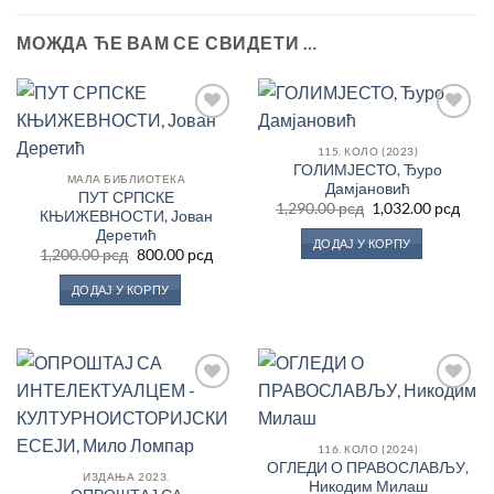
МОЖДА ЋЕ ВАМ СЕ СВИДЕТИ …
Додај
Додај
у
у
115. КОЛО (2023)
Листу
Листу
ГОЛИМЈЕСТО, Ђуро
жеља
жеља
МАЛА БИБЛИОТЕКА
Дамјановић
ПУТ СРПСКЕ
Оригинална
Трен
1,290.00
рсд
1,032.00
рсд
КЊИЖЕВНОСТИ, Јован
цена
цен
Деретић
је
је:
ДОДАЈ У КОРПУ
била:
1,032
Оригинална
Тренутна
1,200.00
рсд
800.00
рсд
1,290.00 рсд.
цена
цена
је
је:
ДОДАЈ У КОРПУ
била:
800.00 рсд.
1,200.00 рсд.
Додај
Додај
у
у
Листу
Листу
жеља
жеља
116. КОЛО (2024)
ОГЛЕДИ О ПРАВОСЛАВЉУ,
ИЗДАЊА 2023.
Никодим Милаш