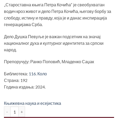
била:
1,200.00 рсд.
„Староставна књига Петра Кочића“ је свеобухватан
1,500.00 рсд.
водич кроз живот и дело Петра Кочића, његову борбу за
слободу, истину и правду, која је и данас инспирација
генерацијама Срба.
Дело Душка Певуље је важан подсетник на значај
националног духа и културног идентитета за српски
народ.
Препоручују: Ранко Поповић, Младенко Саџак
Библиотека:
116. Коло
Страна: 192
Година издања: 2024.
Књижевна наука и есејистика
СТАРОСТАВНА КЊИГА ПЕТРА КОЧИЋА, Душко Певуља колич