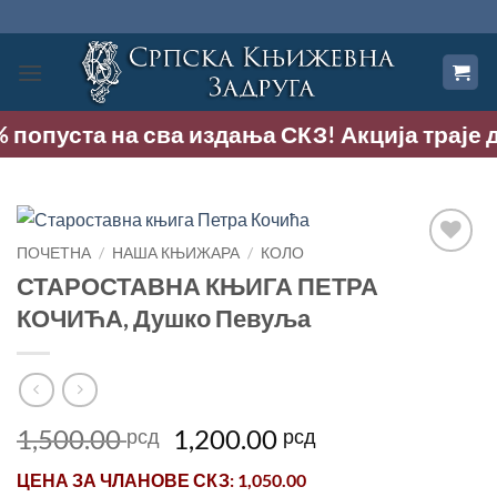
Прескочи
на
садржај
 попуста на сва издања СКЗ! Акција траје до 
ПОЧЕТНА
/
НАША КЊИЖАРА
/
КОЛО
Додај
СТАРОСТАВНА КЊИГА ПЕТРА
у
КОЧИЋА, Душко Певуља
Листу
жеља
Оригинална
Тренутна
1,500.00
1,200.00
рсд
рсд
цена
цена
ЦЕНА ЗА
ЧЛАНОВЕ СКЗ
: 1,050.00
је
је: