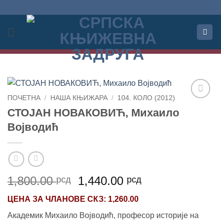
Прескочи
на
садржај
ПОЧЕТНА
/
НАША КЊИЖАРА
/
104. КОЛО (2012)
Додај
СТОЈАН НОВАКОВИЋ, Михаило
у
Војводић
Листу
жеља
Оригинална
Тренутна
1,800.00
1,440.00
рсд
рсд
цена
цена
ЦЕНА ЗА
ЧЛАНОВЕ СКЗ
: 1,260.00
је
је:
била:
1,440.00 рсд.
Академик Михаило Војводић, професор историје на