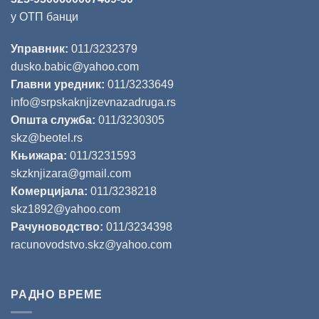
у ОТП банци
Управник:
011/3232379
dusko.babic@yahoo.com
Главни уредник:
011/3233649
info@srpskaknjizevnazadruga.rs
Општа служба:
011/3230305
skz@beotel.rs
Књижара:
011/3231593
skzknjizara@gmail.com
Комерцијала:
011/3238218
skz1892@yahoo.com
Рачуноводство:
011/3234398
racunovodstvo.skz@yahoo.com
РАДНО ВРЕМЕ