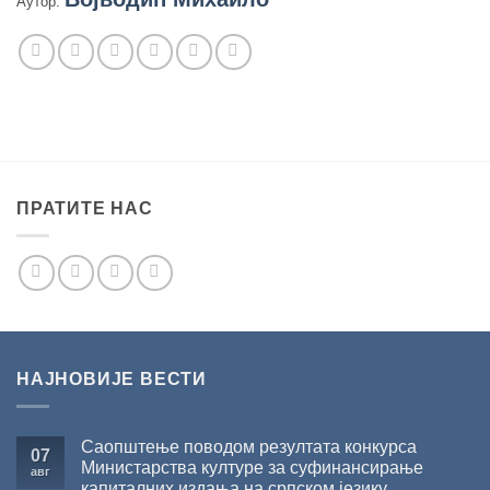
Аутор:
ПРАТИТЕ НАС
НАЈНОВИЈЕ ВЕСТИ
Саопштење поводом резултата конкурса
07
Министарства културе за суфинансирање
авг
капиталних издања на српском језику