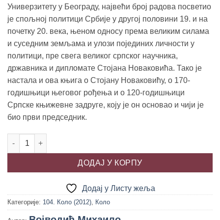
1,800.00 рсд.
Универзитету у Београду, највећи број радова посветио
је спољној политици Србије у другој половини 19. и на
почетку 20. века, њеном односу према великим силама
и суседним земљама и улози појединих личности у
политици, пре свега великог српског научника,
државника и дипломате Стојана Новаковића. Тако је
настала и ова књига о Стојану Новаковићу, о 170-
годишњици његовог рођења и о 120-годишњици
Српске књижевне задруге, коју је он основао и чији је
био први председник.
СТОЈАН НОВАКОВИЋ, Михаило Војводић количина
ДОДАЈ У КОРПУ
Додај у Листу жеља
Категорије:
104. Коло (2012)
,
Коло
Војводић Михаило