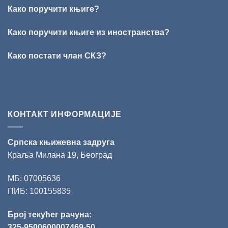
Кирилов
Како поручити књиге?
добитник
награде
„Милован
Како поручити књиге из иностранства?
Данојлић“
за
Како постати члан СКЗ?
поезију
КОНТАКТ ИНФОРМАЦИЈЕ
Српска књижевна задруга
Краља Милана 19, Београд
МБ: 07005636
ПИБ: 100155835
Број текућег рачуна:
325-9500600007469-50