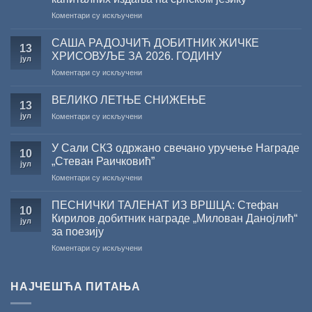
на
Коментари су искључени
Саопштење
поводом
САША РАДОЈЧИЋ ДОБИТНИК ЖИЧКЕ
13
резултата
ХРИСОВУЉЕ ЗА 2026. ГОДИНУ
јул
конкурса
на
Коментари су искључени
Министарства
САША
културе
РАДОЈЧИЋ
за
ВЕЛИКО ЛЕТЊЕ СНИЖЕЊЕ
13
ДОБИТНИК
суфинансирање
јул
на
Коментари су искључени
ЖИЧКЕ
капиталних
ВЕЛИКО
ХРИСОВУЉЕ
издања
ЛЕТЊЕ
ЗА
на
У Сали СКЗ одржано свечано уручење Награде
СНИЖЕЊЕ
10
2026.
српском
„Стеван Раичковић”
јул
ГОДИНУ
језику
на
Коментари су искључени
У
Сали
ПЕСНИЧКИ ТАЛЕНАТ ИЗ ВРШЦА: Стефан
10
СКЗ
Кирилов добитник награде „Милован Данојлић“
јул
одржано
за поезију
свечано
на
Коментари су искључени
уручење
ПЕСНИЧКИ
Награде
ТАЛЕНАТ
„Стеван
ИЗ
Раичковић”
НАЈЧЕШЋА ПИТАЊА
ВРШЦА:
Стефан