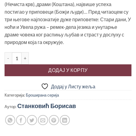
(Нечиста крв), драми (Коштана), највише успеха
постигао у приповеци (Божји људи)… Пред читаоцем су
три његове најпознатије дуже приповетке: Стари дани, У
ноћи и Увела ружа – ремек-дела језика и унутарње
драме човека ког распињу љубав и страст у дослуху с
природом која га окружује.
У НОЋИ, Борисав Станковић количина
ДОДАЈ У КОРПУ
Додај у Листу жеља
Категорија:
Броширана серија
Станковић Борисав
Аутор: