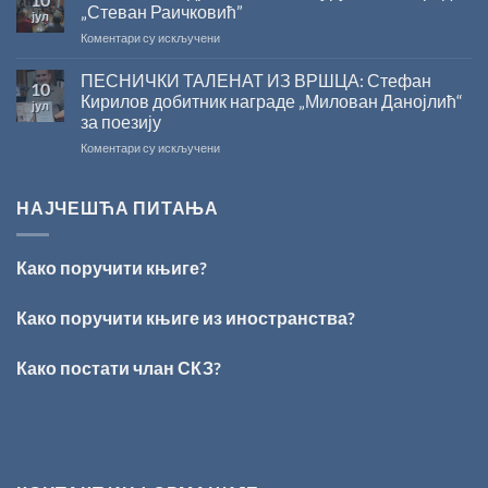
2026.
српском
„Стеван Раичковић”
јул
ГОДИНУ
језику
на
Коментари су искључени
У
Сали
ПЕСНИЧКИ ТАЛЕНАТ ИЗ ВРШЦА: Стефан
10
СКЗ
Кирилов добитник награде „Милован Данојлић“
јул
одржано
за поезију
свечано
на
Коментари су искључени
уручење
ПЕСНИЧКИ
Награде
ТАЛЕНАТ
„Стеван
ИЗ
Раичковић”
НАЈЧЕШЋА ПИТАЊА
ВРШЦА:
Стефан
Кирилов
Како поручити књиге?
добитник
награде
„Милован
Како поручити књиге из иностранства?
Данојлић“
за
Како постати члан СКЗ?
поезију