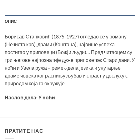
ОПИС
Борисав Станковић (1875-1927) огледао се у роману
(Нечиста крв), драми (Коштана), највише успеха
постигао у приповеци (Божји људи)… Пред читаоцем су
три његове најпознатије дуже приповетке: Стари дани, У
ноћи и Увела ружа – ремек-дела језика и унутарње
драме човека ког распињу љубав и страст у дослуху с
природом која га окружује.
Наслов дела: У ноћи
ПРАТИТЕ НАС