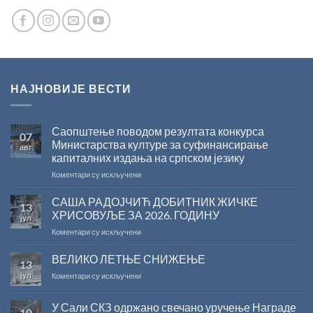
НАЈНОВИЈЕ ВЕСТИ
Саопштење поводом резултата конкурса
07
Министарства културе за суфинансирање
авг
капиталних издања на српском језику
на
Коментари су искључени
Саопштење
поводом
САША РАДОЈЧИЋ ДОБИТНИК ЖИЧКЕ
13
резултата
ХРИСОВУЉЕ ЗА 2026. ГОДИНУ
јул
конкурса
на
Коментари су искључени
Министарства
САША
културе
РАДОЈЧИЋ
ВЕЛИКО ЛЕТЊЕ СНИЖЕЊЕ
за
13
ДОБИТНИК
суфинансирање
јул
на
Коментари су искључени
ЖИЧКЕ
капиталних
ВЕЛИКО
ХРИСОВУЉЕ
издања
ЛЕТЊЕ
ЗА
на
У Сали СКЗ одржано свечано уручење Награде
10
СНИЖЕЊЕ