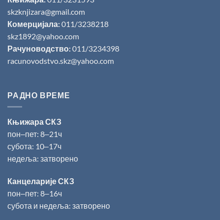
skzknjizara@gmail.com
Комерцијала:
011/3238218
skz1892@yahoo.com
Рачуноводство:
011/3234398
racunovodstvo.skz@yahoo.com
РАДНО ВРЕМЕ
Књижара СКЗ
пон‒пет: 8‒21ч
субота: 10‒17ч
недеља: затворено
Канцеларије СКЗ
пон‒пет: 8‒16ч
субота и недеља: затворено