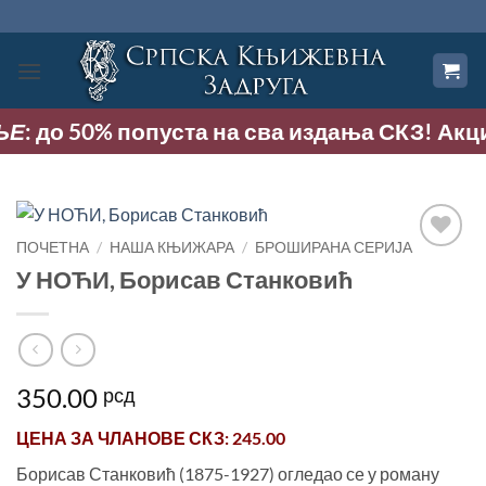
Прескочи
на
садржај
: до 50% попуста на сва издања СКЗ! Акција 
ПОЧЕТНА
/
НАША КЊИЖАРА
/
БРОШИРАНА СЕРИЈА
Додај
У НОЋИ, Борисав Станковић
у
Листу
жеља
350.00
рсд
ЦЕНА ЗА
ЧЛАНОВЕ СКЗ
: 245.00
Борисав Станковић (1875-1927) огледао се у роману