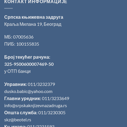
КОНТАКТ ИНФОРМАЦИЈЕ
Српска књижевна задруга
Краља Милана 19, Београд
МБ: 07005636
ПИБ: 100155835
Број текућег рачуна:
325-9500600007469-50
у ОТП банци
Управник:
011/3232379
dusko.babic@yahoo.com
Главни уредник:
011/3233649
info@srpskaknjizevnazadruga.rs
Општа служба:
011/3230305
skz@beotel.rs
Књижара:
011/3231593