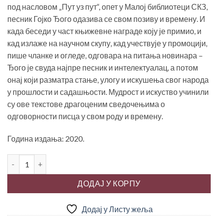
780.00 рсд.
под насловом „Пут уз пут“, опет у Малој библиотеци СКЗ,
песник Гојко Ђого одазива се свом позиву и времену. И
када беседи у част књижевне награде коју је примио, и
кад излаже на научном скупу, кад учествује у промоцији,
пише чланке и огледе, одговара на питања новинара –
Ђого је свуда најпре песник и интелектуалац, а потом
онај који разматра стање, улогу и искушења свог народа
у прошлости и садашњости. Мудрост и искуство учинили
су ове текстове драгоценим сведочењима о
одговорности писца у свом роду и времену.
Година издања: 2020.
ЗЕМЉАНИ ПУТ, Гојко Ђого количина
ДОДАЈ У КОРПУ
Додај у Листу жеља