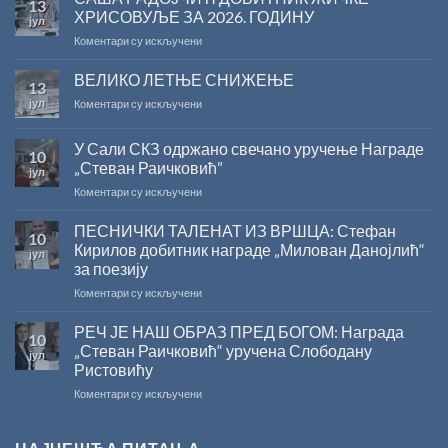
13
ХРИСОВУЉЕ ЗА 2026. ГОДИНУ
јул
на
Коментари су искључени
САША
РАДОЈЧИЋ
ВЕЛИКО ЛЕТЊЕ СНИЖЕЊЕ
13
ДОБИТНИК
јул
на
Коментари су искључени
ЖИЧКЕ
ВЕЛИКО
ХРИСОВУЉЕ
ЛЕТЊЕ
ЗА
У Сали СКЗ одржано свечано уручење Награде
10
СНИЖЕЊЕ
2026.
„Стеван Раичковић”
јул
ГОДИНУ
на
Коментари су искључени
У
Сали
ПЕСНИЧКИ ТАЛЕНАТ ИЗ ВРШЦА: Стефан
10
СКЗ
Кирилов добитник награде „Милован Данојлић“
јул
одржано
за поезију
свечано
на
Коментари су искључени
уручење
ПЕСНИЧКИ
Награде
ТАЛЕНАТ
„Стеван
РЕЧ ЈЕ НАШ ОБРАЗ ПРЕД БОГОМ: Награда
10
ИЗ
Раичковић”
„Стеван Раичковић“ уручена Слободану
јул
ВРШЦА:
Ристовићу
Стефан
на
Коментари су искључени
Кирилов
РЕЧ
добитник
ЈЕ
награде
НАШ
„Милован