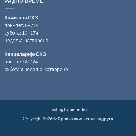
РАДНО ВРЕМЕ
Књижара СКЗ
пон‒пет: 8‒21ч
субота: 10‒17ч
недеља: затворено
Канцеларије СКЗ
пон‒пет: 8‒16ч
субота и недеља: затворено
Hosting by
unlimited
Copyright 2026 ©
Српска књижевна задруга