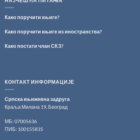
НАЈЧЕШЋА ПИТАЊА
ОБРАЗ
Данојлић“
ПРЕД
за
БОГОМ:
поезију
Како поручити књиге?
Награда
„Стеван
Раичковић“
Како поручити књиге из иностранства?
уручена
Слободану
Како постати члан СКЗ?
Ристовићу
КОНТАКТ ИНФОРМАЦИЈЕ
Српска књижевна задруга
Краља Милана 19, Београд
МБ: 07005636
ПИБ: 100155835