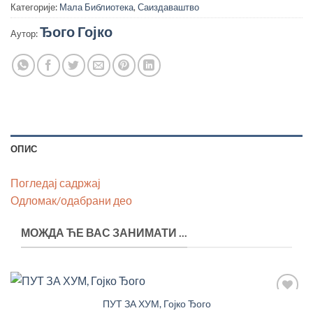
Категорије:
Мала Библиотека
,
Саиздаваштво
Ђого Гојко
Аутор:
ОПИС
Погледај садржај
Одломак/одабрани део
МОЖДА ЋЕ ВАС ЗАНИМАТИ ...
ПУТ ЗА ХУМ, Гојко Ђого
Додај