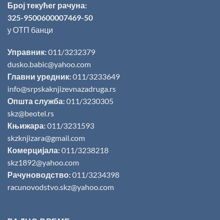
Број текућег рачуна:
325-9500600007469-50
у ОТП банци
Управник:
011/3232379
dusko.babic@yahoo.com
Главни уредник:
011/3233649
info@srpskaknjizevnazadruga.rs
Општа служба:
011/3230305
skz@beotel.rs
Књижара:
011/3231593
skzknjizara@gmail.com
Комерцијала:
011/3238218
skz1892@yahoo.com
Рачуноводство:
011/3234398
racunovodstvo.skz@yahoo.com