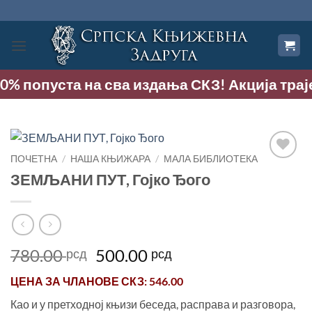
Прескочи
на
садржај
0% попуста на сва издања СКЗ! Акција траје д
ПОЧЕТНА
/
НАША КЊИЖАРА
/
МАЛА БИБЛИОТЕКА
Додај
ЗЕМЉАНИ ПУТ, Гојко Ђого
у
Листу
жеља
Оригинална
Тренутна
780.00
500.00
рсд
рсд
цена
цена
ЦЕНА ЗА
ЧЛАНОВЕ СКЗ
: 546.00
је
је:
била:
500.00 рсд.
Као и у претходној књизи беседа, расправа и разговора,