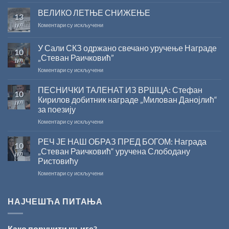
САША
РАДОЈЧИЋ
ВЕЛИКО ЛЕТЊЕ СНИЖЕЊЕ
13
ДОБИТНИК
јул
на
Коментари су искључени
ЖИЧКЕ
ВЕЛИКО
ХРИСОВУЉЕ
ЛЕТЊЕ
ЗА
У Сали СКЗ одржано свечано уручење Награде
10
СНИЖЕЊЕ
2026.
„Стеван Раичковић”
јул
ГОДИНУ
на
Коментари су искључени
У
Сали
ПЕСНИЧКИ ТАЛЕНАТ ИЗ ВРШЦА: Стефан
10
СКЗ
Кирилов добитник награде „Милован Данојлић“
јул
одржано
за поезију
свечано
на
Коментари су искључени
уручење
ПЕСНИЧКИ
Награде
ТАЛЕНАТ
„Стеван
РЕЧ ЈЕ НАШ ОБРАЗ ПРЕД БОГОМ: Награда
10
ИЗ
Раичковић”
„Стеван Раичковић“ уручена Слободану
јул
ВРШЦА:
Ристовићу
Стефан
на
Коментари су искључени
Кирилов
РЕЧ
добитник
ЈЕ
награде
НАШ
„Милован
НАЈЧЕШЋА ПИТАЊА
ОБРАЗ
Данојлић“
ПРЕД
за
БОГОМ:
поезију
Како поручити књиге?