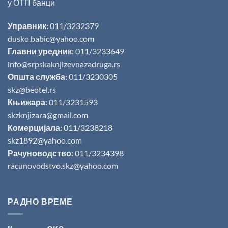
у ОТП банци
Управник:
011/3232379
dusko.babic@yahoo.com
Главни уредник:
011/3233649
info@srpskaknjizevnazadruga.rs
Општа служба:
011/3230305
skz@beotel.rs
Књижара:
011/3231593
skzknjizara@gmail.com
Комерцијала:
011/3238218
skz1892@yahoo.com
Рачуноводство:
011/3234398
racunovodstvo.skz@yahoo.com
РАДНО ВРЕМЕ