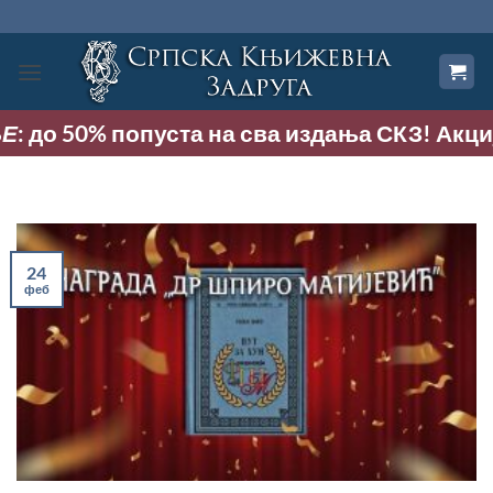
Прескочи
на
садржај
до 50% попуста на сва издања СКЗ! Акција тр
24
феб