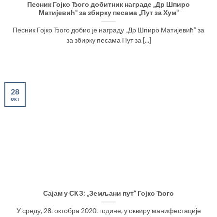
Песник Гојко Ђого добитник награде „Др Шпиро
Матијевић“ за збирку песама „Пут за Хум“
Песник Гојко Ђого добио је награду „Др Шпиро Матијевић“ за
за збирку песама Пут за [...]
28
окт
Сајам у СКЗ: „Земљани пут“ Гојко Ђого
У среду, 28. октобра 2020. године, у оквиру манифестације