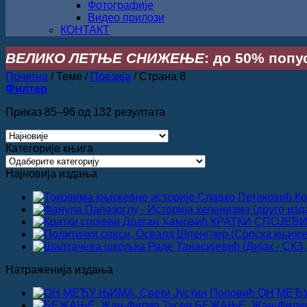
Фотографије
Видео прилози
КОНТАКТ
ВЕЛИКО ЛЕТЊЕ СНИЖЕЊЕ
: до 50% попус
Почетна
/
Теме
/
Поезија
/
Страна 8
Филтер
Сортирано
Приказ 85–96 од 132 резултата
по
најновијем
Категорије књига
Најновија издања
КРАТКИ СПОЈЕВИ,
Натраженија издања
ОН МЕЂУ
БЕЖАЊЕ, Жан-Филип