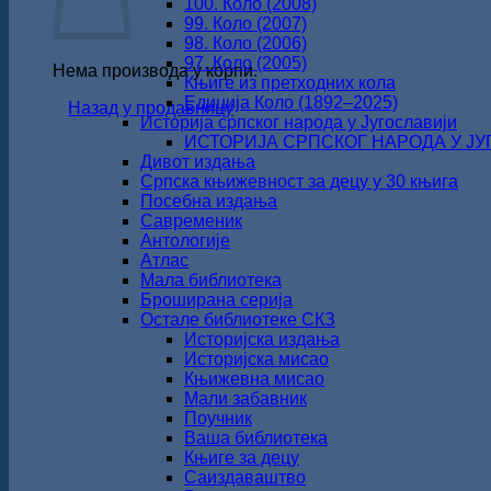
100. Коло (2008)
99. Коло (2007)
98. Коло (2006)
97. Коло (2005)
Нема производа у корпи.
Књиге из претходних кола
Едиција Коло (1892‒2025)
Назад у продавницу
Историја српског народа у Југославији
ИСТОРИЈА СРПСКОГ НАРОДА У ЈУГО
Дивот издања
Српска књижевност за децу у 30 књига
Посебна издања
Савременик
Антологије
Атлас
Мала библиотека
Броширана серија
Остале библиотеке СКЗ
Историјска издања
Историјска мисао
Књижевна мисао
Мали забавник
Поучник
Ваша библиотека
Књиге за децу
Саиздаваштво