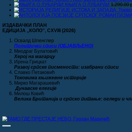
КЊИГА О ЛУБАРДИ
1,290.00
ИЗДАВАЧКИ ПЛАН
ЕДИЦИЈА „КОЛО“
, CXVIII
(2026)
Освалд Шпенглер
Политички списи (ОБЈАВЉЕНО)
Миодраг Булатовић
Херој на магарцу
Ирена Грицкат
Развој српске писмености: изабрани списи
Славко Петаковић
Токовима књижевне историје
Мирко Магарашевић
Дунавске елегије
Милош Ковић
Велика
Британија и српско питање: огледи и ч