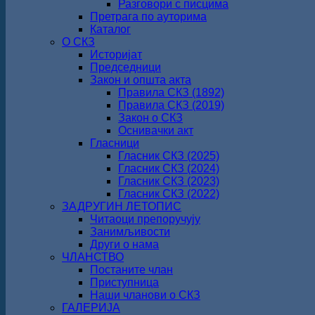
Разговори с писцима
Претрага по ауторима
Каталог
О СКЗ
Историјат
Председници
Закон и општа акта
Правила СКЗ (1892)
Правила СКЗ (2019)
Закон о СКЗ
Оснивачки акт
Гласници
Гласник СКЗ (2025)
Гласник СКЗ (2024)
Гласник СКЗ (2023)
Гласник СКЗ (2022)
ЗАДРУГИН ЛЕТОПИС
Читаоци препоручују
Занимљивости
Други о нама
ЧЛАНСТВО
Постаните члан
Приступница
Наши чланови о СКЗ
ГАЛЕРИЈА