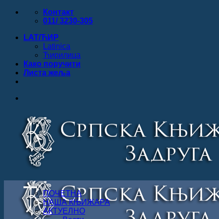
Прескочи
Контакт
на
011/ 3230-305
садржај
LAT/ЋИР
Latinica
Ћирилица
Како поручити
Листa жеља
ПОЧЕТНА
НАША КЊИЖАРА
АКТУЕЛНО