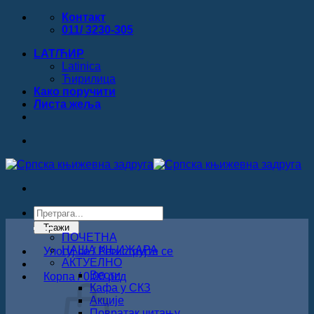
Прескочи
Контакт
на
011/ 3230-305
садржај
LAT/ЋИР
Latinica
Ћирилица
Како поручити
Листa жеља
Products
search
Тражи
ПОЧЕТНА
НАША КЊИЖАРА
Улогуј се / Региструјте се
АКТУЕЛНО
Вести
Корпа /
0.00
рсд
Кафа у СКЗ
Акције
Повратак читању