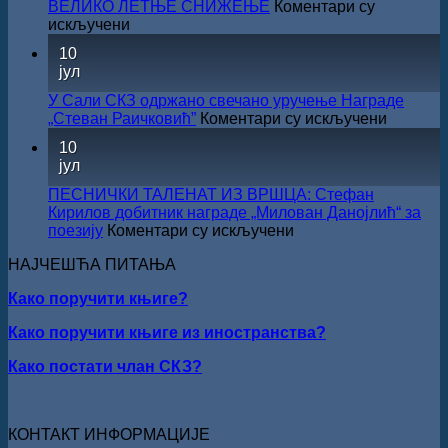
ЖИЧКЕ
ВЕЛИКО ЛЕТЊЕ СНИЖЕЊЕ
Коментари су
на
ХРИСОВУЉЕ
на
искључени
српском
ЗА
ВЕЛИКО
језику
10
2026.
ЛЕТЊЕ
јул
ГОДИНУ
СНИЖЕЊЕ
У Сали СКЗ одржано свечано уручење Награде
на
„Стеван Раичковић”
Коментари су искључени
У
10
Сали
јул
СКЗ
одржан
ПЕСНИЧКИ ТАЛЕНАТ ИЗ ВРШЦА: Стефан
свечано
Кирилов добитник награде „Милован Данојлић“ за
уручењ
на
поезију
Коментари су искључени
Наград
ПЕСНИЧКИ
„Стеван
НАЈЧЕШЋА ПИТАЊА
ТАЛЕНАТ
Раичков
ИЗ
Како поручити књиге?
ВРШЦА:
Стефан
Како поручити књиге из иностранства?
Кирилов
добитник
Како постати члан СКЗ?
награде
„Милован
Данојлић“
за
КОНТАКТ ИНФОРМАЦИЈЕ
поезију