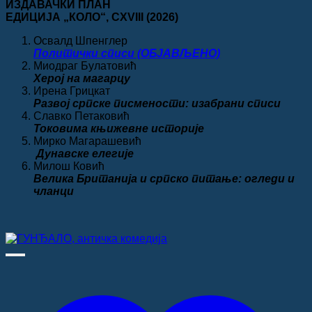
ИЗДАВАЧКИ ПЛАН
450.00 рсд.
је
је:
ЕДИЦИЈА „КОЛО“
, CXVIII
(2026)
била:
320.00 рсд.
350.00 рсд.
Освалд Шпенглер
Политички списи (ОБЈАВЉЕНО)
Миодраг Булатовић
Херој на магарцу
Ирена Грицкат
Развој српске писмености: изабрани списи
Славко Петаковић
Токовима књижевне историје
Мирко Магарашевић
Дунавске елегије
Милош Ковић
Велика
Британија и српско питање: огледи и
чланци