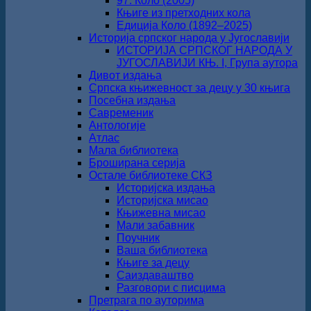
97. Коло (2005)
Књиге из претходних кола
Едиција Коло (1892‒2025)
Историја српског народа у Југославији
ИСТОРИЈА СРПСКОГ НАРОДА У
ЈУГОСЛАВИЈИ КЊ. I, Група аутора
Дивот издања
Српска књижевност за децу у 30 књига
Посебна издања
Савременик
Антологије
Атлас
Мала библиотека
Броширана серија
Остале библиотеке СКЗ
Историјска издања
Историјска мисао
Књижевна мисао
Мали забавник
Поучник
Ваша библиотека
Књиге за децу
Саиздаваштво
Разговори с писцима
Претрага по ауторима