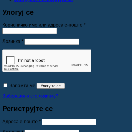
Улогуј се
Обавезно
Корисничко име или адреса е-поште
*
Обавезно
Лозинка
*
Запамти ме
Улогујте се
Заборавили сте лозинку?
Региструјте се
Обавезно
Адреса е-поште
*
Обавезно