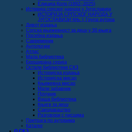
Едиција Коло (1892‒2025)
Историја српског народа у Југославији
ИСТОРИЈА СРПСКОГ НАРОДА У
ЈУГОСЛАВИЈИ КЊ. I, Група аутора
Дивот издања
Српска књижевност за децу у 30 књига
Посебна издања
Савременик
Антологије
Атлас
Мала библиотека
Броширана серија
Остале библиотеке СКЗ
Историјска издања
Историјска мисао
Књижевна мисао
Мали забавник
Поучник
Ваша библиотека
Књиге за децу
Саиздаваштво
Разговори с писцима
Претрага по ауторима
Каталог
О СКЗ