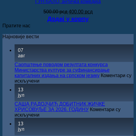
ГУНЂАЛО, античка комедија
Оригинална
Тренутна
500.00
рсд
400.00
рсд
цена
цена
Додај у корпу
је
је:
Пратите нас
била:
400.00 рсд.
500.00 рсд.
Најновије вести
07
авг
Саопштење поводом резултата конкурса
Министарства културе за суфинансирање
капиталних издања на српском језику
Коментари су
на
искључени
Саопштење
13
поводом
јул
резултата
конкурса
САША РАДОЈЧИЋ ДОБИТНИК ЖИЧКЕ
Министарства
ХРИСОВУЉЕ ЗА 2026. ГОДИНУ
Коментари су
културе
на
искључени
за
САША
13
суфинансирање
РАДОЈЧИЋ
јул
капиталних
ДОБИТНИК
издања