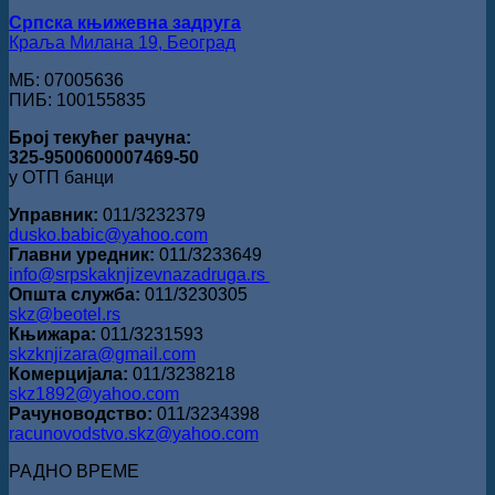
Српска књижевна задруга
Краља Милана 19, Београд
МБ: 07005636
ПИБ: 100155835
Број текућег рачуна:
325-9500600007469-50
у ОТП банци
Управник:
011/3232379
dusko.babic@yahoo.com
Главни уредник:
011/3233649
info@srpskaknjizevnazadruga.rs
Општа служба:
011/3230305
skz@beotel.rs
Књижара:
011/3231593
skzknjizara@gmail.com
Комерцијала:
011/3238218
skz1892@yahoo.com
Рачуноводство:
011/3234398
racunovodstvo.skz@yahoo.com
РАДНО ВРЕМЕ