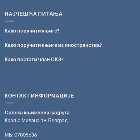
ПЕСНИЧКИ
Награде
ТАЛЕНАТ
„Стеван
ИЗ
Раичковић”
НАЈЧЕШЋА ПИТАЊА
ВРШЦА:
Стефан
Кирилов
Како поручити књиге?
добитник
награде
„Милован
Како поручити књиге из иностранства?
Данојлић“
за
Како постати члан СКЗ?
поезију
КОНТАКТ ИНФОРМАЦИЈЕ
Српска књижевна задруга
Краља Милана 19, Београд
МБ: 07005636