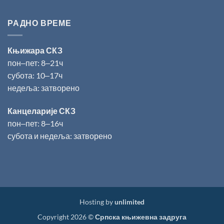
РАДНО ВРЕМЕ
Књижара СКЗ
пон‒пет: 8‒21ч
субота: 10‒17ч
недеља: затворено
Канцеларије СКЗ
пон‒пет: 8‒16ч
субота и недеља: затворено
Hosting by
unlimited
Copyright 2026 ©
Српска књижевна задруга