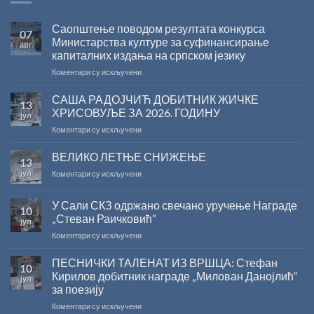
Саопштење поводом резултата конкурса
07
Министарства културе за суфинансирање
авг
капиталних издања на српском језику
на
Коментари су искључени
Саопштење
поводом
САША РАДОЈЧИЋ ДОБИТНИК ЖИЧКЕ
13
резултата
ХРИСОВУЉЕ ЗА 2026. ГОДИНУ
јул
конкурса
на
Коментари су искључени
Министарства
САША
културе
РАДОЈЧИЋ
ВЕЛИКО ЛЕТЊЕ СНИЖЕЊЕ
за
13
ДОБИТНИК
суфинансирање
јул
на
Коментари су искључени
ЖИЧКЕ
капиталних
ВЕЛИКО
ХРИСОВУЉЕ
издања
ЛЕТЊЕ
ЗА
на
У Сали СКЗ одржано свечано уручење Награде
10
СНИЖЕЊЕ
2026.
српском
„Стеван Раичковић”
јул
ГОДИНУ
језику
на
Коментари су искључени
У
Сали
ПЕСНИЧКИ ТАЛЕНАТ ИЗ ВРШЦА: Стефан
10
СКЗ
Кирилов добитник награде „Милован Данојлић“
јул
одржано
за поезију
свечано
на
Коментари су искључени
уручење