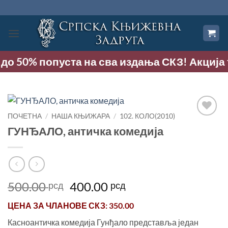
Прескочи
на
садржај
о 50% попуста на сва издања СКЗ! Акција тра
ПОЧЕТНА
/
НАША КЊИЖАРА
/
102. КОЛО(2010)
Додај
ГУНЂАЛО, античка комедија
у
Листу
жеља
Оригинална
Тренутна
500.00
400.00
рсд
рсд
цена
цена
ЦЕНА ЗА
ЧЛАНОВЕ СКЗ
: 350.00
је
је:
била:
400.00 рсд.
Касноантичка комедија Гунђало представља један