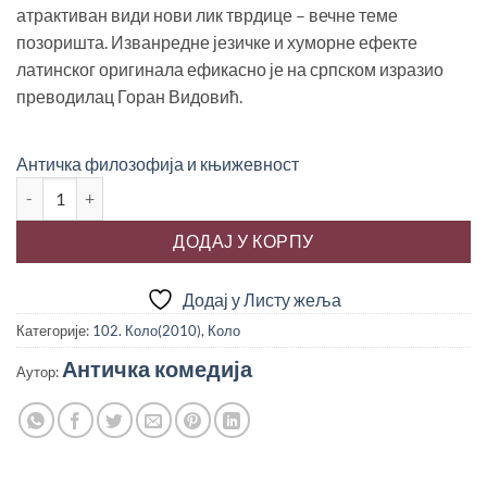
500.00 рсд.
атрактиван види нови лик тврдице – вечне теме
позоришта. Изванредне језичке и хуморне ефекте
латинског оригинала ефикасно је на српском изразио
преводилац Горан Видовић.
Античка филозофија и књижевност
ГУНЂАЛО, античка комедија количина
ДОДАЈ У КОРПУ
Додај у Листу жеља
Категорије:
102. Коло(2010)
,
Коло
Античка комедија
Аутор: