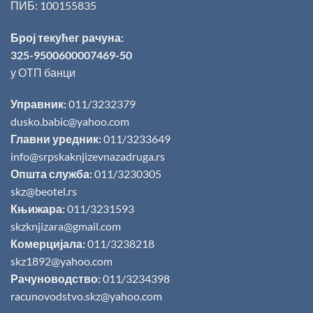
ПИБ: 100155835
Број текућег рачуна:
325-9500600007469-50
у ОТП банци
Управник:
011/3232379
dusko.babic@yahoo.com
Главни уредник:
011/3233649
info@srpskaknjizevnazadruga.rs
Општа служба:
011/3230305
skz@beotel.rs
Књижара:
011/3231593
skzknjizara@gmail.com
Комерцијала:
011/3238218
skz1892@yahoo.com
Рачуноводство:
011/3234398
racunovodstvo.skz@yahoo.com