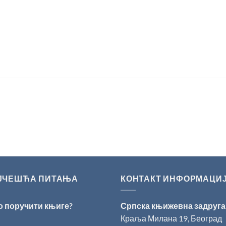
ЈЧЕШЋА ПИТАЊА
КОНТАКТ ИНФОРМАЦИ
о поручити књиге?
Српска књижевна задруга
Краља Милана 19, Београд