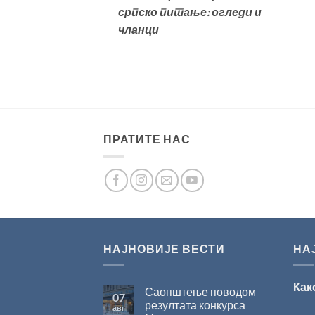
српско питање: огледи и
чланци
ПРАТИТЕ НАС
НАЈНОВИЈЕ ВЕСТИ
НА
Как
Саопштење поводом
07
резултата конкурса
авг