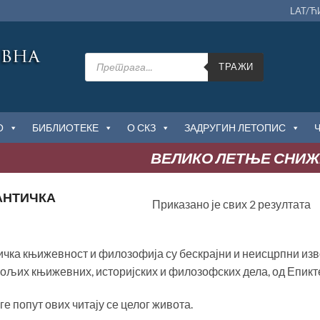
LAT/Ћ
Products
search
ТРАЖИ
О
БИБЛИОТЕКЕ
О СКЗ
ЗАДРУГИН ЛЕТОПИС
ВЕЛИКО ЛЕТЊЕ СНИЖЕ
АНТИЧКА
С
Приказано је свих 2 резултата
п
н
ичка књижевност и филозофија су бескрајни и неисцрпни из
бољих књижевних, историјских и филозофских дела, од Епикт
е попут ових читају се целог живота.