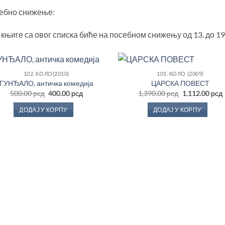
ебно снижење:
књиге са овог списка биће на посебном снижењу од 13. до 19.
102. КОЛО(2010)
101. КОЛО (2009)
Додај
До
ГУНЂАЛО, античка комедија
ЦАРСКА ПОВЕСТ
у
Оригинална
Тренутна
Оригинална
500.00
рсд
400.00
рсд
1,390.00
рсд
1,112.00
рсд
Листу
Ли
цена
цена
цена
жеља
ж
је
је:
је
ј
ДОДАЈ У КОРПУ
ДОДАЈ У КОРПУ
била:
400.00 рсд.
била:
500.00 рсд.
1,390.00 рсд.