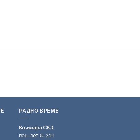
ЈЕ
РАДНО ВРЕМЕ
Књижара СКЗ
пон‒пет: 8‒21ч