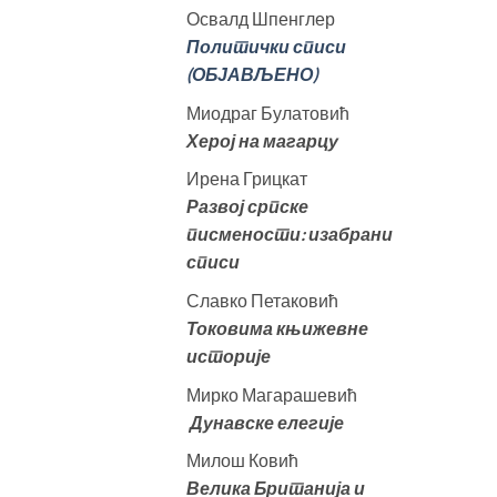
Освалд Шпенглер
Политички списи
(ОБЈАВЉЕНО)
Миодраг Булатовић
Херој на магарцу
Ирена Грицкат
Развој српске
писмености: изабрани
списи
Славко Петаковић
Токовима књижевне
историје
Мирко Магарашевић
Дунавске елегије
Милош Ковић
Велика
Британија и