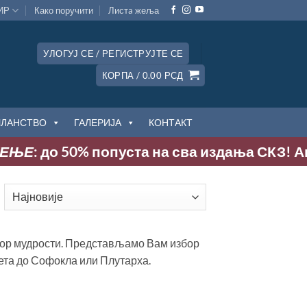
ИР
Како поручити
Листa жеља
УЛОГУЈ СЕ / РЕГИСТРУЈТЕ СЕ
КОРПА /
0.00
РСД
ЧЛАНСТВО
ГАЛЕРИЈА
КОНТАКТ
ЊЕ
: до 50% попуста на сва издања СКЗ! Акциј
ортирано
о
ајновијем
вор мудрости. Представљамо Вам избор
ета до Софокла или Плутарха.