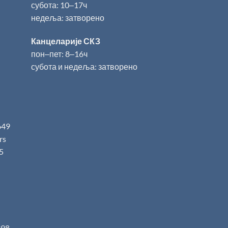
субота: 10‒17ч
недеља: затворено
Канцеларије СКЗ
пон‒пет: 8‒16ч
субота и недеља: затворено
649
.rs
5
398