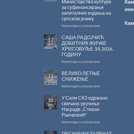
Министарства културе
Как
за суфинансирање
ино
капиталних издања на
српском језику
Как
на
Коментари су искључени
Саопштење
поводом
САША РАДОЈЧИЋ
13
резултата
ДОБИТНИК ЖИЧКЕ
јул
конкурса
ХРИСОВУЉЕ ЗА 2026.
Министарства
ГОДИНУ
културе
за
на
Коментари су искључени
суфинансирање
САША
капиталних
РАДОЈЧИЋ
ВЕЛИКО ЛЕТЊЕ
13
издања
ДОБИТНИК
СНИЖЕЊЕ
јул
на
ЖИЧКЕ
на
Коментари су искључени
српском
ХРИСОВУЉЕ
ВЕЛИКО
језику
ЗА
ЛЕТЊЕ
У Сали СКЗ одржано
2026.
10
СНИЖЕЊЕ
ГОДИНУ
свечано уручење
јул
Награде „Стеван
Раичковић”
на
Коментари су искључени
У
Сали
ПЕСНИЧКИ ТАЛЕНАТ