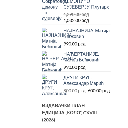
ДЕМОНУ * О
била:
600.00 рсд.
СУЈЕВЕРЈУ, Плутарх
1,200.00 рсд.
1,290.00
рсд
Оригинална
Тренутна
1,032.00
рсд
цена
цена
НАЈНАЈНИЈА, Матија
је
је:
Бећковић
била:
1,032.00 рсд.
990.00
рсд
1,290.00 рсд.
НАЋЕРТАНИЈЕ,
Матија Бећковић
990.00
рсд
ДРУГИ КРУГ,
Александар Марић
Оригинална
Тренутн
800.00
рсд
600.00
рсд
цена
цена
је
је:
ИЗДАВАЧКИ ПЛАН
била:
600.00 р
ЕДИЦИЈА „КОЛО“
, CXVIII
800.00 рсд.
(2026)