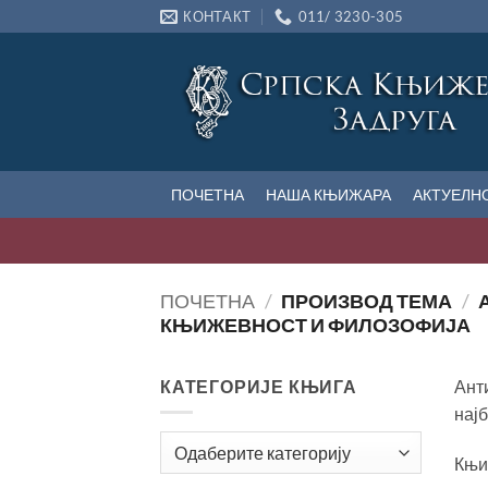
Прескочи
КОНТАКТ
011/ 3230-305
на
садржај
ПОЧЕТНА
НАША КЊИЖАРА
АКТУЕЛН
ПОЧЕТНА
/
ПРОИЗВОД ТЕМА
/
КЊИЖЕВНОСТ И ФИЛОЗОФИЈА
КАТЕГОРИЈЕ КЊИГА
Ант
нај
Књиг