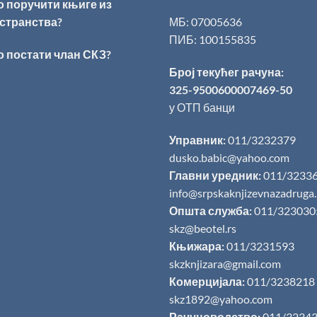
о поручити књиге из
странства?
МБ: 07005636
ПИБ: 100155835
о постати члан СКЗ?
Број текућег рачуна:
325-9500600007469-50
у ОТП банци
Управник:
011/3232379
dusko.babic@yahoo.com
Главни уредник:
011/3233
info@srpskaknjizevnazadruga
Општа служба:
011/323030
skz@beotel.rs
Књижара:
011/3231593
skzknjizara@gmail.com
Комерцијала:
011/3238218
skz1892@yahoo.com
Рачуноводство:
011/3234