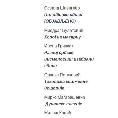
Освалд Шпенглер
Политички списи
(ОБЈАВЉЕНО)
Миодраг Булатовић
Херој на магарцу
Ирена Грицкат
Развој српске
писмености: изабрани
списи
Славко Петаковић
Токовима књижевне
историје
Мирко Магарашевић
Дунавске елегије
Милош Ковић