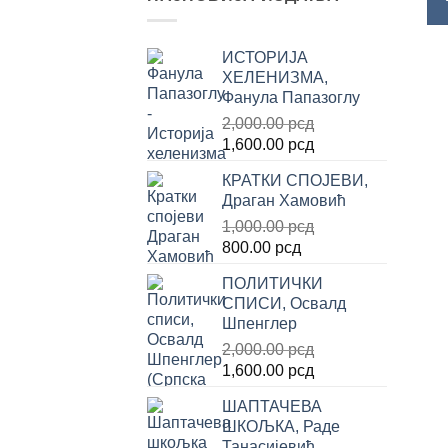
ИСТОРИЈА
ХЕЛЕНИЗМА,
Фанула Папазоглу
2,000.00
рсд
Оригинална
Тренутна
1,600.00
рсд
цена
цена
КРАТКИ СПОЈЕВИ,
је
је:
Драган Хамовић
била:
1,600.00 рсд.
1,000.00
рсд
2,000.00 рсд.
Оригинална
Тренутна
800.00
рсд
цена
цена
ПОЛИТИЧКИ
је
је:
СПИСИ, Освалд
била:
800.00 рсд.
Шпенглер
1,000.00 рсд.
2,000.00
рсд
Оригинална
Тренутна
1,600.00
рсд
цена
цена
ШАПТАЧЕВА
је
је:
ШКОЉКА, Раде
била:
1,600.00 рсд.
Танасијевић