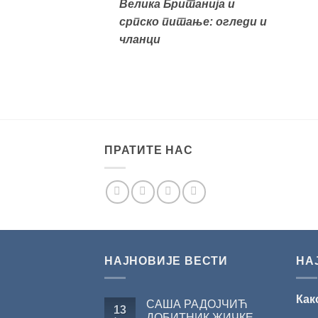
Велика
Британија и
српско питање: огледи и
чланци
ПРАТИТЕ НАС
НАЈНОВИЈЕ ВЕСТИ
НА
Как
САША РАДОЈЧИЋ
13
ДОБИТНИК ЖИЧКЕ