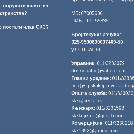
о поручити књиге из
странства?
МБ: 07005636
ПИБ: 100155835
о постати члан СКЗ?
Број текућег рачуна:
325-9500600007469-50
у ОТП банци
Управник:
011/3232379
dusko.babic@yahoo.com
Главни уредник:
011/3233
info@srpskaknjizevnazadrug
Општа служба:
011/323030
skz@beotel.rs
Књижара:
011/3231593
skzknjizara@gmail.com
Комерцијала:
011/3238218
skz1892@yahoo.com