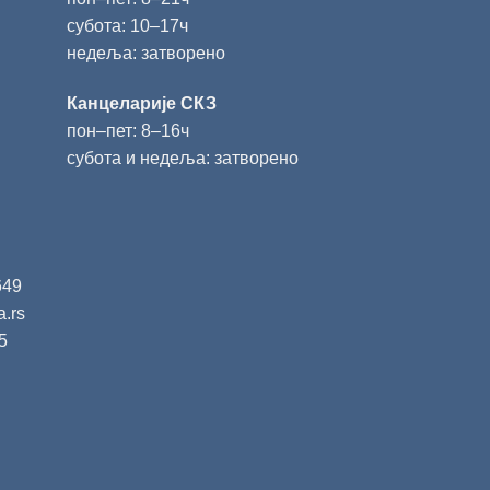
субота: 10‒17ч
недеља: затворено
Канцеларије СКЗ
пон‒пет: 8‒16ч
субота и недеља: затворено
649
a.rs
5