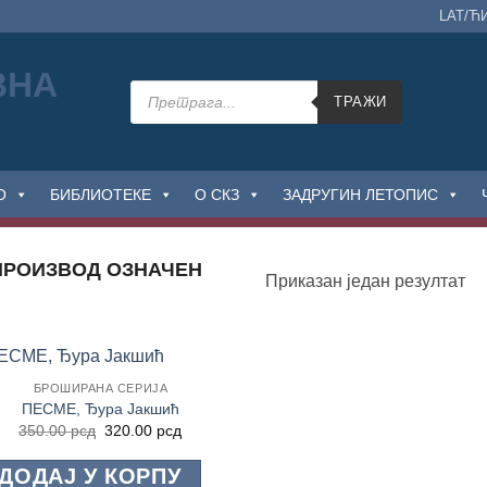
LAT/Ћ
Products
search
ТРАЖИ
О
БИБЛИОТЕКЕ
О СКЗ
ЗАДРУГИН ЛЕТОПИС
РОИЗВОД OЗНАЧЕН
Приказан један резултат
БРОШИРАНА СЕРИЈА
Додај
ПЕСМЕ, Ђура Јакшић
у
Оригинална
Тренутна
350.00
рсд
320.00
рсд
Листу
цена
цена
жеља
је
је:
ДОДАЈ У КОРПУ
била:
320.00 рсд.