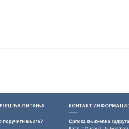
ЈЧЕШЋА ПИТАЊА
КОНТАКТ ИНФОРМАЦИ
о поручити књиге?
Српска књижевна задруг
Краља Милана 19, Београд