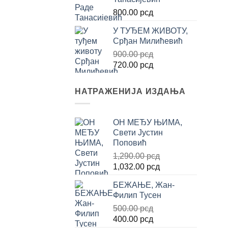
2,000.00 рсд.
800.00
рсд
У ТУЂЕМ ЖИВОТУ,
Срђан Милићевић
900.00
рсд
Оригинална
Тренутна
720.00
рсд
цена
цена
је
је:
НАТРАЖЕНИЈА ИЗДАЊА
била:
720.00 рсд.
900.00 рсд.
ОН МЕЂУ ЊИМА,
Свети Јустин
Поповић
1,290.00
рсд
Оригинална
Тренутна
1,032.00
рсд
цена
цена
БЕЖАЊЕ, Жан-
је
је:
Филип Тусен
била:
1,032.00 рсд.
500.00
рсд
1,290.00 рсд.
Оригинална
Тренутна
400.00
рсд