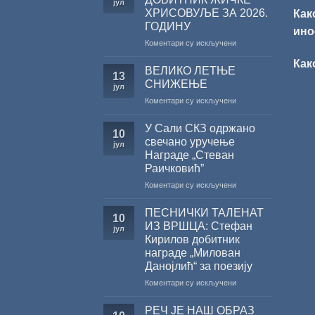
јул
ХРИСОВУЉЕ ЗА 2026.
Как
ГОДИНУ
ино
на
Коментари су искључени
САША
Как
РАДОЈЧИЋ
ВЕЛИКО ЛЕТЊЕ
13
ДОБИТНИК
СНИЖЕЊЕ
јул
ЖИЧКЕ
на
Коментари су искључени
ХРИСОВУЉЕ
ВЕЛИКО
ЗА
ЛЕТЊЕ
2026.
У Сали СКЗ одржано
10
СНИЖЕЊЕ
ГОДИНУ
свечано уручење
јул
Награде „Стеван
Раичковић”
на
Коментари су искључени
У
Сали
ПЕСНИЧКИ ТАЛЕНАТ
10
СКЗ
ИЗ ВРШЦА: Стефан
јул
одржано
Кирилов добитник
свечано
награде „Милован
уручење
Данојлић“ за поезију
Награде
„Стеван
на
Коментари су искључени
Раичковић”
ПЕСНИЧКИ
ТАЛЕНАТ
РЕЧ ЈЕ НАШ ОБРАЗ