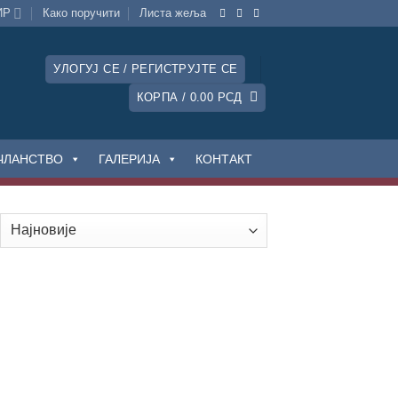
ИР
Како поручити
Листa жеља
УЛОГУЈ СЕ / РЕГИСТРУЈТЕ СЕ
КОРПА /
0.00
РСД
ЧЛАНСТВО
ГАЛЕРИЈА
КОНТАКТ