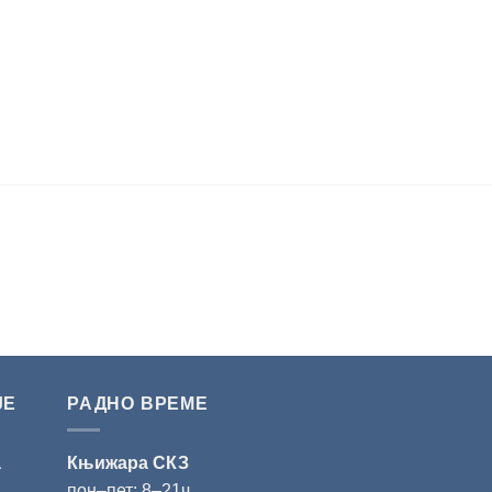
ЈЕ
РАДНО ВРЕМЕ
а
Књижара СКЗ
пон‒пет: 8‒21ч