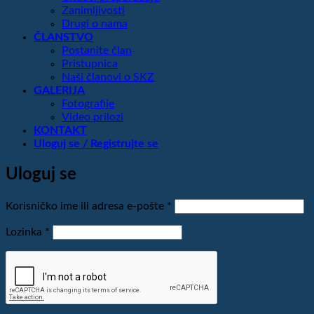
Zanimljivosti
Drugi o nama
ČLANSTVO
Postanite član
Pristupnica
Naši članovi o SKZ
GALERIJA
Fotografije
Video prilozi
KONTAKT
Uloguj se / Registrujte se
Uloguj se
Obavezno
Korisničko ime ili adresa e-pošte
*
Obavezno
Lozinka
*