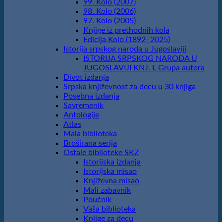
99. Kolo (2007)
98. Kolo (2006)
97. Kolo (2005)
Knjige iz prethodnih kola
Edicija Kolo (1892‒2025)
Istorija srpskog naroda u Jugoslaviji
ISTORIJA SRPSKOG NARODA U
JUGOSLAVIJI KNJ. I, Grupa autora
Divot izdanja
Srpska književnost za decu u 30 knjiga
Posebna izdanja
Savremenik
Antologije
Atlas
Mala biblioteka
Broširana serija
Ostale biblioteke SKZ
Istorijska izdanja
Istorijska misao
Književna misao
Mali zabavnik
Poučnik
Vaša biblioteka
Knjige za decu