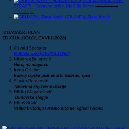
cena
cena
CVET
je
je:
STRASTI - ljubavne priče, Matilda Serao
450.00
рсд
Originalna
Trenutna
bila:
560.00 рсд.
320.00
рсд
cena
cena
700.00 рсд.
GRUMEN, Zlata Kocić
je
je:
690.00
рсд
bila:
320.00 рсд.
IZDAVAČKI PLAN
450.00 рсд.
EDICIJA „KOLO“
, CXVIII
(2026)
Osvald Špengler
Politički spisi (OBJAVLJENO)
Miodrag Bulatović
Heroj na magarcu
Irena Grickat
Razvoj srpske pismenosti: izabrani spisi
Slavko Petaković
Tokovima književne istorije
Mirko Magarašević
Dunavske elegije
Miloš Ković
Velika
Britanija i srpsko pitanje: ogledi i članci