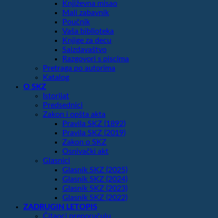
Književna misao
Mali zabavnik
Poučnik
Vaša biblioteka
Knjige za decu
Saizdavaštvo
Razgovori s piscima
Pretraga po autorima
Katalog
O SKZ
Istorijat
Predsednici
Zakon i opšta akta
Pravila SKZ (1892)
Pravila SKZ (2019)
Zakon o SKZ
Osnivački akt
Glasnici
Glasnik SKZ (2025)
Glasnik SKZ (2024)
Glasnik SKZ (2023)
Glasnik SKZ (2022)
ZADRUGIN LETOPIS
Čitaoci preporučuju