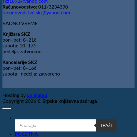
skz1892@yahoo.com
Računovodstvo:
011/3234398
racunovodstvo.skz@yahoo.com
RADNO VREME
Knjižara SKZ
pon‒pet: 8‒21č
subota: 10‒17č
nedelja: zatvoreno
Kancelarije SKZ
pon‒pet: 8‒16č
subota i nedelja: zatvoreno
Hosting by
unlimited
Copyright 2026 ©
Srpska književna zadruga
Products
TRAŽI
search
POČETNA