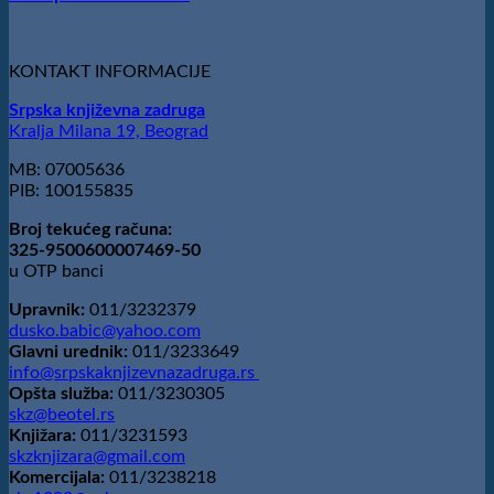
„Stevan
Raičković“
uručena
Slobodanu
KONTAKT INFORMACIJE
Ristoviću
Srpska književna zadruga
Kralja Milana 19, Beograd
MB: 07005636
PIB: 100155835
Broj tekućeg računa:
325-9500600007469-50
u OTP banci
Upravnik:
011/3232379
dusko.babic@yahoo.com
Glavni urednik:
011/3233649
info@srpskaknjizevnazadruga.rs
Opšta služba:
011/3230305
skz@beotel.rs
Knjižara:
011/3231593
skzknjizara@gmail.com
Komercijala:
011/3238218