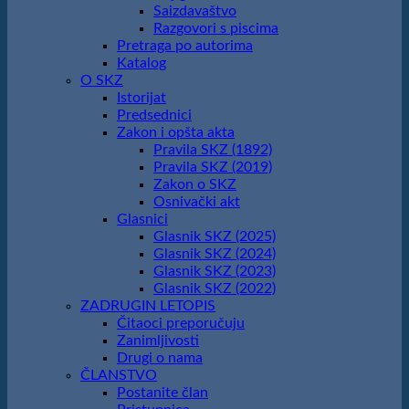
Saizdavaštvo
Razgovori s piscima
Pretraga po autorima
Katalog
O SKZ
Istorijat
Predsednici
Zakon i opšta akta
Pravila SKZ (1892)
Pravila SKZ (2019)
Zakon o SKZ
Osnivački akt
Glasnici
Glasnik SKZ (2025)
Glasnik SKZ (2024)
Glasnik SKZ (2023)
Glasnik SKZ (2022)
ZADRUGIN LETOPIS
Čitaoci preporučuju
Zanimljivosti
Drugi o nama
ČLANSTVO
Postanite član