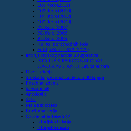
103 Kolo (2011)
102. Kolo (2010)
101. Kolo (2009)
100. Kolo (2008)
99. Kolo (2007)
98. Kolo (2006)
97. Kolo (2005)
Knjige iz prethodnih kola
Edicija Kolo (1892‒2025)
Istorija srpskog naroda u Jugoslaviji
ISTORIJA SRPSKOG NARODA U
JUGOSLAVIJI KNJ. I, Grupa autora
Divot izdanja
Srpska književnost za decu u 30 knjiga
Posebna izdanja
Savremenik
Antologije
Atlas
Mala biblioteka
Broširana serija
Ostale biblioteke SKZ
Istorijska izdanja
Istorijska misao