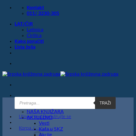
Preskoči
Kontakt
na
011/ 3230-305
sadržaj
LAT/ĆIR
Latinica
Ćirilica
Kako poručiti
Lista želja
Products
TRAŽI
search
POČETNA
NAŠA KNJIŽARA
Uloguj se / Registrujte se
AKTUELNO
Vesti
Korpa /
0.00
рсд
Kafa u SKZ
Akcije