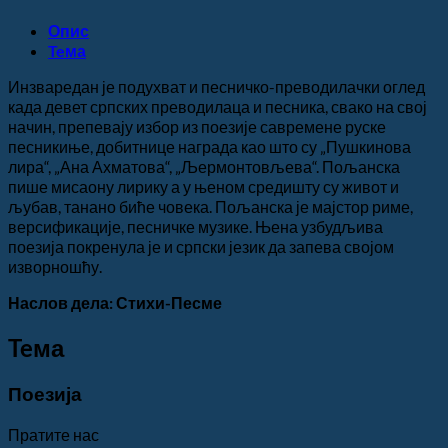
Опис
Teма
Инзваредан је подухват и песничко-преводилачки оглед
када девет српских преводилаца и песника, свако на свој
начин, препевају избор из поезије савремене руске
песникиње, добитнице награда као што су „Пушкинова
лира“, „Ана Ахматова“, „Љермонтовљева“. Пољанска
пише мисаону лирику а у њеном средишту су живот и
љубав, танано биће човека. Пољанска је мајстор риме,
версификације, песничке музике. Њена узбудљива
поезија покренула је и српски језик да запева својом
изворношћу.
Наслов дела: Стихи-Песме
Teма
Поезија
Пратите нас