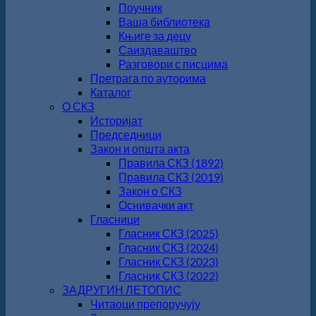
Поучник
Ваша библиотека
Књиге за децу
Саиздаваштво
Разговори с писцима
Претрага по ауторима
Каталог
О СКЗ
Историјат
Председници
Закон и општа акта
Правила СКЗ (1892)
Правила СКЗ (2019)
Закон о СКЗ
Оснивачки акт
Гласници
Гласник СКЗ (2025)
Гласник СКЗ (2024)
Гласник СКЗ (2023)
Гласник СКЗ (2022)
ЗАДРУГИН ЛЕТОПИС
Читаоци препоручују