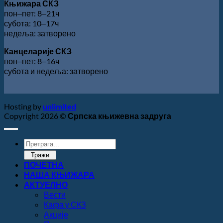
Књижара СКЗ
пон‒пет: 8‒21ч
субота: 10‒17ч
недеља: затворено
Канцеларије СКЗ
пон‒пет: 8‒16ч
субота и недеља: затворено
Hosting by
unlimited
Copyright 2026 ©
Српска књижевна задруга
Products
search
Тражи
ПОЧЕТНА
НАША КЊИЖАРА
АКТУЕЛНО
Вести
Кафа у СКЗ
Акције