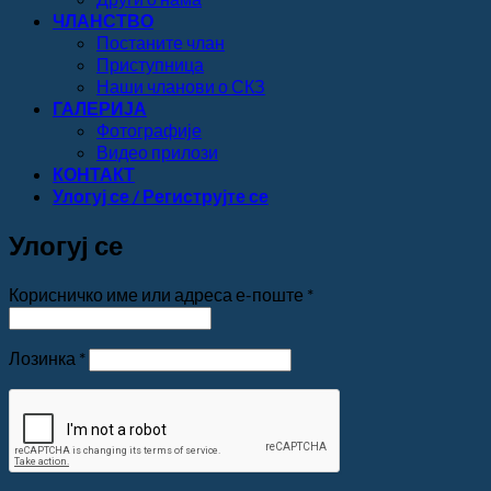
ЧЛАНСТВО
Постаните члан
Приступница
Наши чланови о СКЗ
ГАЛЕРИЈА
Фотографије
Видео прилози
КОНТАКТ
Улогуј се / Региструјте се
Улогуј се
Обавезно
Корисничко име или адреса е-поште
*
Обавезно
Лозинка
*