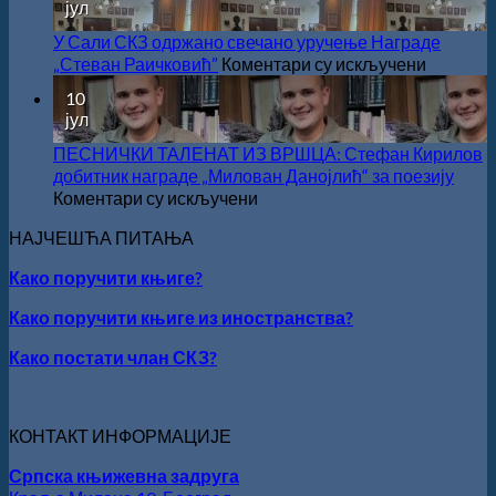
јул
ГОДИНУ
СНИЖЕЊЕ
У Сали СКЗ одржано свечано уручење Награде
на
„Стеван Раичковић”
Коментари су искључени
У
10
Сали
јул
СКЗ
одржан
ПЕСНИЧКИ ТАЛЕНАТ ИЗ ВРШЦА: Стефан Кирилов
свечано
добитник награде „Милован Данојлић“ за поезију
уручење
на
Коментари су искључени
Награде
ПЕСНИЧКИ
НАЈЧЕШЋА ПИТАЊА
„Стеван
ТАЛЕНАТ
Раичков
ИЗ
Како поручити књиге?
ВРШЦА:
Стефан
Како поручити књиге из иностранства?
Кирилов
добитник
Како постати члан СКЗ?
награде
„Милован
Данојлић“
КОНТАКТ ИНФОРМАЦИЈЕ
за
поезију
Српска књижевна задруга