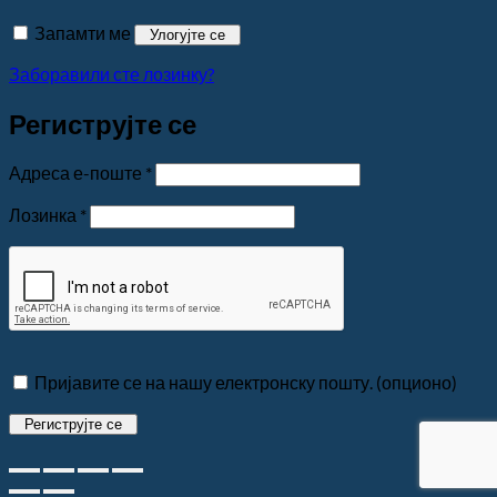
Запамти ме
Улогујте се
Заборавили сте лозинку?
Региструјте се
Обавезно
Адреса е-поште
*
Обавезно
Лозинка
*
Пријавите се на нашу електронску пошту.
(опционо)
Региструјте се