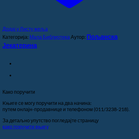
Додај у Листу жеља
Пољанска
Категорија:
Мала Библиотека
Аутор:
Јекатерина
Како поручити
Kњиге се могу поручити на два начина:
путем онлајн-продавнице и телефоном (011/3238-218).
За детаљно упутство погледајте страницу
како поручити књигу