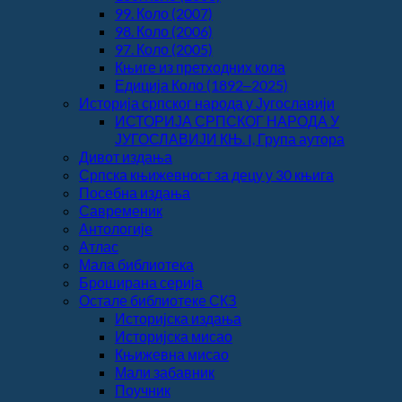
99. Коло (2007)
98. Коло (2006)
97. Коло (2005)
Књиге из претходних кола
Едиција Коло (1892‒2025)
Историја српског народа у Југославији
ИСТОРИЈА СРПСКОГ НАРОДА У
ЈУГОСЛАВИЈИ КЊ. I, Група аутора
Дивот издања
Српска књижевност за децу у 30 књига
Посебна издања
Савременик
Антологије
Атлас
Мала библиотека
Броширана серија
Остале библиотеке СКЗ
Историјска издања
Историјска мисао
Књижевна мисао
Мали забавник
Поучник