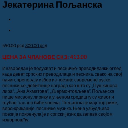
Јекатерина Пољанска
Оригинална
Тренутна
590.00
рсд
300.00
рсд
цена
цена
ЦЕНА ЗА
ЧЛАНОВЕ СКЗ
: 413.00
је
је:
била:
300.00 рсд.
590.00 рсд.
Инзваредан је подухват и песничко-преводилачки оглед
када девет српских преводилаца и песника, свако на свој
начин, препевају избор из поезије савремене руске
песникиње, добитнице награда као што су „Пушкинова
лира“, „Ана Ахматова“, „Љермонтовљева“. Пољанска
пише мисаону лирику а у њеном средишту су живот и
љубав, танано биће човека. Пољанска је мајстор риме,
версификације, песничке музике. Њена узбудљива
поезија покренула је и српски језик да запева својом
изворношћу.