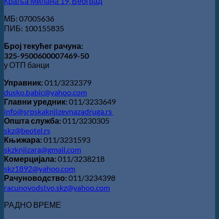
Краља Милана 19, Београд
МБ: 07005636
ПИБ: 100155835
Број текућег рачуна:
325-9500600007469-50
у ОТП банци
Управник:
011/3232379
dusko.babic@yahoo.com
Главни уредник:
011/3233649
info@srpskaknjizevnazadruga.rs
Општа служба:
011/3230305
skz@beotel.rs
Књижара:
011/3231593
skzknjizara@gmail.com
Комерцијала:
011/3238218
skz1892@yahoo.com
Рачуноводство:
011/3234398
racunovodstvo.skz@yahoo.com
РАДНО ВРЕМЕ