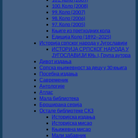
100. Коло (2008)
99. Коло (2007)
98. Коло (2006)
97. Коло (2005)
Књиге из претходних кола
Едиција Коло (1892‒2025)
Историја српског народа у Југославији
ИСТОРИЈА СРПСКОГ НАРОДА У
ЈУГОСЛАВИЈИ КЊ. I, Група аутора
Дивот издања
Српска књижевност за децу у 30 књига
Посебна издања
Савременик
Антологије
Атлас
Мала библиотека
Броширана серија
Остале библиотеке СКЗ
Историјска издања
Историјска мисао
Књижевна мисао
Мали забавник