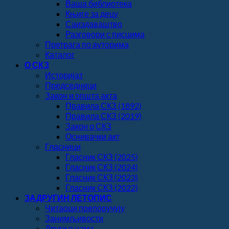
Ваша библиотека
Књиге за децу
Саиздаваштво
Разговори с писцима
Претрага по ауторима
Каталог
О СКЗ
Историјат
Председници
Закон и општа акта
Правила СКЗ (1892)
Правила СКЗ (2019)
Закон о СКЗ
Оснивачки акт
Гласници
Гласник СКЗ (2025)
Гласник СКЗ (2024)
Гласник СКЗ (2023)
Гласник СКЗ (2022)
ЗАДРУГИН ЛЕТОПИС
Читаоци препоручују
Занимљивости
Други о нама