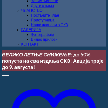
Занимљивости
Други о нама
ЧЛАНСТВО
Постаните члан
Приступница
Наши чланови о СКЗ
ГАЛЕРИЈА
Фотографије
Видео прилози
КОНТАКТ
ВЕЛИКО ЛЕТЊЕ СНИЖЕЊЕ
: до 50%
попуста на сва издања СКЗ! Акција траје
до 9. августа!