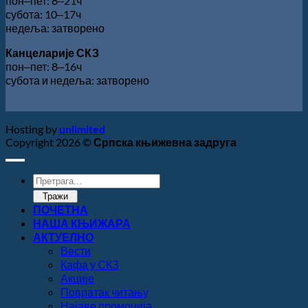
пон‒пет: 8‒21ч
субота: 10‒17ч
недеља: затворено
Канцеларије СКЗ
пон‒пет: 8‒16ч
субота и недеља: затворено
Hosting by
unlimited
Copyright 2026 ©
Српска књижевна задруга
Products
search
Тражи
ПОЧЕТНА
НАША КЊИЖАРА
АКТУЕЛНО
Вести
Кафа у СКЗ
Акције
Повратак читању
Најаве промоција