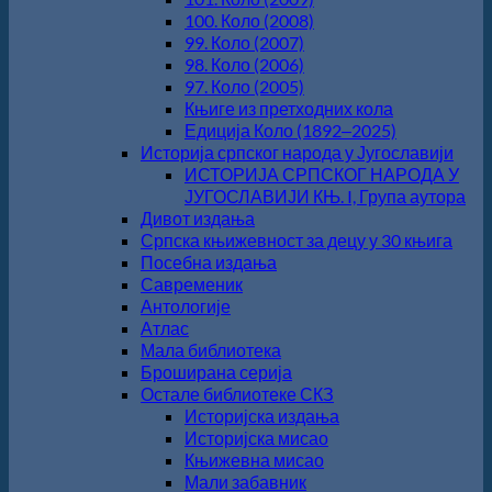
100. Коло (2008)
99. Коло (2007)
98. Коло (2006)
97. Коло (2005)
Књиге из претходних кола
Едиција Коло (1892‒2025)
Историја српског народа у Југославији
ИСТОРИЈА СРПСКОГ НАРОДА У
ЈУГОСЛАВИЈИ КЊ. I, Група аутора
Дивот издања
Српска књижевност за децу у 30 књига
Посебна издања
Савременик
Антологије
Атлас
Мала библиотека
Броширана серија
Остале библиотеке СКЗ
Историјска издања
Историјска мисао
Књижевна мисао
Мали забавник