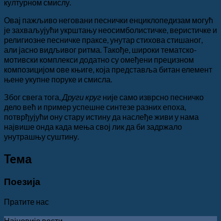
културном смислу.
Овај пажљиво неговани песнички енциклопедизам могућ
је захваљујући укрштању неосимболистичке, веристичке и
религиозне песничке праксе, унутар стихова стишаног,
али јасно видљивог ритма. Такође, широки тематско-
мотивски комплекси додатно су омеђени прецизном
композицијом ове књиге, која представља битан елемент
њене укупне поруке и смисла.
Због свега тога,
Други круг
није само изврсно песничко
дело већ и пример успешне синтезе разних епоха,
потврђујући ону стару истину да наслеђе живи у нама
највише онда када мења свој лик да би задржало
унутрашњу суштину.
Teма
Поезија
Пратите нас
Најновије вести