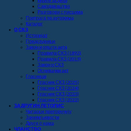
Књиге за децу
Саиздаваштво
Разговори с писцима
Претрага по ауторима
Каталог
О СКЗ
Историјат
Председници
Закон и општа акта
Правила СКЗ (1892)
Правила СКЗ (2019)
Закон о СКЗ
Оснивачки акт
Гласници
Гласник СКЗ (2025)
Гласник СКЗ (2024)
Гласник СКЗ (2023)
Гласник СКЗ (2022)
ЗАДРУГИН ЛЕТОПИС
Читаоци препоручују
Занимљивости
Други о нама
ЧЛАНСТВО