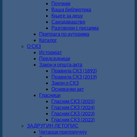
Поучник
Ваша библиотека
Књиге за децу
Саиздаваштво
Разговори с писцима
Претрага по ауторима
Каталог
О СКЗ
Историјат
Председници
Закон и општа акта
Правила СКЗ (1892)
Правила СКЗ (2019)
Закон о СКЗ
Оснивачки акт
Гласници
Гласник СКЗ (2025)
Гласник СКЗ (2024)
Гласник СКЗ (2023)
Гласник СКЗ (2022)
ЗАДРУГИН ЛЕТОПИС
Читаоци препоручују