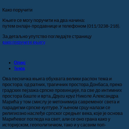
Како поручити
Kњиге се могу поручити на два начина:
путем онлајн-продавнице и телефоном (011/3238-218).
За детаљно упутство погледајте страницу
како поручити књигу
Опис
Teма
Ова песничка књига обухвата велики распон тема и
простора: од ратних, трагичних простора Донбаса, преко
градских пејзажа српске провинције, па све до интимних
простора баште и врта.
Други круг
Николе Александра
Марића у том смислу је метонимија савременог света и
парадигми српске културе. У њеном срцу налази се
религиозно наслеђе српског средњег века, које је основа
Марићевог погледа на свет, али се оно грана како у
историјском, геополитичком, тако и у сасвим поп-