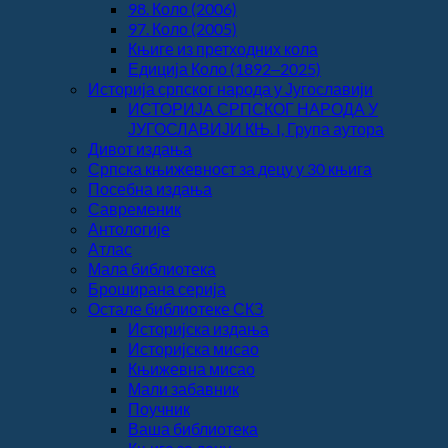
98. Коло (2006)
97. Коло (2005)
Књиге из претходних кола
Едиција Коло (1892‒2025)
Историја српског народа у Југославији
ИСТОРИЈА СРПСКОГ НАРОДА У
ЈУГОСЛАВИЈИ КЊ. I, Група аутора
Дивот издања
Српска књижевност за децу у 30 књига
Посебна издања
Савременик
Антологије
Атлас
Мала библиотека
Броширана серија
Остале библиотеке СКЗ
Историјска издања
Историјска мисао
Књижевна мисао
Мали забавник
Поучник
Ваша библиотека