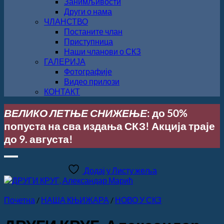
Занимљивости
Други о нама
ЧЛАНСТВО
Постаните члан
Приступница
Наши чланови о СКЗ
ГАЛЕРИЈА
Фотографије
Видео прилози
КОНТАКТ
ВЕЛИКО ЛЕТЊЕ СНИЖЕЊЕ
: до 50%
попуста на сва издања СКЗ! Акција траје
до 9. августа!
Додај у Листу жеља
Почетна
/
НАША КЊИЖАРА
/
НОВО У СКЗ