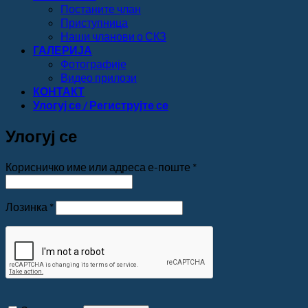
Постаните члан
Приступница
Наши чланови о СКЗ
ГАЛЕРИЈА
Фотографије
Видео прилози
КОНТАКТ
Улогуј се / Региструјте се
Улогуј се
Обавезно
Корисничко име или адреса е-поште
*
Обавезно
Лозинка
*