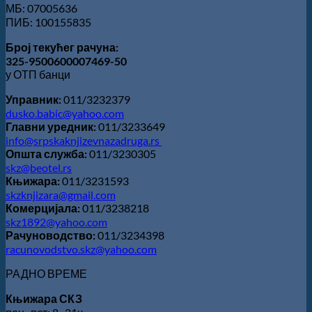
МБ: 07005636
ПИБ: 100155835
Број текућег рачуна:
325-9500600007469-50
у ОТП банци
Управник:
011/3232379
dusko.babic@yahoo.com
Главни уредник:
011/3233649
info@srpskaknjizevnazadruga.rs
Општа служба:
011/3230305
skz@beotel.rs
Књижара:
011/3231593
skzknjizara@gmail.com
Комерцијала:
011/3238218
skz1892@yahoo.com
Рачуноводство:
011/3234398
racunovodstvo.skz@yahoo.com
РАДНО ВРЕМЕ
Књижара СКЗ