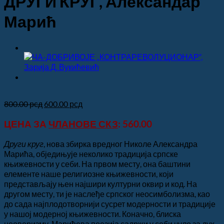
ДРУГИ КРУГ, Александар
Марић
Оригинална
Тренутна
800.00
рсд
600.00
рсд
цена
цена
ЦЕНА ЗА
ЧЛАНОВЕ СКЗ
: 560.00
је
је:
била:
600.00 рсд.
800.00 рсд.
Други круг
, нова збирка вредног Николе Александра
Марића, обједињује неколико традиција српске
књижевности у себи. На првом месту, она баштини
елементе наше религиозне књижевности, који
представљају њен најшири културни оквир и код. На
другом месту, ти је наслеђе српског неосимболизма, као
до сада најплодотворнији сусрет модерности и традиције
у нашој модерној књижевности. Коначно, блиска
неоверизму, Марићева поезија садржи у себи чуло за дух