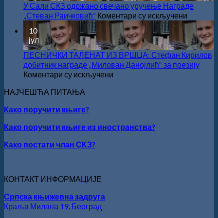
У Сали СКЗ одржано свечано уручење Награде
на
„Стеван Раичковић”
Коментари су искључени
У
10
Сали
јул
СКЗ
одржан
ПЕСНИЧКИ ТАЛЕНАТ ИЗ ВРШЦА: Стефан Кирилов
свечано
добитник награде „Милован Данојлић“ за поезију
уручење
на
Коментари су искључени
Награде
ПЕСНИЧКИ
НАЈЧЕШЋА ПИТАЊА
„Стеван
ТАЛЕНАТ
Раичков
ИЗ
Како поручити књиге?
ВРШЦА:
Стефан
Како поручити књиге из иностранства?
Кирилов
добитник
Како постати члан СКЗ?
награде
„Милован
Данојлић“
КОНТАКТ ИНФОРМАЦИЈЕ
за
поезију
Српска књижевна задруга
Краља Милана 19, Београд