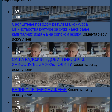
07
авг
Саопштење поводом резултата конкурса
Министарства културе за суфинансирање
капиталних издања на српском језику
Коментари су
на
искључени
Саопштење
13
поводом
јул
резултата
конкурса
САША РАДОЈЧИЋ ДОБИТНИК ЖИЧКЕ
Министарства
ХРИСОВУЉЕ ЗА 2026. ГОДИНУ
Коментари су
културе
на
искључени
за
САША
13
суфинансирање
РАДОЈЧИЋ
јул
капиталних
ДОБИТНИК
издања
ЖИЧКЕ
ВЕЛИКО ЛЕТЊЕ СНИЖЕЊЕ
Коментари су
на
ХРИСОВУЉЕ
на
искључени
српском
ЗА
ВЕЛИКО
10
језику
2026.
ЛЕТЊЕ
јул
ГОДИНУ
СНИЖЕЊЕ