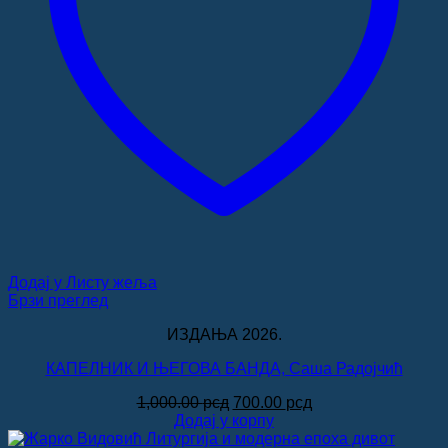
Додај у Листу жеља
Брзи преглед
ИЗДАЊА 2026.
КАПЕЛНИК И ЊЕГОВА БАНДА, Саша Радојчић
Оригинална
Тренутна
1,000.00
рсд
700.00
рсд
цена
цена
Додај у корпу
је
је: