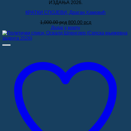
ИЗДАЊА 2026.
КРАТКИ СПОЈЕВИ, Драган Хамовић
Оригинална
Тренутна
1,000.00
рсд
800.00
рсд
цена
цена
Додај у корпу
је
је:
била:
800.00 рсд.
1,000.00 рсд.