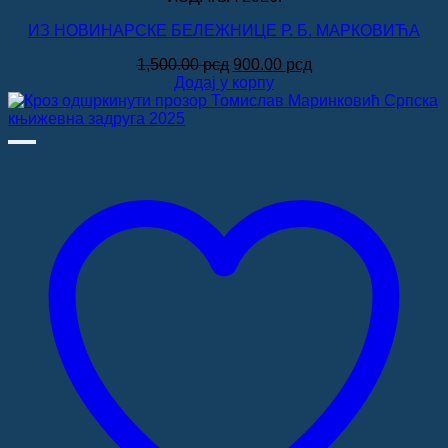
ИЗ НОВИНАРСКЕ БЕЛЕЖНИЦЕ Р. Б. МАРКОВИЋА
Оригинална
Тренутна
1,500.00
рсд
900.00
рсд
цена
цена
Додај у корпу
је
је:
била:
900.00 рсд.
1,500.00 рсд.