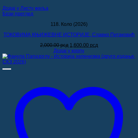
Додај у Листу жеља
Брзи преглед
118. Коло (2026)
ТОКОВИМА КЊИЖЕВНЕ ИСТОРИЈЕ, Славко Петаковић
Оригинална
Тренутна
2,000.00
рсд
1,600.00
рсд
цена
цена
Додај у корпу
је
је:
била:
1,600.00 рсд.
2,000.00 рсд.