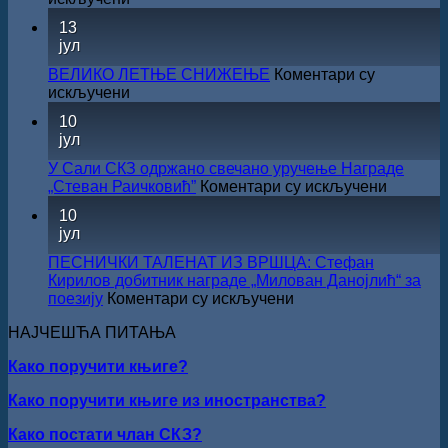
за
САША
13
суфинансирање
РАДОЈЧИЋ
јул
капиталних
ДОБИТНИК
издања
ЖИЧКЕ
ВЕЛИКО ЛЕТЊЕ СНИЖЕЊЕ
Коментари су
на
ХРИСОВУЉЕ
на
искључени
српском
ЗА
ВЕЛИКО
језику
10
2026.
ЛЕТЊЕ
јул
ГОДИНУ
СНИЖЕЊЕ
У Сали СКЗ одржано свечано уручење Награде
на
„Стеван Раичковић”
Коментари су искључени
У
10
Сали
јул
СКЗ
одржан
ПЕСНИЧКИ ТАЛЕНАТ ИЗ ВРШЦА: Стефан
свечано
Кирилов добитник награде „Милован Данојлић“ за
уручењ
на
поезију
Коментари су искључени
Наград
ПЕСНИЧКИ
„Стеван
НАЈЧЕШЋА ПИТАЊА
ТАЛЕНАТ
Раичков
ИЗ
Како поручити књиге?
ВРШЦА:
Стефан
Како поручити књиге из иностранства?
Кирилов
добитник
Како постати члан СКЗ?
награде