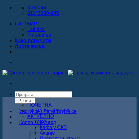
Прескочи
Контакт
на
011/ 3230-305
садржај
LAT/ЋИР
Latinica
Ћирилица
Како поручити
Листa жеља
Products
search
Тражи
ПОЧЕТНА
НАША КЊИЖАРА
Улогуј се / Региструјте се
АКТУЕЛНО
Вести
Корпа /
0.00
рсд
Кафа у СКЗ
Акције
Повратак читању