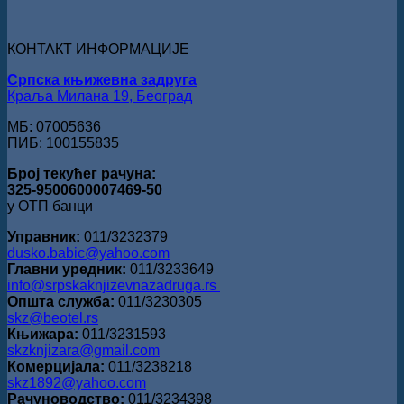
„Милован
Данојлић“
за
КОНТАКТ ИНФОРМАЦИЈЕ
поезију
Српска књижевна задруга
Краља Милана 19, Београд
МБ: 07005636
ПИБ: 100155835
Број текућег рачуна:
325-9500600007469-50
у ОТП банци
Управник:
011/3232379
dusko.babic@yahoo.com
Главни уредник:
011/3233649
info@srpskaknjizevnazadruga.rs
Општа служба:
011/3230305
skz@beotel.rs
Књижара:
011/3231593
skzknjizara@gmail.com
Комерцијала:
011/3238218
skz1892@yahoo.com
Рачуноводство:
011/3234398