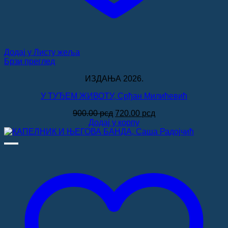
Додај у Листу жеља
Брзи преглед
ИЗДАЊА 2026.
У ТУЂЕМ ЖИВОТУ, Срђан Милићевић
Оригинална
Тренутна
900.00
рсд
720.00
рсд
цена
цена
Додај у корпу
је
је:
била:
720.00 рсд.
900.00 рсд.