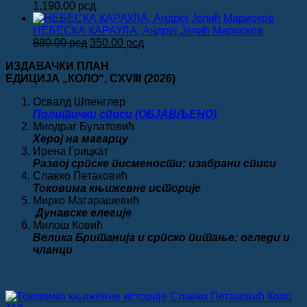
била:
450.00 рсд.
1,190.00
рсд
980.00 рсд.
НЕБЕСКА КАРАУЛА, Андреј Јелић Мариоков
Оригинална
Тренутна
880.00
рсд
350.00
рсд
цена
цена
ИЗДАВАЧКИ ПЛАН
је
је:
ЕДИЦИЈА „КОЛО“
, CXVIII
(2026)
била:
350.00 рсд.
880.00 рсд.
Освалд Шпенглер
Политички списи (ОБЈАВЉЕНО)
Миодраг Булатовић
Херој на магарцу
Ирена Грицкат
Развој српске писмености: изабрани списи
Славко Петаковић
Токовима књижевне историје
Мирко Магарашевић
Дунавске елегије
Милош Ковић
Велика
Британија и српско питање: огледи и
чланци