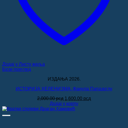
Додај у Листу жеља
Брзи преглед
ИЗДАЊА 2026.
ИСТОРИЈА ХЕЛЕНИЗМА, Фанула Папазоглу
Оригинална
Тренутна
2,000.00
рсд
1,600.00
рсд
цена
цена
Додај у корпу
је
је:
била:
1,600.00 рсд.
2,000.00 рсд.