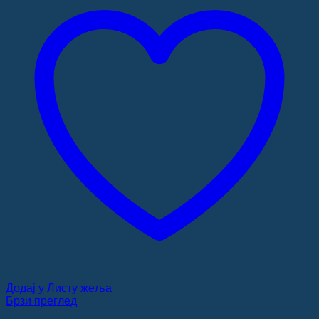
Додај у Листу жеља
Брзи преглед