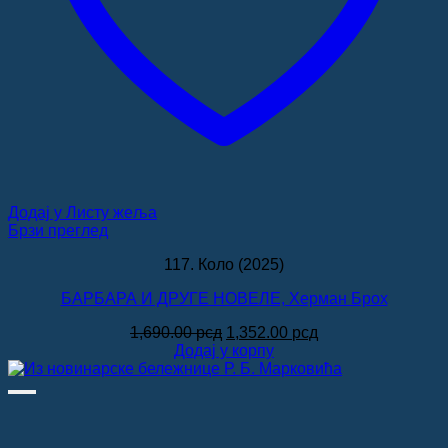
Додај у Листу жеља
Брзи преглед
117. Коло (2025)
БАРБАРА И ДРУГЕ НОВЕЛЕ, Херман Брох
Оригинална
Тренутна
1,690.00
рсд
1,352.00
рсд
цена
цена
Додај у корпу
је
је:
била:
1,352.00 рсд.
1,690.00 рсд.