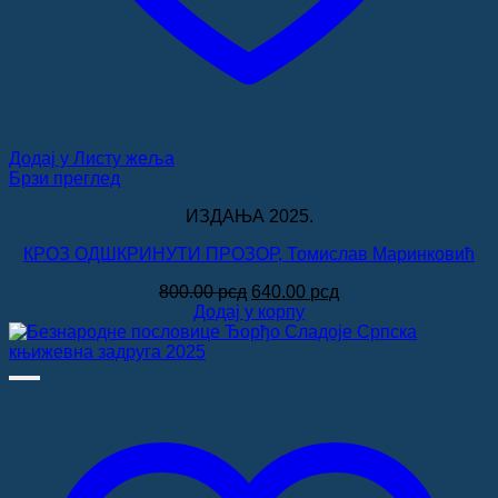
Додај у Листу жеља
Брзи преглед
ИЗДАЊА 2025.
КРОЗ ОДШКРИНУТИ ПРОЗОР, Томислав Маринковић
Оригинална
Тренутна
800.00
рсд
640.00
рсд
цена
цена
Додај у корпу
је
је:
била:
640.00 рсд.
800.00 рсд.