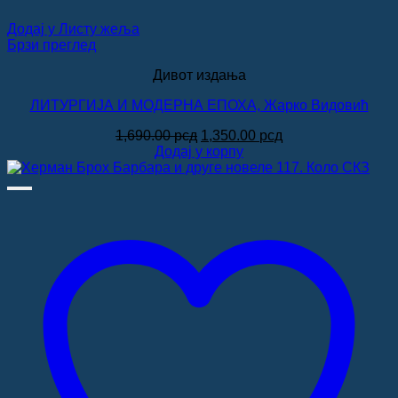
Додај у Листу жеља
Брзи преглед
Дивот издања
ЛИТУРГИЈА И МОДЕРНА ЕПОХА, Жарко Видовић
Оригинална
Тренутна
1,690.00
рсд
1,350.00
рсд
цена
цена
Додај у корпу
је
је:
била:
1,350.00 рсд.
1,690.00 рсд.