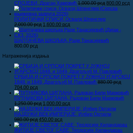
је
је:
Оригинална
Т
СПОЈЕВИ, Драган Хамовић
1,000.00
рсд
800.00
рсд
била:
1,600.00 рсд.
цена
ц
2,000.00 рсд.
је
је
била:
8
ПОЛИТИЧКИ СПИСИ, Освалд Шпенглер
Оригинална
Тренутна
1,000.00 рсд
2,000.00
рсд
1,600.00
рсд
цена
цена
је
је:
била:
1,600.00 рсд.
ШАПТАЧЕВА ШКОЉКА, Раде Танасијевић
2,000.00 рсд.
800.00
рсд
Натраженија издања
СРБИЈА И СРПСКИ ПОКРЕТ У ЈУЖНОЈ УГАРСКОЈ
1848. и 1849, Драгољуб М. Павловић
880.00
рсд
Оригинална
Тренутна
704.00
рсд
цена
цена
је
је:
ПУТНИКОВА ЦИГЛАНА, Радован Бели Марковић
била:
704.00 рсд.
Оригинална
Тренутна
1,250.00
рсд
1,000.00
рсд
880.00 рсд.
цена
цена
је
је:
НАЈДУЖИ ВЕК ИМПЕРИЈЕ, Илбер Ортајли
Оригинална
била:
Тренутна
1,000.00 рсд.
980.00
рсд
450.00
рсд
цена
1,250.00 рсд.
цена
је
је:
ЖИТИЈЕ СВЕТОГ САВЕ, Теодосије Хиландарац