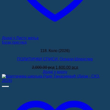
Додај у Листу жеља
Брзи преглед
118. Коло (2026)
ПОЛИТИЧКИ СПИСИ, Освалд Шпенглер
Оригинална
Тренутна
2,000.00
рсд
1,600.00
рсд
цена
цена
Додај у корпу
је
је:
била:
1,600.00 рсд.
2,000.00 рсд.