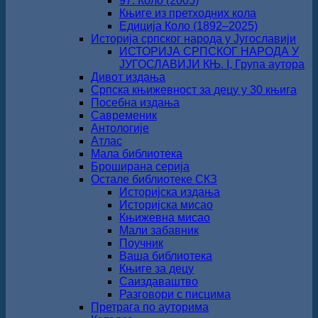
97. Коло (2005)
Књиге из претходних кола
Едиција Коло (1892‒2025)
Историја српског народа у Југославији
ИСТОРИЈА СРПСКОГ НАРОДА У
ЈУГОСЛАВИЈИ КЊ. I, Група аутора
Дивот издања
Српска књижевност за децу у 30 књига
Посебна издања
Савременик
Антологије
Атлас
Мала библиотека
Броширана серија
Остале библиотеке СКЗ
Историјска издања
Историјска мисао
Књижевна мисао
Мали забавник
Поучник
Ваша библиотека
Књиге за децу
Саиздаваштво
Разговори с писцима
Претрага по ауторима