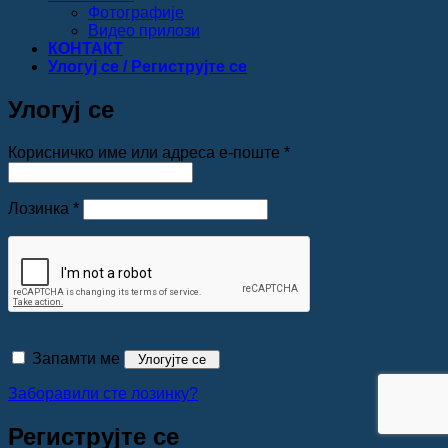
Фотографије
Видео прилози
КОНТАКТ
Улогуј се / Региструјте се
Улогуј се
Обавезно
Корисничко име или адреса е-поште
*
Обавезно
Лозинка
*
Запамти ме
Улогујте се
Заборавили сте лозинку?
Региструјте се