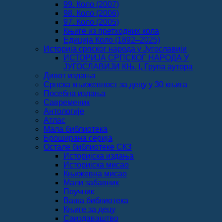
99. Коло (2007)
98. Коло (2006)
97. Коло (2005)
Књиге из претходних кола
Едиција Коло (1892‒2025)
Историја српског народа у Југославији
ИСТОРИЈА СРПСКОГ НАРОДА У
ЈУГОСЛАВИЈИ КЊ. I, Група аутора
Дивот издања
Српска књижевност за децу у 30 књига
Посебна издања
Савременик
Антологије
Атлас
Мала библиотека
Броширана серија
Остале библиотеке СКЗ
Историјска издања
Историјска мисао
Књижевна мисао
Мали забавник
Поучник
Ваша библиотека
Књиге за децу
Саиздаваштво