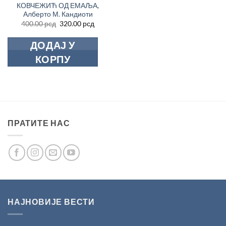
КОВЧЕЖИЋ ОД ЕМАЉА,
Алберто М. Кандиоти
Оригинална
Тренутна
400.00
рсд
320.00
рсд
цена
цена
је
је:
ДОДАЈ У
била:
320.00 рсд.
400.00 рсд.
КОРПУ
ПРАТИТЕ НАС
НАЈНОВИЈЕ ВЕСТИ