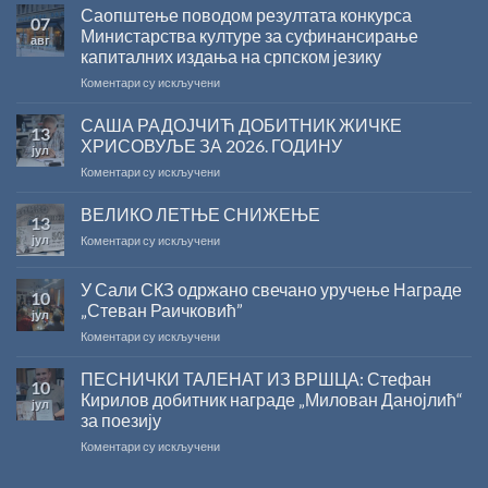
Саопштење поводом резултата конкурса
07
Министарства културе за суфинансирање
авг
капиталних издања на српском језику
на
Коментари су искључени
Саопштење
поводом
САША РАДОЈЧИЋ ДОБИТНИК ЖИЧКЕ
13
резултата
ХРИСОВУЉЕ ЗА 2026. ГОДИНУ
јул
конкурса
на
Коментари су искључени
Министарства
САША
културе
РАДОЈЧИЋ
ВЕЛИКО ЛЕТЊЕ СНИЖЕЊЕ
за
13
ДОБИТНИК
суфинансирање
јул
на
Коментари су искључени
ЖИЧКЕ
капиталних
ВЕЛИКО
ХРИСОВУЉЕ
издања
ЛЕТЊЕ
ЗА
на
У Сали СКЗ одржано свечано уручење Награде
10
СНИЖЕЊЕ
2026.
српском
„Стеван Раичковић”
јул
ГОДИНУ
језику
на
Коментари су искључени
У
Сали
ПЕСНИЧКИ ТАЛЕНАТ ИЗ ВРШЦА: Стефан
10
СКЗ
Кирилов добитник награде „Милован Данојлић“
јул
одржано
за поезију
свечано
на
Коментари су искључени
уручење
ПЕСНИЧКИ
Награде
ТАЛЕНАТ
„Стеван