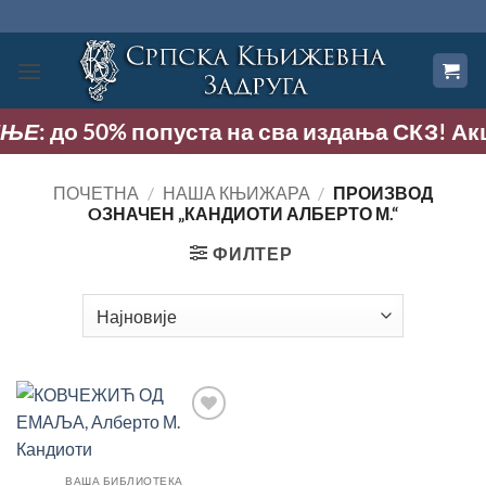
Прескочи
на
садржај
Е
: до 50% попуста на сва издања СКЗ! Акција
ПОЧЕТНА
/
НАША КЊИЖАРА
/
ПРОИЗВОД
OЗНАЧЕН „КАНДИОТИ АЛБЕРТО М.“
ФИЛТЕР
Додај
у
Листу
жеља
ВАША БИБЛИОТЕКА