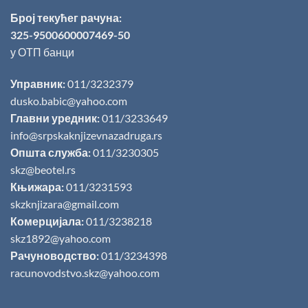
Број текућег рачуна:
325-9500600007469-50
у ОТП банци
Управник:
011/3232379
dusko.babic@yahoo.com
Главни уредник:
011/3233649
info@srpskaknjizevnazadruga.rs
Општа служба:
011/3230305
skz@beotel.rs
Књижара:
011/3231593
skzknjizara@gmail.com
Комерцијала:
011/3238218
skz1892@yahoo.com
Рачуноводство:
011/3234398
racunovodstvo.skz@yahoo.com