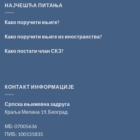
ИЗ
Раичковић”
НАЈЧЕШЋА ПИТАЊА
ВРШЦА:
Стефан
Кирилов
Како поручити књиге?
добитник
награде
„Милован
Како поручити књиге из иностранства?
Данојлић“
за
Како постати члан СКЗ?
поезију
КОНТАКТ ИНФОРМАЦИЈЕ
Српска књижевна задруга
Краља Милана 19, Београд
МБ: 07005636
ПИБ: 100155835