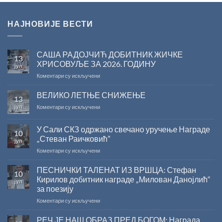
НАЈНОВИЈЕ ВЕСТИ
САША РАДОЈЧИЋ ДОБИТНИК ЖИЧКЕ
13
ХРИСОВУЉЕ ЗА 2026. ГОДИНУ
јул
на
Коментари су искључени
САША
РАДОЈЧИЋ
ВЕЛИКО ЛЕТЊЕ СНИЖЕЊЕ
13
ДОБИТНИК
јул
на
Коментари су искључени
ЖИЧКЕ
ВЕЛИКО
ХРИСОВУЉЕ
ЛЕТЊЕ
ЗА
У Сали СКЗ одржано свечано уручење Награде
10
СНИЖЕЊЕ
2026.
„Стеван Раичковић”
јул
ГОДИНУ
на
Коментари су искључени
У
Сали
ПЕСНИЧКИ ТАЛЕНАТ ИЗ ВРШЦА: Стефан
10
СКЗ
Кирилов добитник награде „Милован Данојлић“
јул
одржано
за поезију
свечано
на
Коментари су искључени
уручење
ПЕСНИЧКИ
Награде
ТАЛЕНАТ
„Стеван
РЕЧ ЈЕ НАШ ОБРАЗ ПРЕД БОГОМ: Награда