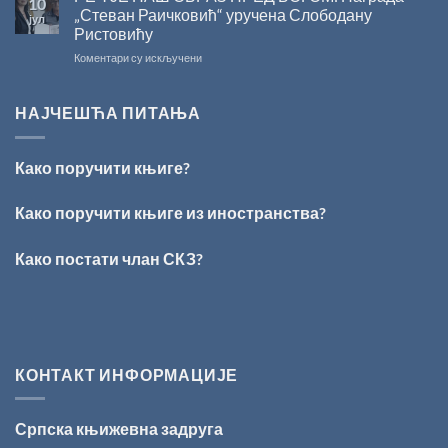
10
ИЗ
Раичковић”
„Стеван Раичковић“ уручена Слободану
јул
ВРШЦА:
Ристовићу
Стефан
на
Коментари су искључени
Кирилов
РЕЧ
добитник
ЈЕ
награде
НАШ
„Милован
НАЈЧЕШЋА ПИТАЊА
ОБРАЗ
Данојлић“
ПРЕД
за
БОГОМ:
поезију
Како поручити књиге?
Награда
„Стеван
Раичковић“
Како поручити књиге из иностранства?
уручена
Слободану
Како постати члан СКЗ?
Ристовићу
КОНТАКТ ИНФОРМАЦИЈЕ
Српска књижевна задруга