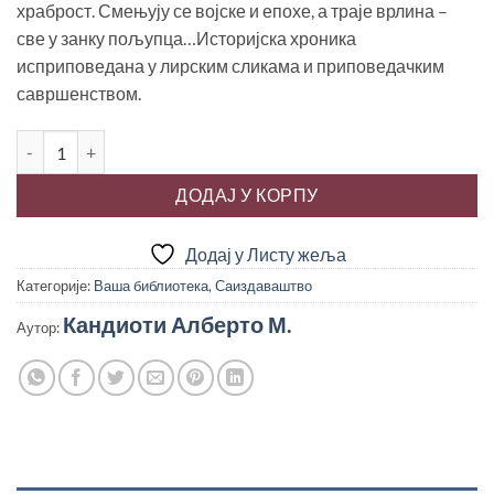
храброст. Смењују се војске и епохе, а траје врлина –
све у занку пољупца…Историјска хроника
исприповедана у лирским сликама и приповедачким
савршенством.
КОВЧЕЖИЋ ОД ЕМАЉА, Алберто М. Кандиоти количина
ДОДАЈ У КОРПУ
Додај у Листу жеља
Категорије:
Ваша библиотека
,
Саиздаваштво
Кандиоти Алберто М.
Аутор: