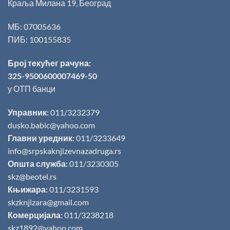
Краља Милана 19, Београд
МБ: 07005636
ПИБ: 100155835
Број текућег рачуна:
325-9500600007469-50
у ОТП банци
Управник:
011/3232379
dusko.babic@yahoo.com
Главни уредник:
011/3233649
info@srpskaknjizevnazadruga.rs
Општа служба:
011/3230305
skz@beotel.rs
Књижара:
011/3231593
skzknjizara@gmail.com
Комерцијала:
011/3238218
skz1892@yahoo.com