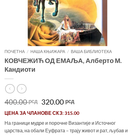
ПОЧЕТНА
/
НАША КЊИЖАРА
/
ВАША БИБЛИОТЕКА
КОВЧЕЖИЋ ОД ЕМАЉА, Алберто М.
Кандиоти
Оригинална
Тренутна
400.00
320.00
рсд
рсд
цена
цена
ЦЕНА ЗА
ЧЛАНОВЕ СКЗ
: 315.00
је
је:
била:
320.00 рсд.
На граници мудре и порочне Византије и Источног
400.00 рсд.
царства, на обали Еуфрата – трају живот и рат, љубав и