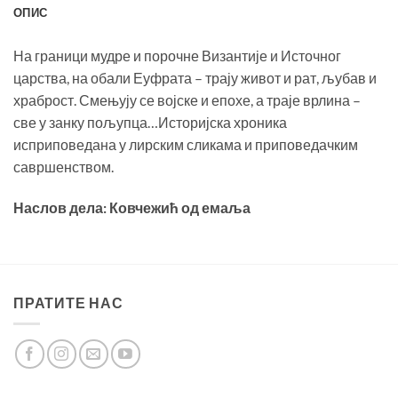
ОПИС
На граници мудре и порочне Византије и Источног
царства, на обали Еуфрата – трају живот и рат, љубав и
храброст. Смењују се војске и епохе, а траје врлина –
све у занку пољупца…Историјска хроника
исприповедана у лирским сликама и приповедачким
савршенством.
Наслов дела: Ковчежић од емаља
ПРАТИТЕ НАС