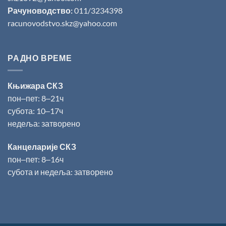
Рачуноводство:
011/3234398
racunovodstvo.skz@yahoo.com
РАДНО ВРЕМЕ
Књижара СКЗ
пон‒пет: 8‒21ч
субота: 10‒17ч
недеља: затворено
Канцеларије СКЗ
пон‒пет: 8‒16ч
субота и недеља: затворено