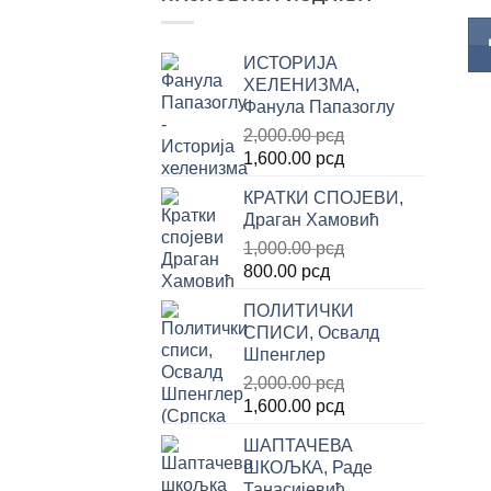
ИСТОРИЈА
ХЕЛЕНИЗМА,
Фанула Папазоглу
2,000.00
рсд
Оригинална
Тренутна
1,600.00
рсд
цена
цена
КРАТКИ СПОЈЕВИ,
је
је:
Драган Хамовић
била:
1,600.00 рсд.
1,000.00
рсд
2,000.00 рсд.
Оригинална
Тренутна
800.00
рсд
цена
цена
ПОЛИТИЧКИ
је
је:
СПИСИ, Освалд
била:
800.00 рсд.
Шпенглер
1,000.00 рсд.
2,000.00
рсд
Оригинална
Тренутна
1,600.00
рсд
цена
цена
ШАПТАЧЕВА
је
је:
ШКОЉКА, Раде
била:
1,600.00 рсд.
Танасијевић