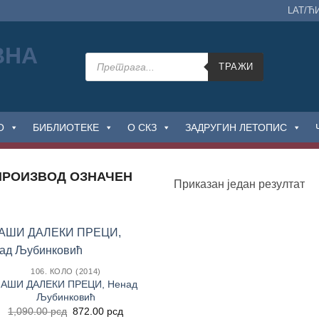
LAT/Ћ
Products
search
ТРАЖИ
О
БИБЛИОТЕКЕ
О СКЗ
ЗАДРУГИН ЛЕТОПИС
РОИЗВОД OЗНАЧЕН
Приказан један резултат
Додај
106. КОЛО (2014)
у
АШИ ДАЛЕКИ ПРЕЦИ, Ненад
Листу
жеља
Љубинковић
Оригинална
Тренутна
1,090.00
рсд
872.00
рсд