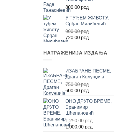
2,000.00 рсд.
800.00
рсд
У ТУЂЕМ ЖИВОТУ,
Срђан Милићевић
900.00
рсд
Оригинална
Тренутна
720.00
рсд
цена
цена
је
је:
НАТРАЖЕНИЈА ИЗДАЊА
била:
720.00 рсд.
900.00 рсд.
ИЗАБРАНЕ ПЕСМЕ,
Драган Колунџија
750.00
рсд
Оригинална
Тренутна
600.00
рсд
цена
цена
ОНО ДРУГО ВРЕМЕ,
је
је:
Бранимир
била:
600.00 рсд.
Шћепановић
750.00 рсд.
1,250.00
рсд
Оригинална
Тренутна
1,000.00
рсд