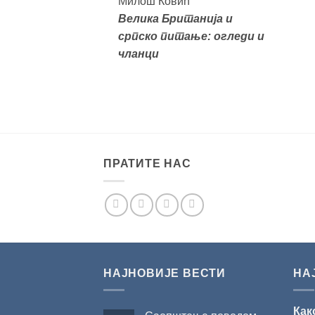
Милош Ковић
Велика
Британија и
српско питање: огледи и
чланци
ПРАТИТЕ НАС
НАЈНОВИЈЕ ВЕСТИ
НА
Как