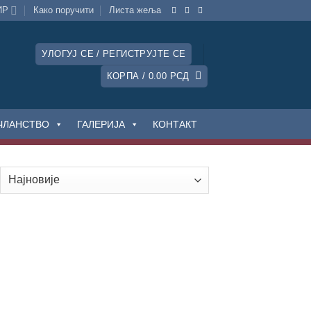
ИР
Како поручити
Листa жеља
УЛОГУЈ СЕ / РЕГИСТРУЈТЕ СЕ
КОРПА /
0.00
РСД
ЧЛАНСТВО
ГАЛЕРИЈА
КОНТАКТ