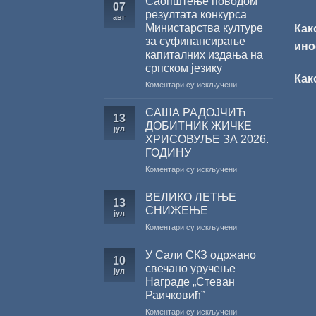
Саопштење поводом
07
резултата конкурса
авг
Министарства културе
Как
за суфинансирање
ино
капиталних издања на
српском језику
Как
на
Коментари су искључени
Саопштење
поводом
САША РАДОЈЧИЋ
13
резултата
ДОБИТНИК ЖИЧКЕ
јул
конкурса
ХРИСОВУЉЕ ЗА 2026.
Министарства
ГОДИНУ
културе
за
на
Коментари су искључени
суфинансирање
САША
капиталних
РАДОЈЧИЋ
ВЕЛИКО ЛЕТЊЕ
13
издања
ДОБИТНИК
СНИЖЕЊЕ
јул
на
ЖИЧКЕ
на
Коментари су искључени
српском
ХРИСОВУЉЕ
ВЕЛИКО
језику
ЗА
ЛЕТЊЕ
2026.
У Сали СКЗ одржано
10
СНИЖЕЊЕ
ГОДИНУ
свечано уручење
јул
Награде „Стеван
Раичковић”
на
Коментари су искључени