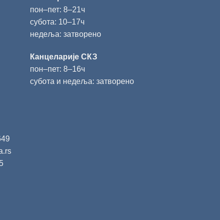
пон‒пет: 8‒21ч
субота: 10‒17ч
недеља: затворено
Канцеларије СКЗ
пон‒пет: 8‒16ч
субота и недеља: затворено
649
a.rs
5