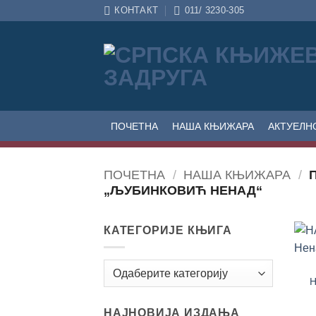
Прескочи
КОНТАКТ
011/ 3230-305
на
садржај
ПОЧЕТНА
НАША КЊИЖАРА
АКТУЕЛН
ПОЧЕТНА
/
НАША КЊИЖАРА
/
П
„ЉУБИНКОВИЋ НЕНАД“
КАТЕГОРИЈЕ КЊИГА
Н
НАЈНОВИЈА ИЗДАЊА