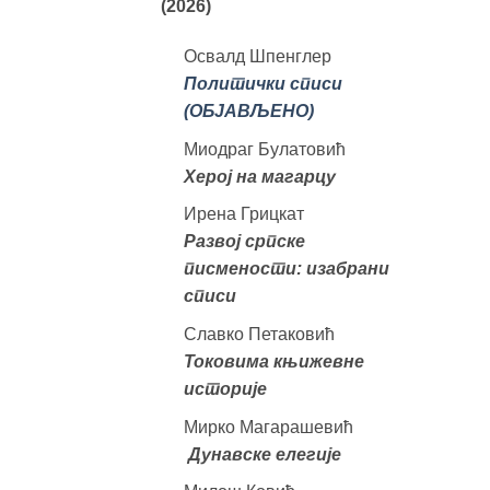
(2026)
Освалд Шпенглер
Политички списи
(ОБЈАВЉЕНО)
Миодраг Булатовић
Херој на магарцу
Ирена Грицкат
Развој српске
писмености: изабрани
списи
Славко Петаковић
Токовима књижевне
историје
Мирко Магарашевић
Дунавске елегије