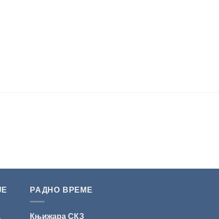
ЈЕ
РАДНО ВРЕМЕ
а
Књижара СКЗ