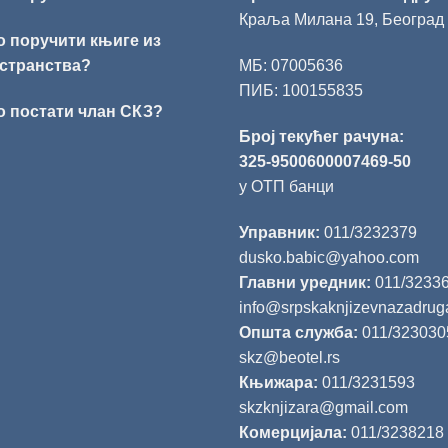
Краља Милана 19, Београд
о поручити књиге из
странства?
МБ: 07005636
ПИБ: 100155835
о постати члан СКЗ?
Број текућег рачуна:
325-9500600007469-50
у ОТП банци
Управник:
011/3232379
dusko.babic@yahoo.com
Главни уредник:
011/3233
info@srpskaknjizevnazadrug
Општа служба:
011/323030
skz@beotel.rs
Књижара:
011/3231593
skzknjizara@gmail.com
Комерцијала:
011/3238218