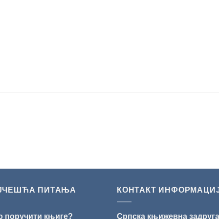
ЈЧЕШЋА ПИТАЊА
КОНТАКТ ИНФОРМАЦИ
о поручити књиге?
Српска књижевна задруг