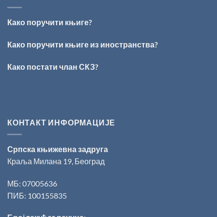
ВРШЦА:
Стефан
Кирилов
Како поручити књиге?
добитник
награде
„Милован
Како поручити књиге из иностранства?
Данојлић“
за
Како постати члан СКЗ?
поезију
КОНТАКТ ИНФОРМАЦИЈЕ
Српска књижевна задруга
Краља Милана 19, Београд
МБ: 07005636
ПИБ: 100155835