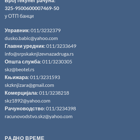
Број текућег рачуна:
325-9500600007469-50
у ОТП банци
Управник:
011/3232379
dusko.babic@yahoo.com
Главни уредник:
011/3233649
info@srpskaknjizevnazadruga.rs
Општа служба:
011/3230305
skz@beotel.rs
Књижара:
011/3231593
skzknjizara@gmail.com
Комерцијала:
011/3238218
skz1892@yahoo.com
Рачуноводство:
011/3234398
racunovodstvo.skz@yahoo.com
РАДНО ВРЕМЕ