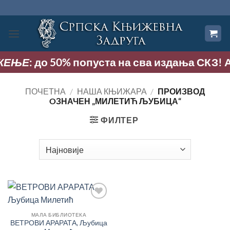
Прескочи
на
садржај
ЕЊЕ
: до 50% попуста на сва издања СКЗ! Акци
ПОЧЕТНА
/
НАША КЊИЖАРА
/
ПРОИЗВОД
OЗНАЧЕН „МИЛЕТИЋ ЉУБИЦА“
ФИЛТЕР
Додај
у
МАЛА БИБЛИОТЕКА
Листу
ВЕТРОВИ АРАРАТА, Љубица
жеља