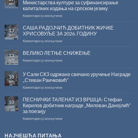
Министарства културе за суфинансирање
авг
капиталних издања на српском језику
на
Коментари су искључени
Саопштење
поводом
САША РАДОЈЧИЋ ДОБИТНИК ЖИЧКЕ
13
резултата
ХРИСОВУЉЕ ЗА 2026. ГОДИНУ
јул
конкурса
на
Коментари су искључени
Министарства
САША
културе
РАДОЈЧИЋ
ВЕЛИКО ЛЕТЊЕ СНИЖЕЊЕ
за
13
ДОБИТНИК
суфинансирање
јул
на
Коментари су искључени
ЖИЧКЕ
капиталних
ВЕЛИКО
ХРИСОВУЉЕ
издања
ЛЕТЊЕ
ЗА
на
У Сали СКЗ одржано свечано уручење Награде
10
СНИЖЕЊЕ
2026.
српском
„Стеван Раичковић”
јул
ГОДИНУ
језику
на
Коментари су искључени
У
Сали
ПЕСНИЧКИ ТАЛЕНАТ ИЗ ВРШЦА: Стефан
10
СКЗ
Кирилов добитник награде „Милован Данојлић“
јул
одржано
за поезију
свечано
на
Коментари су искључени
уручење
ПЕСНИЧКИ
Награде
ТАЛЕНАТ
„Стеван
ИЗ
Раичковић”
НАЈЧЕШЋА ПИТАЊА