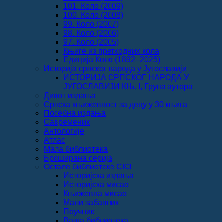
101. Коло (2009)
100. Коло (2008)
99. Коло (2007)
98. Коло (2006)
97. Коло (2005)
Књиге из претходних кола
Едиција Коло (1892‒2025)
Историја српског народа у Југославији
ИСТОРИЈА СРПСКОГ НАРОДА У
ЈУГОСЛАВИЈИ КЊ. I, Група аутора
Дивот издања
Српска књижевност за децу у 30 књига
Посебна издања
Савременик
Антологије
Атлас
Мала библиотека
Броширана серија
Остале библиотеке СКЗ
Историјска издања
Историјска мисао
Књижевна мисао
Мали забавник
Поучник
Ваша библиотека