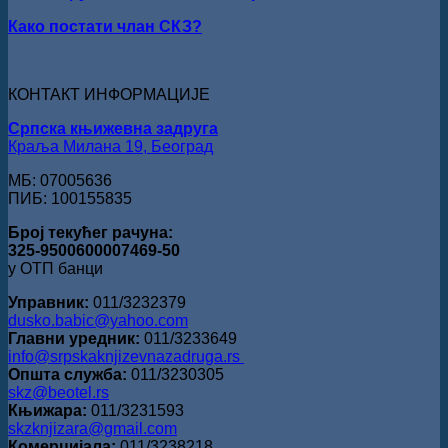
Награда
Како постати члан СКЗ?
„Стеван
Раичковић“
уручена
Слободану
КОНТАКТ ИНФОРМАЦИЈЕ
Ристовићу
Српска књижевна задруга
Краља Милана 19, Београд
МБ: 07005636
ПИБ: 100155835
Број текућег рачуна:
325-9500600007469-50
у ОТП банци
Управник:
011/3232379
dusko.babic@yahoo.com
Главни уредник:
011/3233649
info@srpskaknjizevnazadruga.rs
Општа служба:
011/3230305
skz@beotel.rs
Књижара:
011/3231593
skzknjizara@gmail.com
Комерцијала:
011/3238218