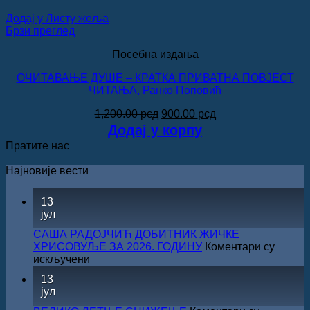
Додај у Листу жеља
Брзи преглед
Посебна издања
ОЧИТАВАЊЕ ДУШЕ ‒ КРАТКА ПРИВАТНА ПОВЈЕСТ
ЧИТАЊА, Ранко Поповић
Оригинална
Тренутна
1,200.00
рсд
900.00
рсд
цена
цена
Додај у корпу
је
је:
Пратите нас
била:
900.00 рсд.
1,200.00 рсд.
Најновије вести
13
јул
САША РАДОЈЧИЋ ДОБИТНИК ЖИЧКЕ
ХРИСОВУЉЕ ЗА 2026. ГОДИНУ
Коментари су
на
искључени
САША
13
РАДОЈЧИЋ
јул
ДОБИТНИК
ЖИЧКЕ