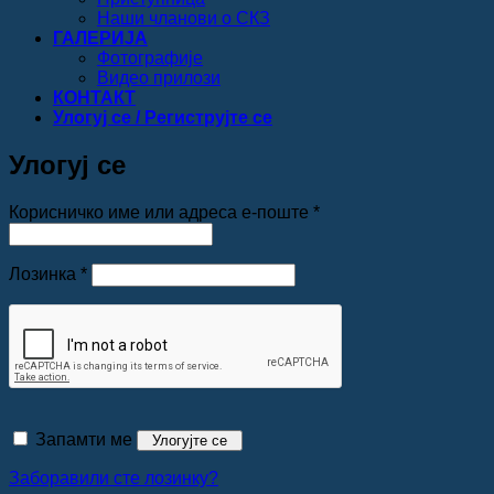
Наши чланови о СКЗ
ГАЛЕРИЈА
Фотографије
Видео прилози
КОНТАКТ
Улогуј се / Региструјте се
Улогуј се
Обавезно
Корисничко име или адреса е-поште
*
Обавезно
Лозинка
*
Запамти ме
Улогујте се
Заборавили сте лозинку?