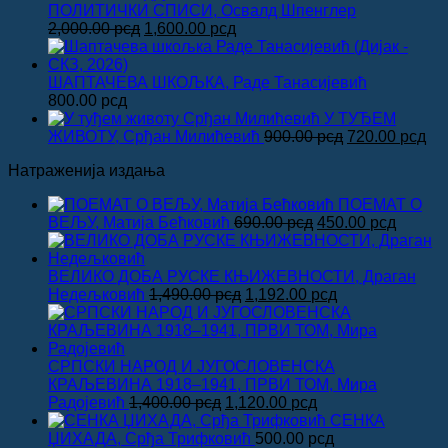
била:
8
ПОЛИТИЧКИ СПИСИ, Освалд Шпенглер
Оригинална
Тренутна
1,000.00 рсд
2,000.00
рсд
1,600.00
рсд
цена
цена
је
је:
била:
1,600.00 рсд.
ШАПТАЧЕВА ШКОЉКА, Раде Танасијевић
2,000.00 рсд.
800.00
рсд
У ТУЂЕМ
Оригинална
Тр
ЖИВОТУ, Срђан Милићевић
900.00
рсд
720.00
рсд
цена
це
Натраженија издања
је
је:
била:
720
ПОЕМАТ О
900.00 рсд.
Оригинална
Тренут
ВЕЉУ, Матија Бећковић
690.00
рсд
450.00
рсд
цена
цена
је
је:
била:
450.00 
ВЕЛИКО ДОБА РУСКЕ КЊИЖЕВНОСТИ, Драган
Оригинална
690.00 рсд.
Тренутна
Недељковић
1,490.00
рсд
1,192.00
рсд
цена
цена
је
је:
била:
1,192.00 рсд.
1,490.00 рсд.
СРПСКИ НАРОД И ЈУГОСЛОВЕНСКА
КРАЉЕВИНА 1918–1941, ПРВИ ТОМ, Мира
Оригинална
Тренутна
Радојевић
1,400.00
рсд
1,120.00
рсд
цена
цена
СЕНКА
је
је:
ЏИХАДА, Срђа Трифковић
500.00
рсд