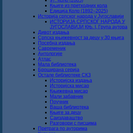
97. Коло (2005)
Књиге из претходних кола
Едиција Коло (1892‒2025)
Историја српског народа у Југославији
ИСТОРИЈА СРПСКОГ НАРОДА У
ЈУГОСЛАВИЈИ КЊ. I, Група аутора
Дивот издања
Српска књижевност за децу у 30 књига
Посебна издања
Савременик
Антологије
Атлас
Мала библиотека
Броширана серија
Остале библиотеке СКЗ
Историјска издања
Историјска мисао
Књижевна мисао
Мали забавник
Поучник
Ваша библиотека
Књиге за децу
Саиздаваштво
Разговори с писцима
Претрага по ауторима