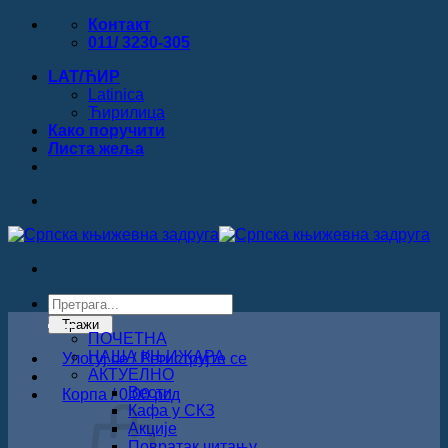
Прескочи
Контакт
на
011/ 3230-305
садржај
LAT/ЋИР
Latinica
Ћирилица
Како поручити
Листa жеља
Products
search
Тражи
ПОЧЕТНА
НАША КЊИЖАРА
Улогуј се / Региструјте се
АКТУЕЛНО
Вести
Корпа /
0.00
рсд
Кафа у СКЗ
Акције
Повратак читању