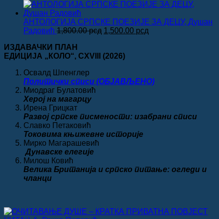
била:
1,120.00 рсд.
1,400.00 рсд.
АНТОЛОГИЈА СРПСКЕ ПОЕЗИЈЕ ЗА ДЕЦУ, Душан
Оригинална
Тренутна
Радовић
1,800.00
рсд
1,500.00
рсд
цена
цена
ИЗДАВАЧКИ ПЛАН
је
је:
ЕДИЦИЈА „КОЛО“
, CXVIII
(2026)
била:
1,500.00 рсд.
1,800.00 рсд.
Освалд Шпенглер
Политички списи (ОБЈАВЉЕНО)
Миодраг Булатовић
Херој на магарцу
Ирена Грицкат
Развој српске писмености: изабрани списи
Славко Петаковић
Токовима књижевне историје
Мирко Магарашевић
Дунавске елегије
Милош Ковић
Велика
Британија и српско питање: огледи и
чланци