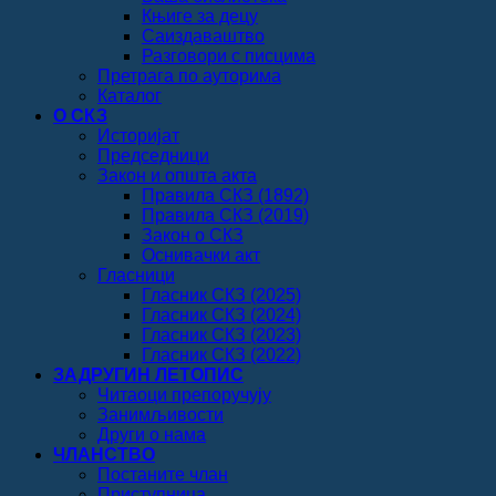
Књиге за децу
Саиздаваштво
Разговори с писцима
Претрага по ауторима
Каталог
О СКЗ
Историјат
Председници
Закон и општа акта
Правила СКЗ (1892)
Правила СКЗ (2019)
Закон о СКЗ
Оснивачки акт
Гласници
Гласник СКЗ (2025)
Гласник СКЗ (2024)
Гласник СКЗ (2023)
Гласник СКЗ (2022)
ЗАДРУГИН ЛЕТОПИС
Читаоци препоручују
Занимљивости
Други о нама
ЧЛАНСТВО
Постаните члан
Приступница