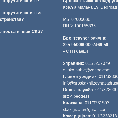
о поручити књиге?
Српска књижевна задруг
Краља Милана 19, Београд
о поручити књиге из
странства?
МБ: 07005636
ПИБ: 100155835
о постати члан СКЗ?
Број текућег рачуна:
325-9500600007469-50
у ОТП банци
Управник:
011/3232379
dusko.babic@yahoo.com
Главни уредник:
011/3233
info@srpskaknjizevnazadrug
Општа служба:
011/323030
skz@beotel.rs
Књижара:
011/3231593
skzknjizara@gmail.com
Комерцијала:
011/3238218