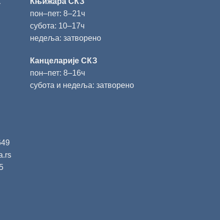
а
Књижара СКЗ
пон‒пет: 8‒21ч
субота: 10‒17ч
недеља: затворено
Канцеларије СКЗ
пон‒пет: 8‒16ч
субота и недеља: затворено
649
a.rs
5