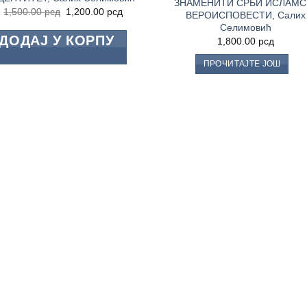
ЗНАМЕНИТИ СРБИ ИСЛАМС
Оригинална
Тренутна
1,500.00
рсд
1,200.00
рсд
ВЕРОИСПОВЕСТИ, Салих
цена
цена
Селимовић
је
је:
ДОДАЈ У КОРПУ
била:
1,200.00 рсд.
1,800.00
рсд
1,500.00 рсд.
ПРОЧИТАЈТЕ ЈОШ