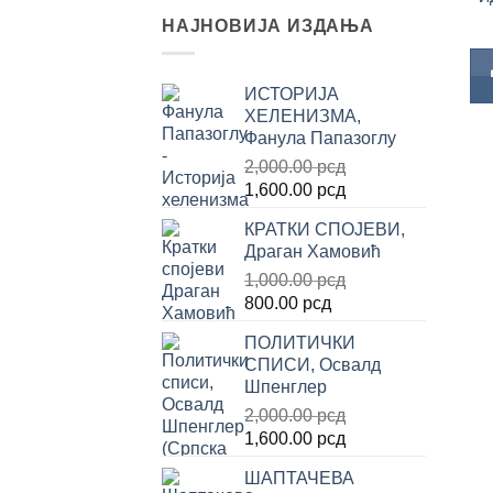
НАЈНОВИЈА ИЗДАЊА
ИСТОРИЈА
ХЕЛЕНИЗМА,
Фанула Папазоглу
2,000.00
рсд
Оригинална
Тренутна
1,600.00
рсд
цена
цена
КРАТКИ СПОЈЕВИ,
је
је:
Драган Хамовић
била:
1,600.00 рсд.
1,000.00
рсд
2,000.00 рсд.
Оригинална
Тренутна
800.00
рсд
цена
цена
ПОЛИТИЧКИ
је
је:
СПИСИ, Освалд
била:
800.00 рсд.
Шпенглер
1,000.00 рсд.
2,000.00
рсд
Оригинална
Тренутна
1,600.00
рсд
цена
цена
ШАПТАЧЕВА
је
је: