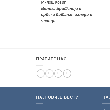
Милош Ковић
Велика
Британија и
српско питање: огледи и
чланци
ПРАТИТЕ НАС
НАЈНОВИЈЕ ВЕСТИ
НА