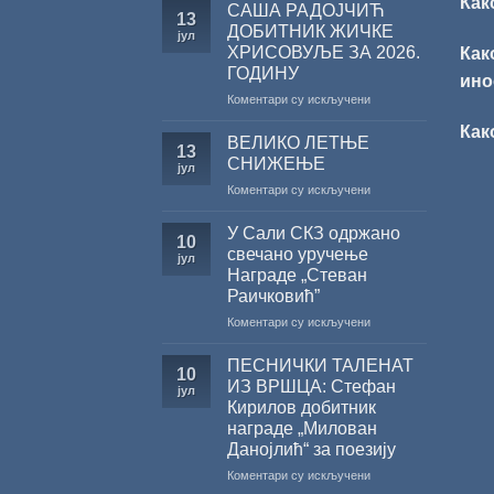
Как
САША РАДОЈЧИЋ
13
ДОБИТНИК ЖИЧКЕ
јул
ХРИСОВУЉЕ ЗА 2026.
Как
ГОДИНУ
ино
на
Коментари су искључени
САША
Как
РАДОЈЧИЋ
ВЕЛИКО ЛЕТЊЕ
13
ДОБИТНИК
СНИЖЕЊЕ
јул
ЖИЧКЕ
на
Коментари су искључени
ХРИСОВУЉЕ
ВЕЛИКО
ЗА
ЛЕТЊЕ
2026.
У Сали СКЗ одржано
10
СНИЖЕЊЕ
ГОДИНУ
свечано уручење
јул
Награде „Стеван
Раичковић”
на
Коментари су искључени
У
Сали
ПЕСНИЧКИ ТАЛЕНАТ
10
СКЗ
ИЗ ВРШЦА: Стефан
јул
одржано
Кирилов добитник
свечано
награде „Милован
уручење
Данојлић“ за поезију
Награде
„Стеван
на
Коментари су искључени
Раичковић”
ПЕСНИЧКИ