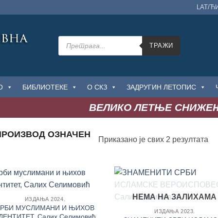
LAT/Ћ
Products
search
ТРАЖИ
О
БИБЛИОТЕКЕ
О СКЗ
ЗАДРУГИН ЛЕТОПИС
ВЕЛИКО ЛЕТЊЕ СНИЖЕЊЕ
РОИЗВОД OЗНАЧЕН
Со
Приказано је свих 2 резултата
по
на
Додај
До
НЕМА НА ЗАЛИХАМА
ИЗДАЊА 2024.
у
РБИ МУСЛИМАНИ И ЊИХОВ
Листу
Ли
ИЗДАЊА 2023.
жеља
ж
ДЕНТИТЕТ, Салих Селимовић