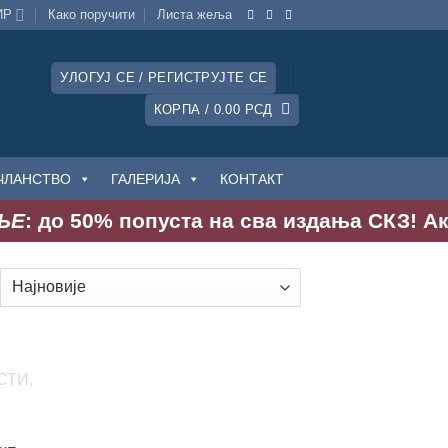
ИР
Како поручити
Листa жеља
УЛОГУЈ СЕ / РЕГИСТРУЈТЕ СЕ
КОРПА /
0.00
РСД
ЧЛАНСТВО
ГАЛЕРИЈА
КОНТАКТ
: до 50% попуста на сва издања СКЗ! Акција
ртирано
јновијем
дај
у
сту
еља