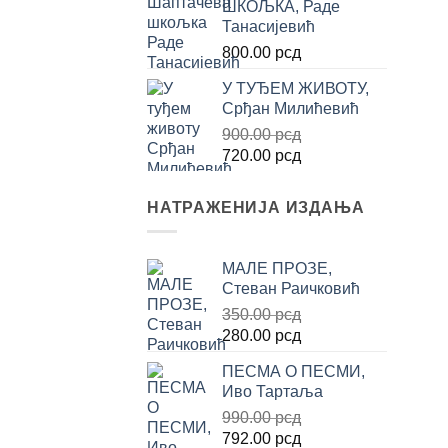
ШКОЉКА, Раде
била:
1,600.00 рсд.
Танасијевић
2,000.00 рсд.
800.00
рсд
У ТУЂЕМ ЖИВОТУ,
Срђан Милићевић
900.00
рсд
Оригинална
Тренутна
720.00
рсд
цена
цена
је
је:
НАТРАЖЕНИЈА ИЗДАЊА
била:
720.00 рсд.
900.00 рсд.
МАЛЕ ПРОЗЕ,
Стеван Раичковић
350.00
рсд
Оригинална
Тренутна
280.00
рсд
цена
цена
ПЕСМА О ПЕСМИ,
је
је:
Иво Тартаља
била:
280.00 рсд.
990.00
рсд
350.00 рсд.
Оригинална
Тренутна
792.00
рсд