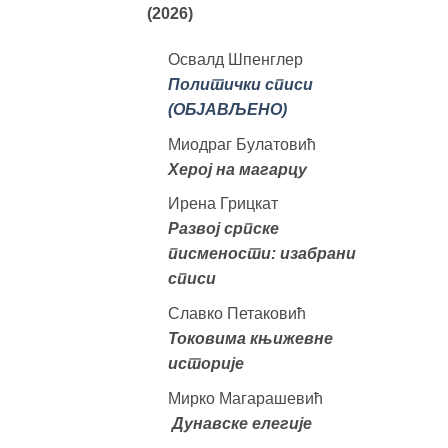
(2026)
Освалд Шпенглер
Политички списи
(ОБЈАВЉЕНО)
Миодраг Булатовић
Херој на магарцу
Ирена Грицкат
Развој српске
писмености: изабрани
списи
Славко Петаковић
Токовима књижевне
историје
Мирко Магарашевић
Дунавске елегије