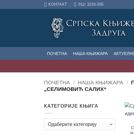
Прескочи
КОНТАКТ
011/ 3230-305
на
садржај
ПОЧЕТНА
НАША КЊИЖАРА
АКТУЕЛН
ПОЧЕТНА
/
НАША КЊИЖАРА
/
П
„СЕЛИМОВИЋ САЛИХ“
КАТЕГОРИЈЕ КЊИГА
С
И