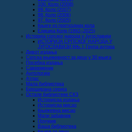
100. Коло (2008)
99. Коло (2007)
98. Коло (2006)
97. Коло (2005)
Књиге из претходних кола
Едиција Коло (1892‒2025)
Историја српског народа у Југославији
ИСТОРИЈА СРПСКОГ НАРОДА У
ЈУГОСЛАВИЈИ КЊ. I, Група аутора
Дивот издања
Српска књижевност за децу у 30 књига
Посебна издања
Савременик
Антологије
Атлас
Мала библиотека
Броширана серија
Остале библиотеке СКЗ
Историјска издања
Историјска мисао
Књижевна мисао
Мали забавник
Поучник
Ваша библиотека
Књиге за децу