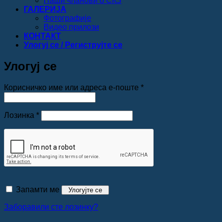
Наши чланови о СКЗ
ГАЛЕРИЈА
Фотографије
Видео прилози
КОНТАКТ
Улогуј се / Региструјте се
Улогуј се
Обавезно
Корисничко име или адреса е-поште
*
Обавезно
Лозинка
*
Запамти ме
Улогујте се
Заборавили сте лозинку?