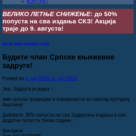
КОНТАКТ
ВЕЛИКО ЛЕТЊЕ СНИЖЕЊЕ
: до 50%
попуста на сва издања СКЗ! Акција
траје до 9. августа!
Вести
,
Наши чланови о СКЗ
Будите члан Српске књижевне
задруге!
Posted on
4. јун 2020.
11. јул 2024.
Јер, Задруга је једна –
име српске традиције и отворености за светску културну
баштину!
Добијате: 30% попуста на сва Задругина издања и све
додатне попусте током године.
Контакти: