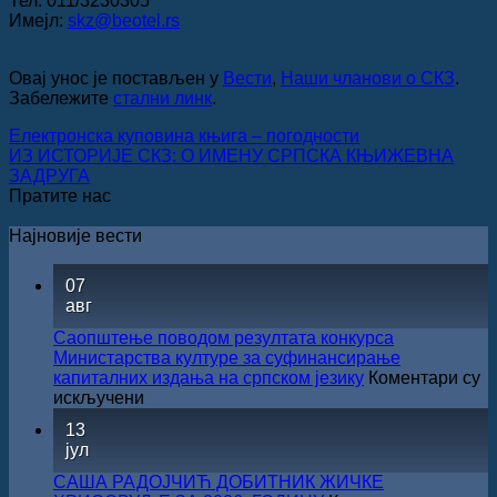
Тел: 011/3230305
Имејл:
skz@beotel.rs
Овај унос је постављен у
Вести
,
Наши чланови о СКЗ
.
Забележите
стални линк
.
Електронска куповина књига – погодности
ИЗ ИСТОРИЈЕ СКЗ: О ИМЕНУ СРПСКА КЊИЖЕВНА
ЗАДРУГА
Пратите нас
Најновије вести
07
авг
Саопштење поводом резултата конкурса
Министарства културе за суфинансирање
капиталних издања на српском језику
Коментари су
на
искључени
Саопштење
13
поводом
јул
резултата
конкурса
САША РАДОЈЧИЋ ДОБИТНИК ЖИЧКЕ
Министарства