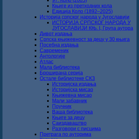
97. Коло (2005)
Књиге из претходних кола
Едиција Коло (1892‒2025)
Историја српског народа у Југославији
ИСТОРИЈА СРПСКОГ НАРОДА У
ЈУГОСЛАВИЈИ КЊ. I, Група аутора
Дивот издања
Српска књижевност за децу у 30 књига
Посебна издања
Савременик
Антологије
Атлас
Мала библиотека
Броширана серија
Остале библиотеке СКЗ
Историјска издања
Историјска мисао
Књижевна мисао
Мали забавник
Поучник
Ваша библиотека
Књиге за децу
Саиздаваштво
Разговори с писцима
Претрага по ауторима