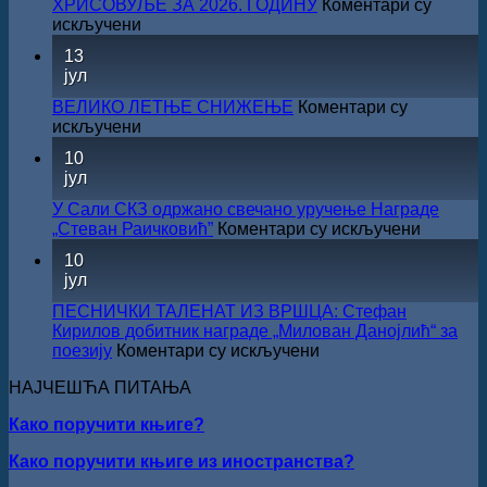
ХРИСОВУЉЕ ЗА 2026. ГОДИНУ
Коментари су
културе
на
искључени
за
САША
13
суфинансирање
РАДОЈЧИЋ
јул
капиталних
ДОБИТНИК
издања
ЖИЧКЕ
ВЕЛИКО ЛЕТЊЕ СНИЖЕЊЕ
Коментари су
на
ХРИСОВУЉЕ
на
искључени
српском
ЗА
ВЕЛИКО
језику
10
2026.
ЛЕТЊЕ
јул
ГОДИНУ
СНИЖЕЊЕ
У Сали СКЗ одржано свечано уручење Награде
на
„Стеван Раичковић”
Коментари су искључени
У
10
Сали
јул
СКЗ
одржан
ПЕСНИЧКИ ТАЛЕНАТ ИЗ ВРШЦА: Стефан
свечано
Кирилов добитник награде „Милован Данојлић“ за
уручењ
на
поезију
Коментари су искључени
Наград
ПЕСНИЧКИ
„Стеван
НАЈЧЕШЋА ПИТАЊА
ТАЛЕНАТ
Раичков
ИЗ
Како поручити књиге?
ВРШЦА:
Стефан
Како поручити књиге из иностранства?
Кирилов
добитник