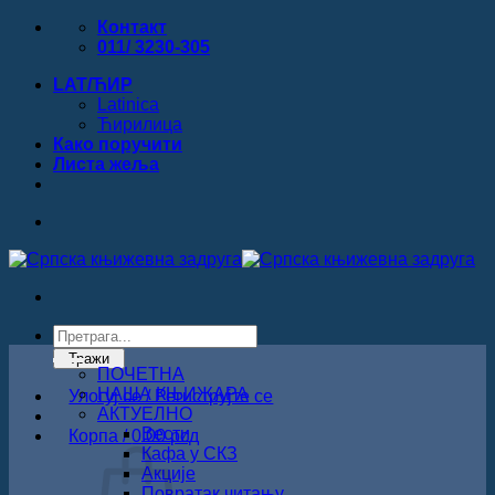
Прескочи
Контакт
на
011/ 3230-305
садржај
LAT/ЋИР
Latinica
Ћирилица
Како поручити
Листa жеља
Products
search
Тражи
ПОЧЕТНА
НАША КЊИЖАРА
Улогуј се / Региструјте се
АКТУЕЛНО
Вести
Корпа /
0.00
рсд
Кафа у СКЗ
Акције
Повратак читању