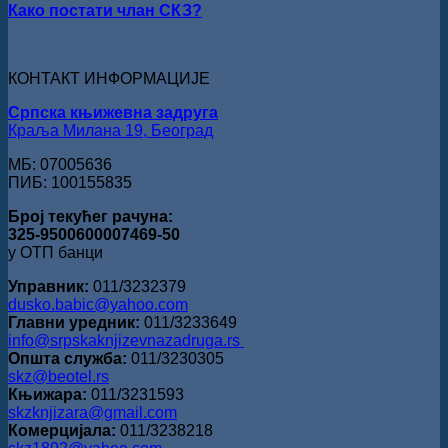
Како постати члан СКЗ?
награде
„Милован
Данојлић“
за
КОНТАКТ ИНФОРМАЦИЈЕ
поезију
Српска књижевна задруга
Краља Милана 19, Београд
МБ: 07005636
ПИБ: 100155835
Број текућег рачуна:
325-9500600007469-50
у ОТП банци
Управник:
011/3232379
dusko.babic@yahoo.com
Главни уредник:
011/3233649
info@srpskaknjizevnazadruga.rs
Општа служба:
011/3230305
skz@beotel.rs
Књижара:
011/3231593
skzknjizara@gmail.com
Комерцијала:
011/3238218