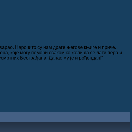
тварао. Нарочито су нам драге његове књиге и приче.
на, које могу помоћи сваком ко жели да се лати пера и
есмртних Београђана. Данас му је и рођендан!”