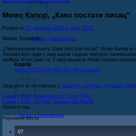
Задругин летопис
,
Читаоци препоручују
Момо Капор, „Како постати писац”
Posted on
28. октобар 2020.
4. март 2025.
Милан Трпковић:
Назад у продавницу
„Препоручујем књигу „Како постати писац”. Момо Капор је 
Лекције које нуди у овој књизи садрже прегршт занимљиво
папира. И не само то. У овој књизи је Момо поново показа
Корпа
КАКО ПОСТАТИ ПИСАЦ, Момо Капор
Овај унос је постављен у
Задругин летопис
,
Читаоци препо
Сајам у СКЗ: „Земљани пут“ Гојко Ђого
Сајам у СКЗ: „Острво“ Бранислав Матић
Пратите нас
Назад у продавницу
Најновије вести
07