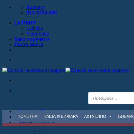
Прескочи
Контакт
на
011/ 3230-305
садржај
LAT/ЋИР
Latinica
Ћирилица
Како поручити
Листa жеља
Products
search
Улогуј се / Региструјте се
ПОЧЕТНА
НАША КЊИЖАРА
АКТУЕЛНО
БИБЛИ
Корпа /
0.00
рсд