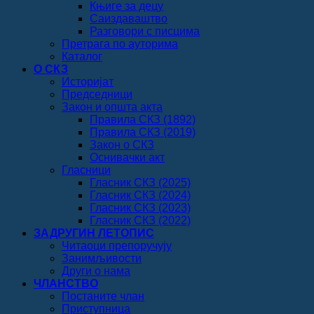
Књиге за децу
Саиздаваштво
Разговори с писцима
Претрага по ауторима
Каталог
О СКЗ
Историјат
Председници
Закон и општа акта
Правила СКЗ (1892)
Правила СКЗ (2019)
Закон о СКЗ
Оснивачки акт
Гласници
Гласник СКЗ (2025)
Гласник СКЗ (2024)
Гласник СКЗ (2023)
Гласник СКЗ (2022)
ЗАДРУГИН ЛЕТОПИС
Читаоци препоручују
Занимљивости
Други о нама
ЧЛАНСТВО
Постаните члан
Приступница