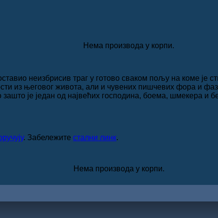
Нема производа у корпи.
оставио неизбрисив траг у готово сваком пољу на коме је с
сти из његовог живота, али и чувених пишчевих фора и фазо
о зашто је један од највећих господина, боема, шмекера и б
ручују
. Забележите
стални линк
.
Нема производа у корпи.