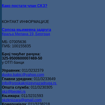
Како постати члан СКЗ?
КОНТАКТ ИНФОРМАЦИЈЕ
Српска књижевна задруга
Краља Милана 19, Београд
МБ: 07005636
ПИБ: 100155835
Број текућег рачуна:
325-9500600007469-50
у ОТП банци
Управник:
011/3232379
dusko.babic@yahoo.com
Главни уредник:
011/3233649
info@srpskaknjizevnazadruga.rs
Општа служба:
011/3230305
skz@beotel.rs
Књижара:
011/3231593
skzknjizara@gmail.com
Комерцијала:
011/3238218