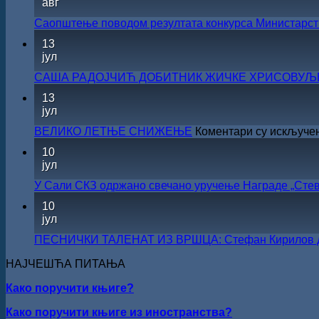
авг
Саопштење поводом резултата конкурса Министарств
13
јул
САША РАДОЈЧИЋ ДОБИТНИК ЖИЧКЕ ХРИСОВУЉЕ 
13
јул
ВЕЛИКО ЛЕТЊЕ СНИЖЕЊЕ
Коментари су искључе
10
јул
У Сали СКЗ одржано свечано уручење Награде „Стев
10
јул
ПЕСНИЧКИ ТАЛЕНАТ ИЗ ВРШЦА: Стефан Кирилов доби
НАЈЧЕШЋА ПИТАЊА
Како поручити књиге?
Како поручити књиге из иностранства?