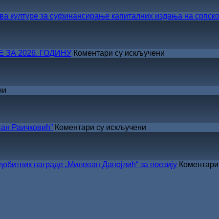
а културе за суфинансирање капиталних издања на српско
на
ЗА 2026. ГОДИНУ
Коментари су искључени
САША
РАДОЈЧИЋ
ДОБИТНИК
ЖИЧКЕ
на
ни
ХРИСОВУЉЕ
ВЕЛИКО
ЗА
ЛЕТЊЕ
2026.
СНИЖЕЊЕ
ГОДИНУ
на
ан Раичковић”
Коментари су искључени
У
Сали
СКЗ
одржано
тник награде „Милован Данојлић“ за поезију
Коментари
свечано
уручење
Награде
„Стеван
Раичковић”