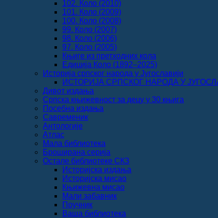
102. Коло (2010)
101. Коло (2009)
100. Коло (2008)
99. Коло (2007)
98. Коло (2006)
97. Коло (2005)
Књиге из претходних кола
Едиција Коло (1892‒2025)
Историја српског народа у Југославији
ИСТОРИЈА СРПСКОГ НАРОДА У ЈУГОСЛАВИ
Дивот издања
Српска књижевност за децу у 30 књига
Посебна издања
Савременик
Антологије
Атлас
Мала библиотека
Броширана серија
Остале библиотеке СКЗ
Историјска издања
Историјска мисао
Књижевна мисао
Мали забавник
Поучник
Ваша библиотека