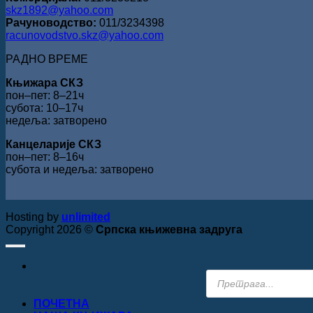
skz1892@yahoo.com
Рачуноводство:
011/3234398
racunovodstvo.skz@yahoo.com
РАДНО ВРЕМЕ
Књижара СКЗ
пон‒пет: 8‒21ч
субота: 10‒17ч
недеља: затворено
Канцеларије СКЗ
пон‒пет: 8‒16ч
субота и недеља: затворено
Hosting by
unlimited
Copyright 2026 ©
Српска књижевна задруга
Products
search
ПОЧЕТНА