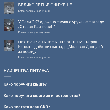
РАДОЈЧИЋ
ВЕЛИКО ЛЕТЊЕ СНИЖЕЊЕ
за
13
ДОБИТНИК
суфинансирање
јул
на
Коментари су искључени
ЖИЧКЕ
капиталних
ВЕЛИКО
ХРИСОВУЉЕ
издања
ЛЕТЊЕ
ЗА
на
У Сали СКЗ одржано свечано уручење Награде
10
СНИЖЕЊЕ
2026.
српском
„Стеван Раичковић”
јул
ГОДИНУ
језику
на
Коментари су искључени
У
Сали
ПЕСНИЧКИ ТАЛЕНАТ ИЗ ВРШЦА: Стефан
10
СКЗ
Кирилов добитник награде „Милован Данојлић“
јул
одржано
за поезију
свечано
на
Коментари су искључени
уручење
ПЕСНИЧКИ
Награде
ТАЛЕНАТ
„Стеван
ИЗ
Раичковић”
НАЈЧЕШЋА ПИТАЊА
ВРШЦА:
Стефан
Кирилов
Како поручити књиге?
добитник
награде
„Милован
Како поручити књиге из иностранства?
Данојлић“
за
Како постати члан СКЗ?
поезију