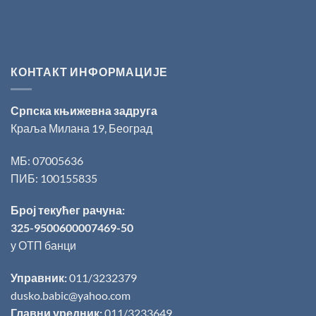
КОНТАКТ ИНФОРМАЦИЈЕ
Српска књижевна задруга
Краља Милана 19, Београд
МБ: 07005636
ПИБ: 100155835
Број текућег рачуна:
325-9500600007469-50
у ОТП банци
Управник:
011/3232379
dusko.babic@yahoo.com
Главни уредник:
011/3233649