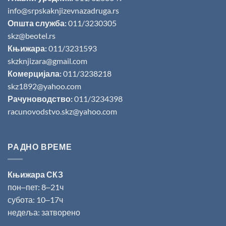
info@srpskaknjizevnazadruga.rs
Општа служба:
011/3230305
skz@beotel.rs
Књижара:
011/3231593
skzknjizara@gmail.com
Комерцијала:
011/3238218
skz1892@yahoo.com
Рачуноводство:
011/3234398
racunovodstvo.skz@yahoo.com
РАДНО ВРЕМЕ
Књижара СКЗ
пон‒пет: 8‒21ч
субота: 10‒17ч
недеља: затворено