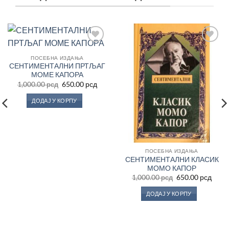
Додај
Додај
у
у
ПОСЕБНА ИЗДАЊА
Листу
Листу
СЕНТИМЕНТАЛНИ ПРТЉАГ
жеља
жеља
МОМЕ КАПОРА
Оригинална
Тренутна
1,000.00
рсд
650.00
рсд
цена
цена
утна
је
је:
ДОДАЈ У КОРПУ
била:
650.00 рсд.
1,000.00 рсд.
0 рсд.
ПОСЕБНА ИЗДАЊА
СЕНТИМЕНТАЛНИ КЛАСИК
МОМО КАПОР
Оригинална
Трен
1,000.00
рсд
650.00
рсд
цена
цена
је
је:
ДОДАЈ У КОРПУ
била:
650.0
1,000.00 рсд.