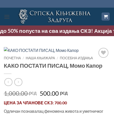
Прескочи
на
садржај
 до 50% попуста на сва издања СКЗ! Акција тр
ПОЧЕТНА
/
НАША КЊИЖАРА
/
ПОСЕБНА ИЗДАЊА
Додај
КАКО ПОСТАТИ ПИСАЦ, Момо Капор
у
Листу
жеља
Оригинална
Тренутна
1,000.00
500.00
рсд
рсд
цена
цена
ЦЕНА ЗА
ЧЛАНОВЕ СКЗ
: 700.00
је
је:
била:
500.00 рсд.
Одличан познавалац феномена живота и уметничког