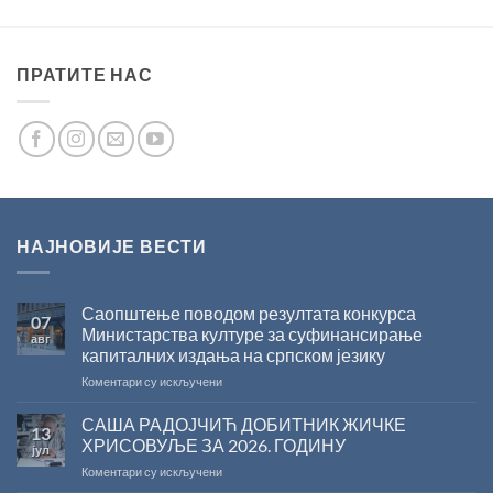
ПРАТИТЕ НАС
НАЈНОВИЈЕ ВЕСТИ
Саопштење поводом резултата конкурса
07
Министарства културе за суфинансирање
авг
капиталних издања на српском језику
на
Коментари су искључени
Саопштење
поводом
САША РАДОЈЧИЋ ДОБИТНИК ЖИЧКЕ
13
резултата
ХРИСОВУЉЕ ЗА 2026. ГОДИНУ
јул
конкурса
на
Коментари су искључени
Министарства
САША
културе