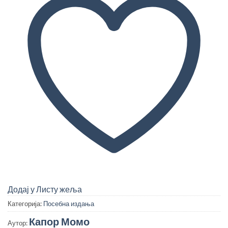
Додај у Листу жеља
Категорија:
Посебна издања
Капор Момо
Аутор: