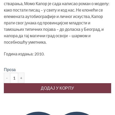
1,000.00 рсд.
стварања, Момо Капор је сада написао роман о моделу:
како постати писац – у свету и код нас. Не клонећи се
елемената аутобиографије и личног искуства, Капор
прати свог јунака од провинцијске младости и
тамошњих типичних појава – до доласка у Београд, и
напора да тај магични град освоји – шармом и
посебношћу уметника.
Година издања: 2010.
Проза
КАКО ПОСТАТИ ПИСАЦ, Момо Капор количина
ДОДАЈ У КОРПУ