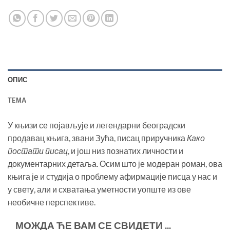
ОПИС
TEМА
У књизи се појављује и легендарни београдски
продавац књига, звани Зућа, писац приручника
Како
постати писац
, и још низ познатих личности и
документарних детаља. Осим што је модеран роман, ова
књига је и студија о проблему афирмације писца у нас и
у свету, али и схватања уметности уопште из ове
необичне перспективе.
МОЖДА ЋЕ ВАМ СЕ СВИДЕТИ ...