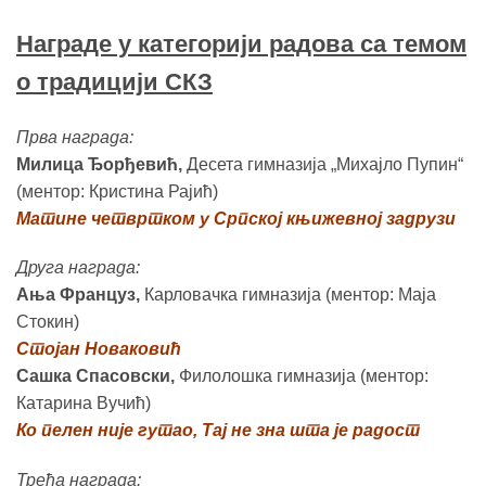
Награде у категорији радова са темом
о традицији СКЗ
Прва награда:
Милица Ђорђевић,
Десета гимназија „Михајло Пупин“
(ментор: Кристина Рајић)
Матине четвртком у Српској књижевној задрузи
Друга награда:
Ања Француз,
Карловачка гимназија (ментор: Маја
Стокин)
Стојан Новаковић
Сашка Спасовски,
Филолошка гимназија (ментор:
Катарина Вучић)
Ко пелен није гутао, Тај не зна шта је радост
Трећа награда: