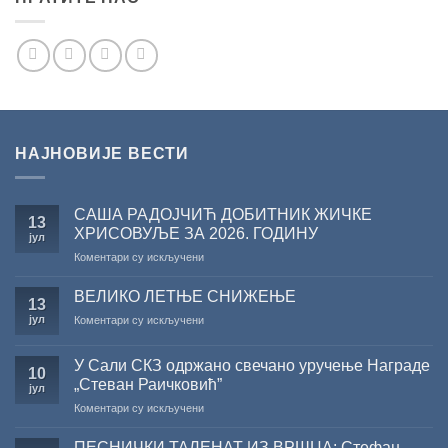
НАЈНОВИЈЕ ВЕСТИ
САША РАДОЈЧИЋ ДОБИТНИК ЖИЧКЕ
13
ХРИСОВУЉЕ ЗА 2026. ГОДИНУ
јул
на
Коментари су искључени
САША
РАДОЈЧИЋ
ВЕЛИКО ЛЕТЊЕ СНИЖЕЊЕ
13
ДОБИТНИК
јул
на
Коментари су искључени
ЖИЧКЕ
ВЕЛИКО
ХРИСОВУЉЕ
ЛЕТЊЕ
ЗА
У Сали СКЗ одржано свечано уручење Награде
СНИЖЕЊЕ
10
2026.
„Стеван Раичковић”
јул
ГОДИНУ
на
Коментари су искључени
У
Сали
ПЕСНИЧКИ ТАЛЕНАТ ИЗ ВРШЦА: Стефан