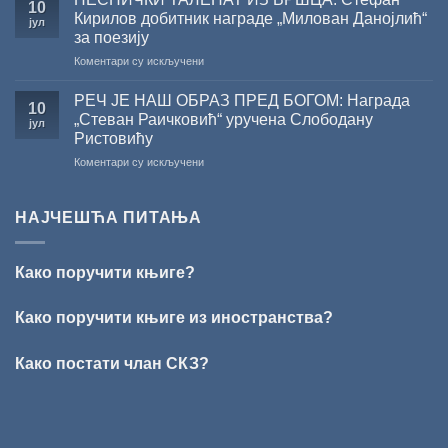
10
СКЗ
Кирилов добитник награде „Милован Данојлић“
јул
одржано
за поезију
свечано
на
Коментари су искључени
уручење
ПЕСНИЧКИ
Награде
ТАЛЕНАТ
„Стеван
РЕЧ ЈЕ НАШ ОБРАЗ ПРЕД БОГОМ: Награда
10
ИЗ
Раичковић”
„Стеван Раичковић“ уручена Слободану
јул
ВРШЦА:
Ристовићу
Стефан
на
Коментари су искључени
Кирилов
РЕЧ
добитник
ЈЕ
награде
НАШ
„Милован
НАЈЧЕШЋА ПИТАЊА
ОБРАЗ
Данојлић“
ПРЕД
за
БОГОМ:
поезију
Како поручити књиге?
Награда
„Стеван
Раичковић“
Како поручити књиге из иностранства?
уручена
Слободану
Како постати члан СКЗ?
Ристовићу