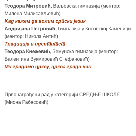
Теодора Митровић,
Ваљевска гимназија (ментор:
Милена Милисављевић)
Kад кажем да волим српски језик
Андријана Петровић,
Гимназија у Косовској Каменици
(ментор: Никола Антић)
Традиција и идентитет
Теодора Кнежевић,
Земунска гимназија (ментор:
Валентина Вукмировић Стефановић)
Ми градимо цркву, црква гради нас
Првонаграђени рад у категорији СРЕДЊЕ ШКОЛЕ
(Миона Рабасовић)