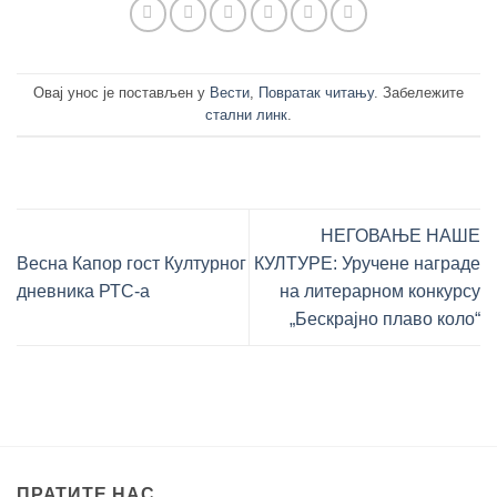
Овај унос је постављен у
Вести
,
Повратак читању
. Забележите
стални линк
.
НЕГОВАЊЕ НАШЕ
Весна Капор гост Културног
КУЛТУРЕ: Уручене награде
дневника РТС-а
на литерарном конкурсу
„Бескрајно плаво коло“
ПРАТИТЕ НАС