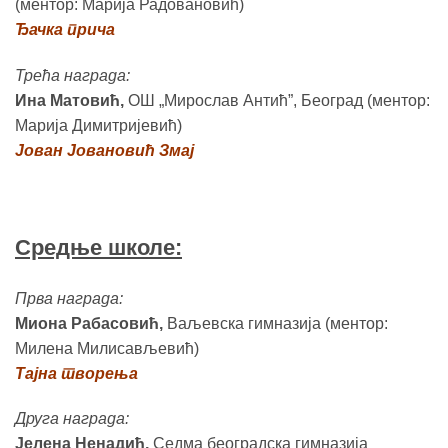
(ментор: Марија Радовановић)
Ђачка прича
Трећа награда:
Ина Матовић,
ОШ „Мирослав Антић”, Београд (ментор:
Марија Димитријевић)
Јован Јовановић Змај
Средње школе:
Прва награда:
Миона Рабасовић,
Ваљевска гимназија (ментор:
Милена Милисављевић)
Тајна творења
Друга награда:
Јелена Ненадић,
Седма београдска гимназија