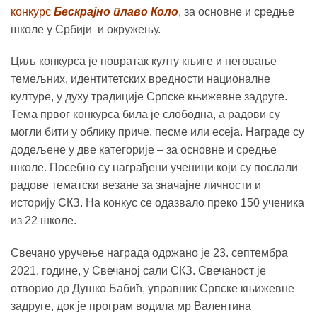
конкурс
Бескрајно плаво Коло
, за основне и средње
школе у Србији и окружењу.
Циљ конкурса је повратак култу књиге и неговање
темељних, идентитетских вредности националне
културе, у духу традиције Српске књижевне задруге.
Тема првог конкурса била је слободна, а радови су
могли бити у облику приче, песме или есеја. Награде су
додељене у две категорије – за основне и средње
школе. Посебно су награђени ученици који су послали
радове тематски везане за значајне личности и
историју СКЗ. На конкус се одазвало преко 150 ученика
из 22 школе.
Свечано уручење награда одржано је 23. септембра
2021. године, у Свечаној сали СКЗ. Свечаност је
отворио др Душко Бабић, управник Српске књижевне
задруге, док је програм водила мр Валентина