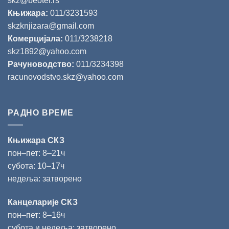
skz@beotel.rs
Књижара:
011/3231593
skzknjizara@gmail.com
Комерцијала:
011/3238218
skz1892@yahoo.com
Рачуноводство:
011/3234398
racunovodstvo.skz@yahoo.com
РАДНО ВРЕМЕ
Књижара СКЗ
пон‒пет: 8‒21ч
субота: 10‒17ч
недеља: затворено
Канцеларије СКЗ
пон‒пет: 8‒16ч
субота и недеља: затворено