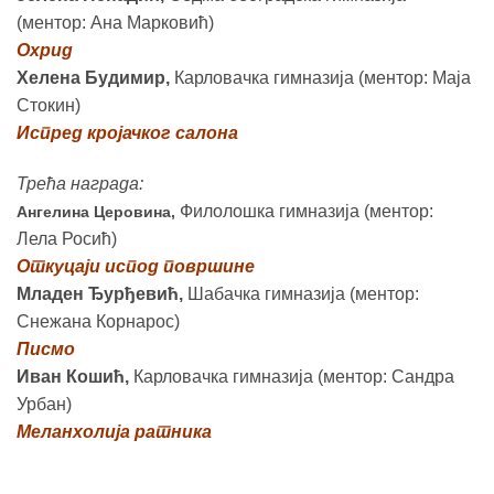
(ментор: Ана Марковић)
Охрид
Хелена Будимир,
Карловачка гимназија (ментор: Маја
Стокин)
Испред кројачког салона
Трећа награда:
Филолошка гимназија (ментор:
Ангелина Церовина,
Лела Росић)
Откуцаји испод површине
Младен Ђурђевић,
Шабачка гимназија (ментор:
Снежана Корнарос)
Писмо
Иван Кошић,
Карловачка гимназија (ментор: Сандра
Урбан)
Меланхолија ратника