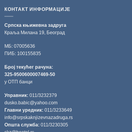
КОНТАКТ ИНФОРМАЦИЈЕ
Српска књижевна задруга
Краља Милана 19, Београд
МБ: 07005636
ПИБ: 100155835
Број текућег рачуна:
325-9500600007469-50
у ОТП банци
Управник:
011/3232379
dusko.babic@yahoo.com
Главни уредник:
011/3233649
info@srpskaknjizevnazadruga.rs
Општа служба:
011/3230305