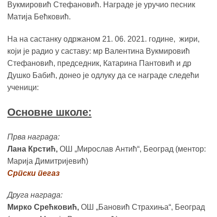
Вукмировић Стефановић. Награде је уручио песник
Матија Бећковић.
На на састанку одржаном 21. 06. 2021. године, жири,
који је радио у саставу: мр Валентина Вукмировић
Стефановић, председник, Катарина Пантовић и др
Душко Бабић, донео је одлуку да се награде следећи
ученици:
Основне школе:
Прва награда:
Лaна Крстић,
ОШ „Мирослав Антић“, Београд (ментор:
Марија Димитријевић)
Српски пегаз
Друга награда:
Мирко Срећковић,
ОШ „Бановић Страхиња“, Београд