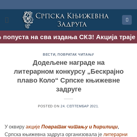
Прескочи
на
садржај
попуста на сва издања СКЗ! Акција траје до
ВЕСТИ
,
ПОВРАТАК ЧИТАЊУ
Додељене награде на
литерарном конкурсу „Бескрајно
плаво Коло“ Српске књижевне
задруге
POSTED ON
24. СЕПТЕМБАР 2021.
У оквиру
акције
Повратак читању и ћирилици
,
Српска књижевна задруга организовала је
литерарни