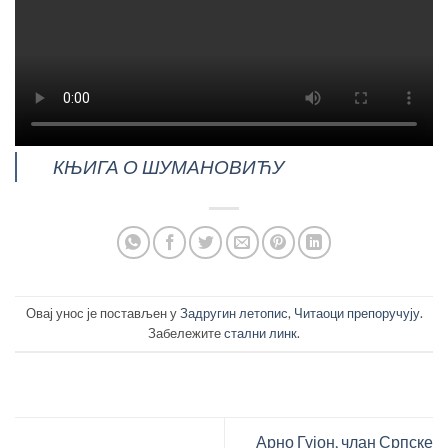
КЊИГА О ШУМАНОВИЋУ
Овај унос је постављен у
Задругин летопис
,
Читаоци препоручују
.
Забележите
стални линк
.
Арно Гујон, члан Српске