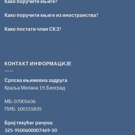
Како поручити књиге?
добитник
награде
„Милован
Како поручити књиге из иностранства?
Данојлић“
за
Како постати члан СКЗ?
поезију
КОНТАКТ ИНФОРМАЦИЈЕ
Српска књижевна задруга
Краља Милана 19, Београд
МБ: 07005636
ПИБ: 100155835
Број текућег рачуна:
325-9500600007469-50