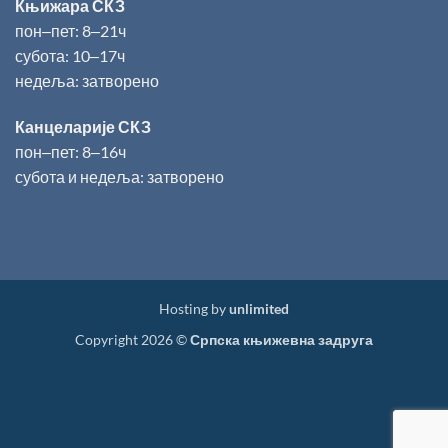
Књижара СКЗ
пон‒пет: 8‒21ч
субота: 10‒17ч
недеља: затворено
Канцеларије СКЗ
пон‒пет: 8‒16ч
субота и недеља: затворено
Hosting by
unlimited
Copyright 2026 ©
Српска књижевна задруга