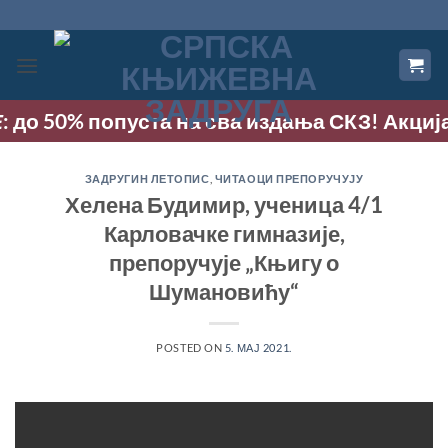
Прескочи
на
садржај
 до 50% попуста на сва издања СКЗ! Акција тр
ЗАДРУГИН ЛЕТОПИС
,
ЧИТАОЦИ ПРЕПОРУЧУЈУ
Хелена Будимир, ученица 4/1
Карловачке гимназије,
препоручује „Књигу о
Шумановићу“
POSTED ON
5. МАЈ 2021.