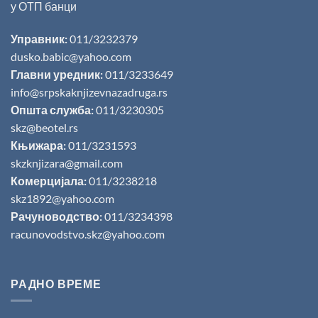
у ОТП банци
Управник:
011/3232379
dusko.babic@yahoo.com
Главни уредник:
011/3233649
info@srpskaknjizevnazadruga.rs
Општа служба:
011/3230305
skz@beotel.rs
Књижара:
011/3231593
skzknjizara@gmail.com
Комерцијала:
011/3238218
skz1892@yahoo.com
Рачуноводство:
011/3234398
racunovodstvo.skz@yahoo.com
РАДНО ВРЕМЕ