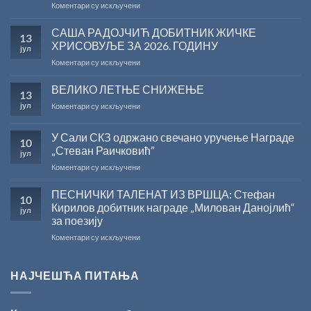
на
Коментари су искључени
Саопштење
поводом
САША РАДОЈЧИЋ ДОБИТНИК ЖИЧКЕ
13
резултата
ХРИСОВУЉЕ ЗА 2026. ГОДИНУ
јул
конкурса
на
Коментари су искључени
Министарства
САША
културе
РАДОЈЧИЋ
ВЕЛИКО ЛЕТЊЕ СНИЖЕЊЕ
за
13
ДОБИТНИК
суфинансирање
јул
на
Коментари су искључени
ЖИЧКЕ
капиталних
ВЕЛИКО
ХРИСОВУЉЕ
издања
ЛЕТЊЕ
ЗА
на
У Сали СКЗ одржано свечано уручење Награде
10
СНИЖЕЊЕ
2026.
српском
„Стеван Раичковић”
јул
ГОДИНУ
језику
на
Коментари су искључени
У
Сали
ПЕСНИЧКИ ТАЛЕНАТ ИЗ ВРШЦА: Стефан
10
СКЗ
Кирилов добитник награде „Милован Данојлић“
јул
одржано
за поезију
свечано
на
Коментари су искључени
уручење
ПЕСНИЧКИ
Награде
ТАЛЕНАТ
„Стеван
ИЗ
Раичковић”
НАЈЧЕШЋА ПИТАЊА
ВРШЦА:
Стефан
Кирилов