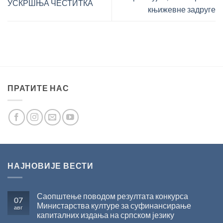
УСКРШЊА ЧЕСТИТКА
књижевне задруге
ПРАТИТЕ НАС
НАЈНОВИЈЕ ВЕСТИ
Саопштење поводом резултата конкурса
07
Министарства културе за суфинансирање
авг
капиталних издања на српском језику