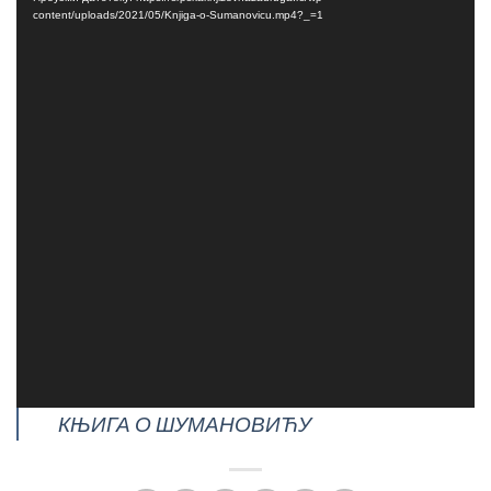
записа
content/uploads/2021/05/Knjiga-o-Sumanovicu.mp4?_=1
КЊИГА О ШУМАНОВИЋУ