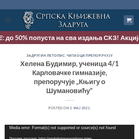
Прескочи
на
садржај
до 50% попуста на сва издања СКЗ! Акција тр
ЗАДРУГИН ЛЕТОПИС
,
ЧИТАОЦИ ПРЕПОРУЧУЈУ
Хелена Будимир, ученица 4/1
Карловачке гимназије,
препоручује „Књигу о
Шумановићу“
POSTED ON
5. МАЈ 2021.
Прегледач
Media error: Format(s) not supported or source(s) not found
видео
Преузми датотеку: https://srpskaknjizevnazadruga.rs/wp-