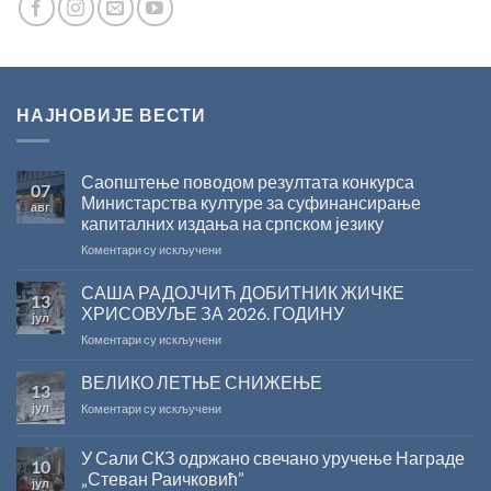
НАЈНОВИЈЕ ВЕСТИ
Саопштење поводом резултата конкурса
07
Министарства културе за суфинансирање
авг
капиталних издања на српском језику
на
Коментари су искључени
Саопштење
поводом
САША РАДОЈЧИЋ ДОБИТНИК ЖИЧКЕ
13
резултата
ХРИСОВУЉЕ ЗА 2026. ГОДИНУ
јул
конкурса
на
Коментари су искључени
Министарства
САША
културе
РАДОЈЧИЋ
ВЕЛИКО ЛЕТЊЕ СНИЖЕЊЕ
за
13
ДОБИТНИК
суфинансирање
јул
на
Коментари су искључени
ЖИЧКЕ
капиталних
ВЕЛИКО
ХРИСОВУЉЕ
издања
ЛЕТЊЕ
ЗА
на
У Сали СКЗ одржано свечано уручење Награде
10
СНИЖЕЊЕ
2026.
српском
„Стеван Раичковић”
јул
ГОДИНУ
језику