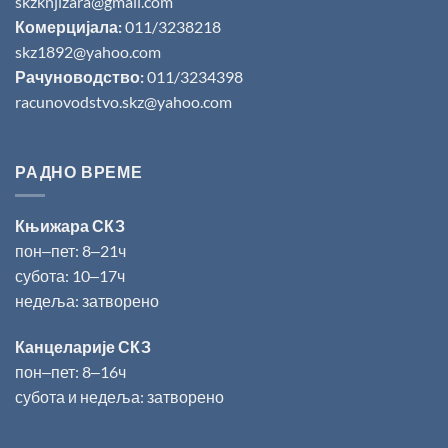
skzknjizara@gmail.com
Комерцијала:
011/3238218
skz1892@yahoo.com
Рачуноводство:
011/3234398
racunovodstvo.skz@yahoo.com
РАДНО ВРЕМЕ
Књижара СКЗ
пон‒пет: 8‒21ч
субота: 10‒17ч
недеља: затворено
Канцеларије СКЗ
пон‒пет: 8‒16ч
субота и недеља: затворено