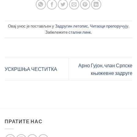
Овај унос је постављен у
Задругин летопис
,
Читаоци препоручују
.
Забележите
стални линк
.
Арно Гујон, члан Српске
УСКРШЊА ЧЕСТИТКА
књижевне задруге
ПРАТИТЕ НАС