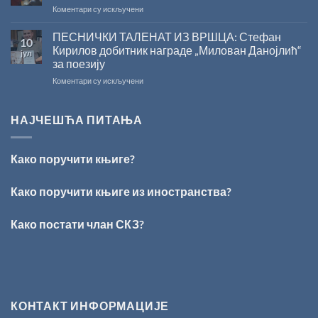
на
Коментари су искључени
У
Сали
ПЕСНИЧКИ ТАЛЕНАТ ИЗ ВРШЦА: Стефан
10
СКЗ
Кирилов добитник награде „Милован Данојлић“
јул
одржано
за поезију
свечано
на
Коментари су искључени
уручење
ПЕСНИЧКИ
Награде
ТАЛЕНАТ
„Стеван
ИЗ
Раичковић”
НАЈЧЕШЋА ПИТАЊА
ВРШЦА:
Стефан
Кирилов
Како поручити књиге?
добитник
награде
„Милован
Како поручити књиге из иностранства?
Данојлић“
за
Како постати члан СКЗ?
поезију
КОНТАКТ ИНФОРМАЦИЈЕ