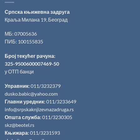
Српска књижевна задруга
Краља Милана 19, Београд
МБ: 07005636
ПИБ: 100155835
Број текућег рачуна:
325-9500600007469-50
у ОТП банци
Управник:
011/3232379
dusko.babic@yahoo.com
Главни уредник:
011/3233649
info@srpskaknjizevnazadruga.rs
Општа служба:
011/3230305
skz@beotel.rs
Књижара:
011/3231593