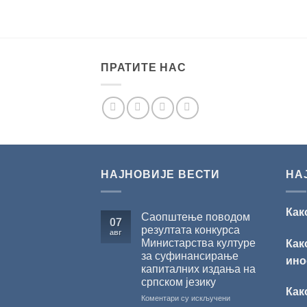
ПРАТИТЕ НАС
НАЈНОВИЈЕ ВЕСТИ
НА
Как
Саопштење поводом
07
резултата конкурса
авг
Министарства културе
Как
за суфинансирање
ино
капиталних издања на
српском језику
Как
на
Коментари су искључени