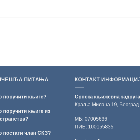
ЈЧЕШЋА ПИТАЊА
КОНТАКТ ИНФОРМАЦИ
о поручити књиге?
Српска књижевна задруг
Краља Милана 19, Београд
о поручити књиге из
странства?
МБ: 07005636
ПИБ: 100155835
о постати члан СКЗ?