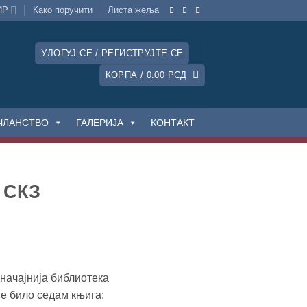
ИР
Како поручити
Листa жеља
УЛОГУЈ СЕ / РЕГИСТРУЈТЕ СЕ
КОРПА /
0.00
РСД
ЧЛАНСТВО
ГАЛЕРИЈА
КОНТАКТ
 СКЗ
начајнија библиотека
је било седам књига: