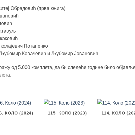
итеј Обрадовић (прва књига)
овановић
повић
Матавуљ
рифковић
иколајевич Потапенко
” Љубомир Ковачевић и Љубомир Јовановић
ражу од 5.000 комплета, да би следеће године било објављ
лета.
6. КОЛО (2024)
115. КОЛО (2023)
114. КОЛО (20