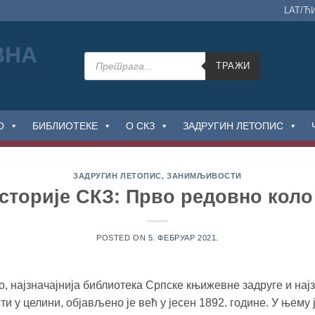
LAT/Ћ
Products
search
ТРАЖИ
О
БИБЛИОТЕКЕ
О СКЗ
ЗАДРУГИН ЛЕТОПИС
ЗАДРУГИН ЛЕТОПИС
,
ЗАНИМЉИВОСТИ
историје СКЗ: Прво редовно коло
POSTED ON
5. ФЕБРУАР 2021.
 најзначајнија библиотека Српске књижевне задруге и најз
и у целини, објављено је већ у јесен 1892. године. У њему 