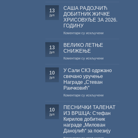
Саопштење
поводом
САША РАДОЈЧИЋ
13
резултата
ДОБИТНИК ЖИЧКЕ
јул
конкурса
ХРИСОВУЉЕ ЗА 2026.
Министарства
ГОДИНУ
културе
за
на
Коментари су искључени
суфинансирање
САША
капиталних
РАДОЈЧИЋ
ВЕЛИКО ЛЕТЊЕ
13
издања
ДОБИТНИК
СНИЖЕЊЕ
јул
на
ЖИЧКЕ
на
Коментари су искључени
српском
ХРИСОВУЉЕ
ВЕЛИКО
језику
ЗА
ЛЕТЊЕ
2026.
У Сали СКЗ одржано
10
СНИЖЕЊЕ
ГОДИНУ
свечано уручење
јул
Награде „Стеван
Раичковић”
на
Коментари су искључени
У
Сали
ПЕСНИЧКИ ТАЛЕНАТ
10
СКЗ
ИЗ ВРШЦА: Стефан
јул
одржано
Кирилов добитник
свечано
награде „Милован
уручење
Данојлић“ за поезију
Награде
„Стеван
на
Коментари су искључени