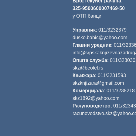
Број текућег рачуна:
325-9500600007469-50
у ОТП банци
Управник:
011/3232379
dusko.babic@yahoo.com
Главни уредник:
011/3233
info@srpskaknjizevnazadrug
Општа служба:
011/323030
skz@beotel.rs
Књижара:
011/3231593
skzknjizara@gmail.com
Комерцијала:
011/3238218
skz1892@yahoo.com
Рачуноводство:
011/3234
racunovodstvo.skz@yahoo.