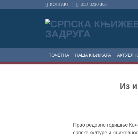
Прескочи
КОНТАКТ
011/ 3230-305
на
садржај
ПОЧЕТНА
НАША КЊИЖАРА
АКТУЕЛН
Из 
Прво редовно годишње Коло,
српске културе и књижевност