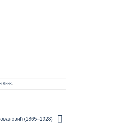
112. КОЛО (2020)
111
и линк
.
овановић (1865–1928)