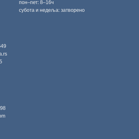
пон‒пет: 8‒16ч
субота и недеља: затворено
649
a.rs
5
398
com