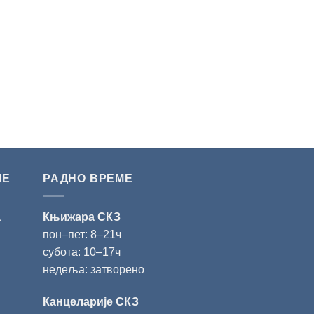
ЈЕ
РАДНО ВРЕМЕ
а
Књижара СКЗ
пон‒пет: 8‒21ч
субота: 10‒17ч
недеља: затворено
Канцеларије СКЗ