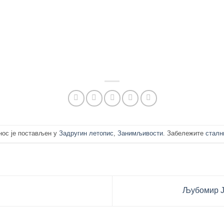
нос је постављен у
Задругин летопис
,
Занимљивости
. Забележите
сталн
Љубомир Ј