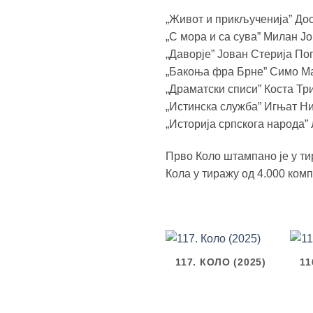
„Живот и прикљученија” Дос
„С мора и са сува” Милан Ј
„Даворје” Јован Стерија По
„Бакоња фра Брне” Симо 
„Драматски списи” Коста Т
„Истинска служба” Игњат Н
„Историја српскога народа
Прво Коло штампано је у ти
Кола у тиражу од 4.000 комп
117. КОЛО (2025)
11