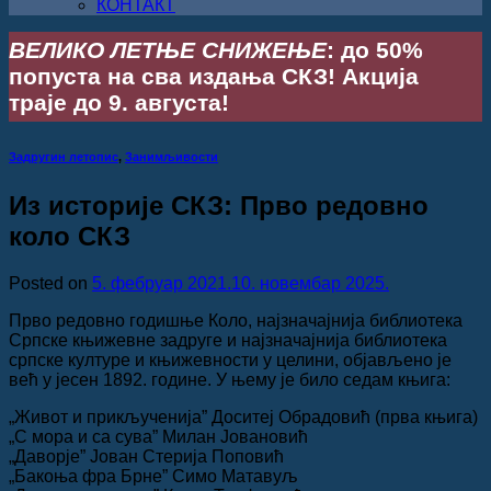
КОНТАКТ
ВЕЛИКО ЛЕТЊЕ СНИЖЕЊЕ
: до 50%
попуста на сва издања СКЗ! Акција
траје до 9. августа!
Задругин летопис
,
Занимљивости
Из историје СКЗ: Прво редовно
коло СКЗ
Posted on
5. фебруар 2021.
10. новембар 2025.
Прво редовно годишње Коло, најзначајнија библиотека
Српске књижевне задруге и најзначајнија библиотека
српске културе и књижевности у целини, објављено је
већ у јесен 1892. године. У њему је било седам књига:
„Живот и прикљученија” Доситеј Обрадовић (прва књига)
„С мора и са сува” Милан Јовановић
„Даворје” Јован Стерија Поповић
„Бакоња фра Брне” Симо Матавуљ