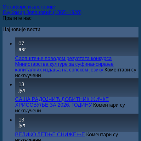
Метафоре и алегорије
Љубомир Јовановић (1865–1928)
Пратите нас
Најновије вести
07
авг
Саопштење поводом резултата конкурса
Министарства културе за суфинансирање
капиталних издања на српском језику
Коментари су
на
искључени
Саопштење
13
поводом
јул
резултата
конкурса
САША РАДОЈЧИЋ ДОБИТНИК ЖИЧКЕ
Министарства
ХРИСОВУЉЕ ЗА 2026. ГОДИНУ
Коментари су
културе
на
искључени
за
САША
13
суфинансирање
РАДОЈЧИЋ
јул
капиталних
ДОБИТНИК
издања
ЖИЧКЕ
ВЕЛИКО ЛЕТЊЕ СНИЖЕЊЕ
Коментари су
на
ХРИСОВУЉЕ
на
искључени