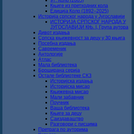
97. Коло (2005)
Књиге из претходних кола
Едиција Коло (1892‒2025)
Историја српског народа у Југославији
ИСТОРИЈА СРПСКОГ НАРОДА У
ЈУГОСЛАВИЈИ КЊ. I, Група аутора
Дивот издања
Српска књижевност за децу у 30 књига
Посебна издања
Савременик
Антологије
Атлас
Мала библиотека
Броширана серија
Остале библиотеке СКЗ
Историјска издања
Историјска мисао
Књижевна мисао
Мали забавник
Поучник
Ваша библиотека
Књиге за децу
Саиздаваштво
Разговори с писцима
Претрага по ауторима