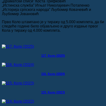
„Драматски списи” Коста Трифковић
„Истинска служба” Игњат Николајевич Потапенко
„Историја српскога народа” Љубомир Ковачевић и
Љубомир Јовановић
Прво Коло штампано је у тиражу од 5.000 комплета, да би
следеће године било објављено и друго издање првог
Кола у тиражу од 4.000 комплета.
117. Коло (2025)
116. Коло (2024)
115. Коло (2023)