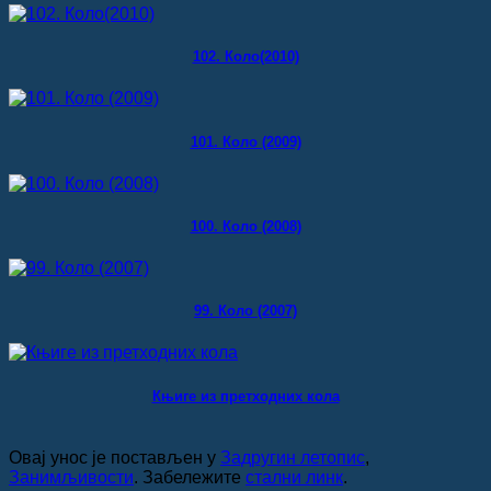
102. Коло(2010)
101. Коло (2009)
100. Коло (2008)
99. Коло (2007)
Књиге из претходних кола
Овај унос је постављен у
Задругин летопис
,
Занимљивости
. Забележите
стални линк
.