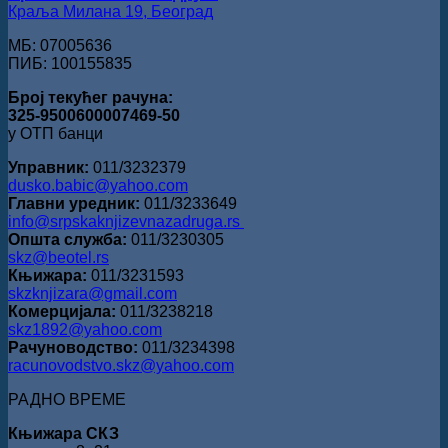
Краља Милана 19, Београд
МБ: 07005636
ПИБ: 100155835
Број текућег рачуна:
325-9500600007469-50
у ОТП банци
Управник:
011/3232379
dusko.babic@yahoo.com
Главни уредник:
011/3233649
info@srpskaknjizevnazadruga.rs
Општа служба:
011/3230305
skz@beotel.rs
Књижара:
011/3231593
skzknjizara@gmail.com
Комерцијала:
011/3238218
skz1892@yahoo.com
Рачуноводство:
011/3234398
racunovodstvo.skz@yahoo.com
РАДНО ВРЕМЕ
Књижара СКЗ