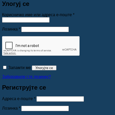
Улогуј се
Обавезно
Корисничко име или адреса е-поште
*
Обавезно
Лозинка
*
Запамти ме
Улогујте се
Заборавили сте лозинку?
Региструјте се
Обавезно
Адреса е-поште
*
Обавезно
Лозинка
*