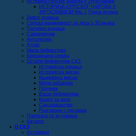
Историја српског народа у Југославији
ИСТОРИЈА СРПСКОГ НАРОДА У
ЈУГОСЛАВИЈИ КЊ. I, Група аутора
Дивот издања
Српска књижевност за децу у 30 књига
Посебна издања
Савременик
Антологије
Атлас
Мала библиотека
Броширана серија
Остале библиотеке СКЗ
Историјска издања
Историјска мисао
Књижевна мисао
Мали забавник
Поучник
Ваша библиотека
Књиге за децу
Саиздаваштво
Разговори с писцима
Претрага по ауторима
Каталог
О СКЗ
Историјат