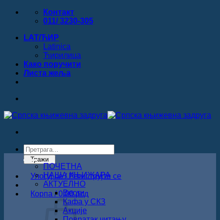
Прескочи
Контакт
на
011/ 3230-305
садржај
LAT/ЋИР
Latinica
Ћирилица
Како поручити
Листa жеља
Products
search
Тражи
ПОЧЕТНА
НАША КЊИЖАРА
Улогуј се / Региструјте се
АКТУЕЛНО
Вести
Корпа /
0.00
рсд
Кафа у СКЗ
Акције
Повратак читању