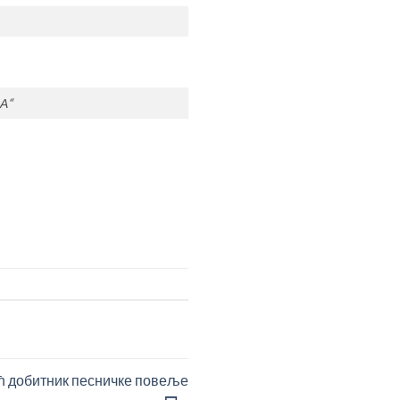
А“
ћ добитник песничке повеље