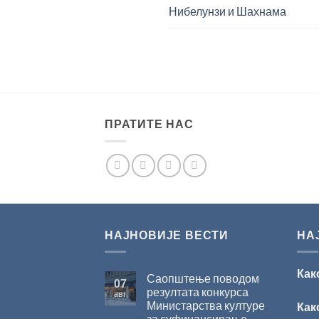
Нибелунзи и Шахнама
ПРАТИТЕ НАС
НАЈНОВИЈЕ ВЕСТИ
НА
Как
Саопштење поводом
07
резултата конкурса
авг
Министарства културе
Как
за суфинансирање