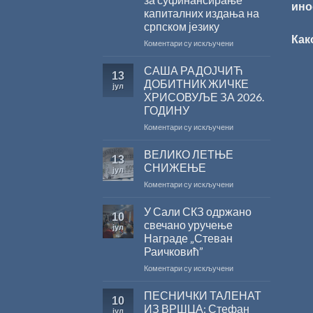
ино
капиталних издања на
српском језику
Как
на
Коментари су искључени
Саопштење
поводом
САША РАДОЈЧИЋ
13
резултата
ДОБИТНИК ЖИЧКЕ
јул
конкурса
ХРИСОВУЉЕ ЗА 2026.
Министарства
ГОДИНУ
културе
за
на
Коментари су искључени
суфинансирање
САША
капиталних
РАДОЈЧИЋ
ВЕЛИКО ЛЕТЊЕ
13
издања
ДОБИТНИК
СНИЖЕЊЕ
јул
на
ЖИЧКЕ
на
Коментари су искључени
српском
ХРИСОВУЉЕ
ВЕЛИКО
језику
ЗА
ЛЕТЊЕ
У Сали СКЗ одржано
2026.
10
СНИЖЕЊЕ
ГОДИНУ
свечано уручење
јул
Награде „Стеван
Раичковић”
на
Коментари су искључени
У
Сали
ПЕСНИЧКИ ТАЛЕНАТ
10
СКЗ
ИЗ ВРШЦА: Стефан
јул