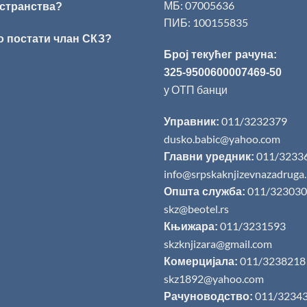
МБ: 07005636
странства?
ПИБ: 100155835
о постати члан СКЗ?
Број текућег рачуна:
325-9500600007469-50
у ОТП банци
011/3232379
Управник:
dusko.babic@yahoo.com
011/3233
Главни уредник:
info@srpskaknjizevnazadruga
011/323030
Општа служба:
skz@beotel.rs
011/3231593
Књижара:
skzknjizara@gmail.com
011/3238218
Комерцијала:
skz1892@yahoo.com
011/3234
Рачуноводство: