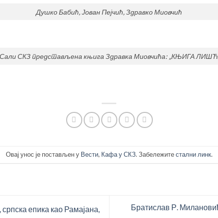
Душко Бабић, Јован Пејчић, Здравко Миовчић
 Сали СКЗ представљена књига Здравка Миовчића: „КЊИГА ЛИШЋ
Овај унос је постављен у
Вести
,
Кафа у СКЗ
. Забележите
стални линк
.
Братислав Р. Миланови
, српска епика као Рамајана,