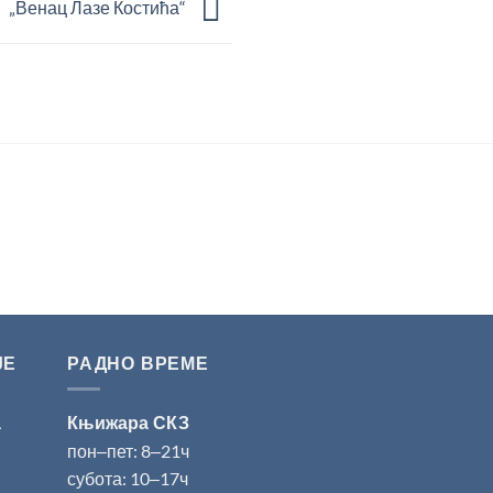
„Венац Лазе Костића“
ЈЕ
РАДНО ВРЕМЕ
а
Књижара СКЗ
пон‒пет: 8‒21ч
субота: 10‒17ч