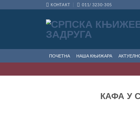
Прескочи
КОНТАКТ
011/ 3230-305
на
садржај
ПОЧЕТНА
НАША КЊИЖАРА
АКТУЕЛН
КАФА У С