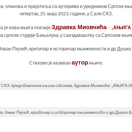
а, чланова и пријатеља са ауторима и уредником Српске књи
четвртак, 25. маја 2023. године, у Сали СКЗ.
Здравка Миовчића
 је нова књига поезије
–
„КЊИГА
за српске студије Бањалука, у саиздаваштву са Српском књи
Јован Пејчић, критичар и историчар књижевности и др Душко
аутор
Стихове је казивао
књиге.
У СКЗ: представљена књига стихова Здравка Миовчића: „КЊИГА 
ли Јован Пејчић, критичар и историчар књижевности и др Душко Б