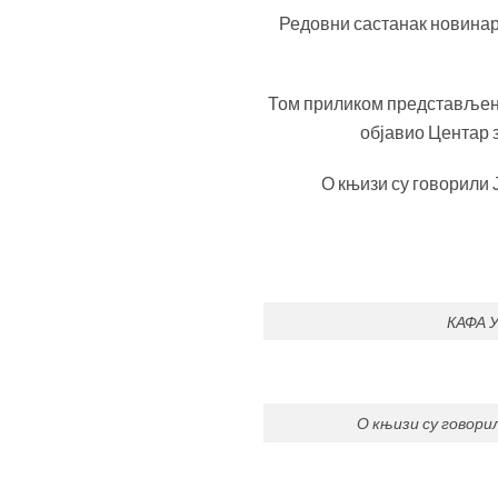
Редовни састанак новинар
Том приликом представљена
објавио Центар 
О књизи су говорили 
КАФА 
О књизи су говори