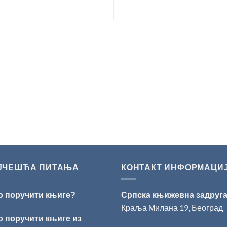
ЈЧЕШЋА ПИТАЊА
КОНТАКТ ИНФОРМАЦИ
о поручити књиге?
Српска књижевна задруг
Краља Милана 19, Београд
о поручити књиге из