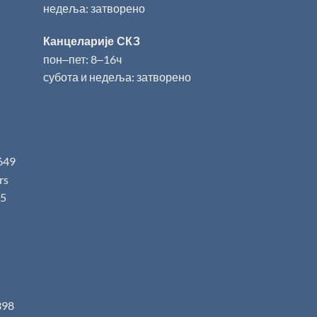
недеља: затворено
Канцеларије СКЗ
пон‒пет: 8‒16ч
субота и недеља: затворено
649
.rs
5
398