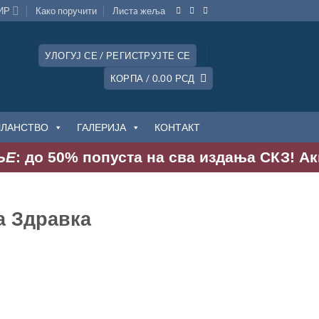
ИР
Како поручити
Листa жеља
УЛОГУЈ СЕ / РЕГИСТРУЈТЕ СЕ
КОРПА /
0.00
РСД
ЧЛАНСТВО
ГАЛЕРИЈА
КОНТАКТ
о 50% попуста на сва издања СКЗ! Акција тр
а Здравка