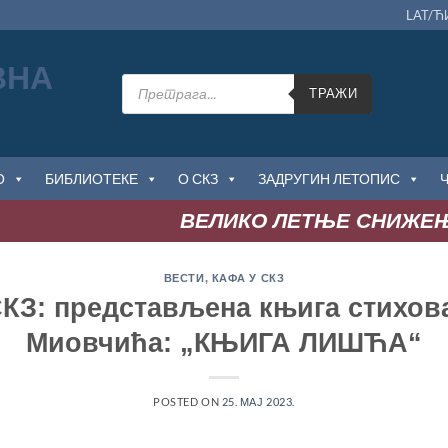
LAT/Ћ
Products
search
ТРАЖИ
О
БИБЛИОТЕКЕ
О СКЗ
ЗАДРУГИН ЛЕТОПИС
ВЕЛИКО ЛЕТЊЕ СНИЖЕЊЕ
: д
ВЕСТИ
,
КАФА У СКЗ
КЗ: представљена књига стихов
Миовчића: „КЊИГА ЛИШЋА“
POSTED ON
25. МАЈ 2023.