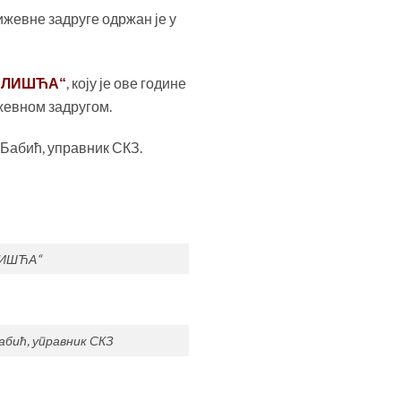
жевне задруге одржан је у
, коју је ове године
 ЛИШЋА“
жевном задругом.
 Бабић, управник СКЗ.
ЛИШЋА“
абић, управник СКЗ