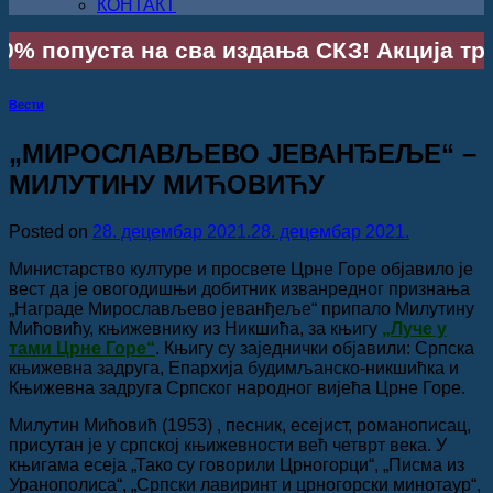
КОНТАКТ
% попуста на сва издања СКЗ! Акција траје
Вести
„МИРОСЛАВЉЕВО ЈЕВАНЂЕЉЕ“ –
МИЛУТИНУ МИЋОВИЋУ
Posted on
28. децембар 2021.
28. децембар 2021.
Министарство културе и просвете Црне Горе објавило је
вест да је овогодишњи добитник изванредног признања
„Награде Мирослављево јеванђеље“ припало Милутину
Мићовићу, књижевнику из Никшића, за књигу
„Луче у
тами Црне Горе“
. Књигу су заједнички објавили: Српска
књижевна задруга, Епархија будимљанско-никшићка и
Књижевна задруга Српског народног вијећа Црне Горе.
Милутин Мићовић (1953) , песник, есејист, романописац,
присутан је у српској књижевности већ четврт века. У
књигама есеја „Тако су говорили Црногорци“, „Писма из
Уранополиса“, „Српски лавиринт и црногорски минотаур“,