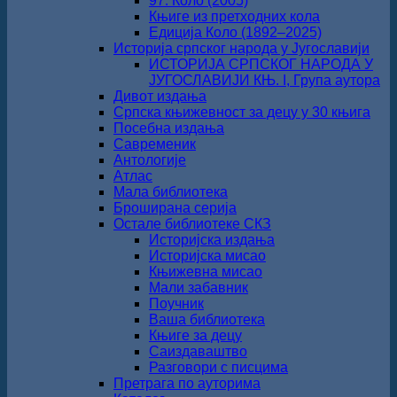
97. Коло (2005)
Књиге из претходних кола
Едиција Коло (1892‒2025)
Историја српског народа у Југославији
ИСТОРИЈА СРПСКОГ НАРОДА У
ЈУГОСЛАВИЈИ КЊ. I, Група аутора
Дивот издања
Српска књижевност за децу у 30 књига
Посебна издања
Савременик
Антологије
Атлас
Мала библиотека
Броширана серија
Остале библиотеке СКЗ
Историјска издања
Историјска мисао
Књижевна мисао
Мали забавник
Поучник
Ваша библиотека
Књиге за децу
Саиздаваштво
Разговори с писцима
Претрага по ауторима