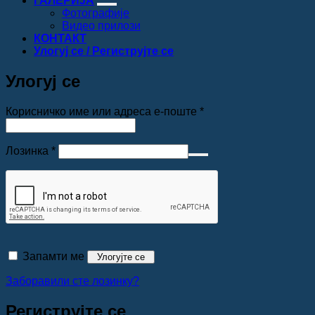
ГАЛЕРИЈА
Фотографије
Видео прилози
КОНТАКТ
Улогуј се / Региструјте се
Улогуј се
Обавезно
Корисничко име или адреса е-поште
*
Обавезно
Лозинка
*
Запамти ме
Улогујте се
Заборавили сте лозинку?
Региструјте се