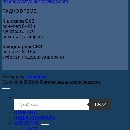
racunovodstvo.skz@yahoo.com
РАДНО ВРЕМЕ
Књижара СКЗ
пон‒пет: 8‒21ч
субота: 10‒17ч
недеља: затворено
Канцеларије СКЗ
пон‒пет: 8‒16ч
субота и недеља: затворено
Hosting by
unlimited
Copyright 2026 ©
Српска књижевна задруга
Products
ТРАЖИ
search
ПОЧЕТНА
НАША КЊИЖАРА
АКТУЕЛНО
Вести