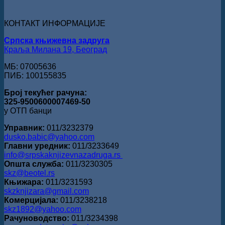
Раичковић“
уручена
Слободану
КОНТАКТ ИНФОРМАЦИЈЕ
Ристовићу
Српска књижевна задруга
Краља Милана 19, Београд
МБ: 07005636
ПИБ: 100155835
Број текућег рачуна:
325-9500600007469-50
у ОТП банци
Управник:
011/3232379
dusko.babic@yahoo.com
Главни уредник:
011/3233649
info@srpskaknjizevnazadruga.rs
Општа служба:
011/3230305
skz@beotel.rs
Књижара:
011/3231593
skzknjizara@gmail.com
Комерцијала:
011/3238218
skz1892@yahoo.com
Рачуноводство:
011/3234398