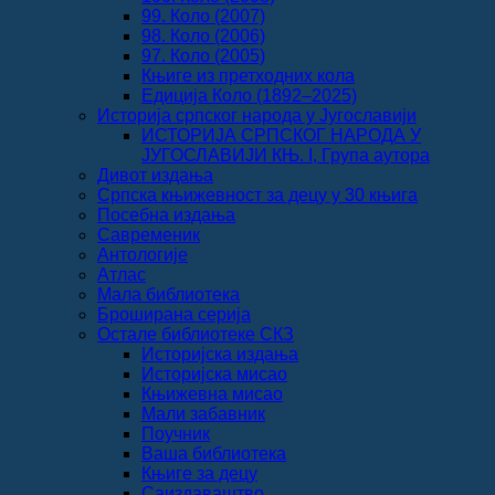
99. Коло (2007)
98. Коло (2006)
97. Коло (2005)
Књиге из претходних кола
Едиција Коло (1892‒2025)
Историја српског народа у Југославији
ИСТОРИЈА СРПСКОГ НАРОДА У
ЈУГОСЛАВИЈИ КЊ. I, Група аутора
Дивот издања
Српска књижевност за децу у 30 књига
Посебна издања
Савременик
Антологије
Атлас
Мала библиотека
Броширана серија
Остале библиотеке СКЗ
Историјска издања
Историјска мисао
Књижевна мисао
Мали забавник
Поучник
Ваша библиотека
Књиге за децу
Саиздаваштво