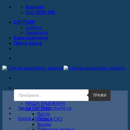
Прескочи
Контакт
на
011/ 3230-305
садржај
LAT/ЋИР
Latinica
Ћирилица
Како поручити
Листa жеља
Products
ТРАЖИ
search
ПОЧЕТНА
НАША КЊИЖАРА
Улогуј се / Региструјте се
АКТУЕЛНО
Вести
Корпа /
0.00
рсд
Кафа у СКЗ
Акције
Повратак читању