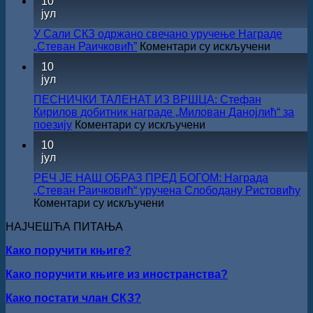
10
2026.
ЛЕТЊЕ
јул
ГОДИНУ
СНИЖЕЊЕ
У Сали СКЗ одржано свечано уручење Награде
на
„Стеван Раичковић”
Коментари су искључени
У
10
Сали
јул
СКЗ
одржан
ПЕСНИЧКИ ТАЛЕНАТ ИЗ ВРШЦА: Стефан
свечано
Кирилов добитник награде „Милован Данојлић“ за
уручењ
на
поезију
Коментари су искључени
Наград
ПЕСНИЧКИ
10
„Стеван
ТАЛЕНАТ
јул
Раичков
ИЗ
ВРШЦА:
РЕЧ ЈЕ НАШ ОБРАЗ ПРЕД БОГОМ: Награда
Стефан
„Стеван Раичковић“ уручена Слободану Ристовићу
Кирилов
на
Коментари су искључени
добитник
РЕЧ
награде
НАЈЧЕШЋА ПИТАЊА
ЈЕ
„Милован
НАШ
Данојлић“
Како поручити књиге?
ОБРАЗ
за
ПРЕД
Како поручити књиге из иностранства?
поезију
БОГОМ:
Награда
Како постати члан СКЗ?
„Стеван