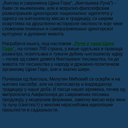
„Његош и савремена Црна Гора“, „Његошева Луча“) –
бави се књижевним, али и морално-филозофским
разматрањем црногорског националног идетитета у
односу на његошевску мисао и традицију, са ширим
осврттима на друштвено-историјске околности које чине
сложеним поимање и саморазумевање црногорског
културног и духовног живота.
Награђена књига, под насловом
„Луче у тами Црне
Горе“
, на готово 700 страна, у више одељака и праваца
разматра, осветљава и тумачи дубоку његошевску идеју
– почев од самих домета Његошевог песништва, па до
живота тог песништва у народу и државно-политичком
организму Црне Горе, али и знатно шире.
Почевши од Његоша, Милутин Мићовић се осврће и на
његово наслеђе, али на светосавску и видовданску
традицију у наше доба. И писци нашег времена, почев од
митрополита Амфилохија до савремених песника
продужују, у модерним формама, заветну мисао која чини
ту лучу (светлост) у многим нејасноћама идеолошке
прошлости и садашњости.