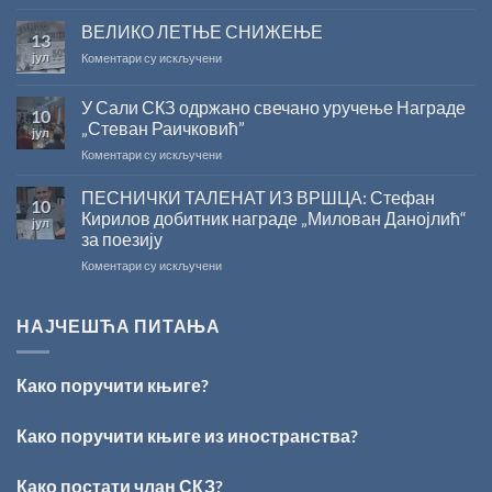
САША
културе
РАДОЈЧИЋ
ВЕЛИКО ЛЕТЊЕ СНИЖЕЊЕ
за
13
ДОБИТНИК
суфинансирање
јул
на
Коментари су искључени
ЖИЧКЕ
капиталних
ВЕЛИКО
ХРИСОВУЉЕ
издања
ЛЕТЊЕ
ЗА
на
У Сали СКЗ одржано свечано уручење Награде
10
СНИЖЕЊЕ
2026.
српском
„Стеван Раичковић”
јул
ГОДИНУ
језику
на
Коментари су искључени
У
Сали
ПЕСНИЧКИ ТАЛЕНАТ ИЗ ВРШЦА: Стефан
10
СКЗ
Кирилов добитник награде „Милован Данојлић“
јул
одржано
за поезију
свечано
на
Коментари су искључени
уручење
ПЕСНИЧКИ
Награде
ТАЛЕНАТ
„Стеван
ИЗ
Раичковић”
НАЈЧЕШЋА ПИТАЊА
ВРШЦА:
Стефан
Кирилов
Како поручити књиге?
добитник
награде
„Милован
Како поручити књиге из иностранства?
Данојлић“
за
Како постати члан СКЗ?
поезију