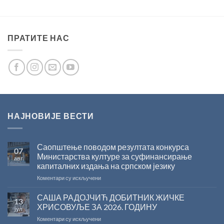
ПРАТИТЕ НАС
НАЈНОВИЈЕ ВЕСТИ
Саопштење поводом резултата конкурса
07
Министарства културе за суфинансирање
авг
капиталних издања на српском језику
на
Коментари су искључени
Саопштење
поводом
САША РАДОЈЧИЋ ДОБИТНИК ЖИЧКЕ
13
резултата
ХРИСОВУЉЕ ЗА 2026. ГОДИНУ
јул
конкурса
на
Коментари су искључени
Министарства