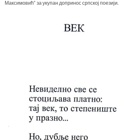
Максимовић“ за укупан допринос српској поезији.