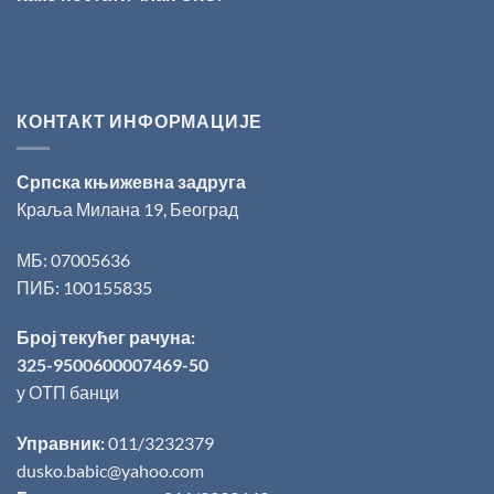
КОНТАКТ ИНФОРМАЦИЈЕ
Српска књижевна задруга
Краља Милана 19, Београд
МБ: 07005636
ПИБ: 100155835
Број текућег рачуна:
325-9500600007469-50
у ОТП банци
Управник:
011/3232379
dusko.babic@yahoo.com