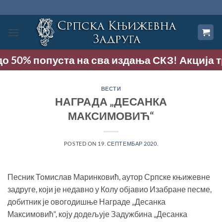
Прескочи
на
садржај
о 50% попуста на сва издања СКЗ! Акција тра
ВЕСТИ
НАГРАДА „ДЕСАНКА
МАКСИМОВИЋ“
POSTED ON
19. СЕПТЕМБАР 2020.
Песник Томислав Маринковић, аутор Српске књижевне
задруге, који је недавно у Колу објавио Изабране песме,
добитник је овогодишње Награде „Десанка
Максимовић“, коју додељује Задужбина „Десанка