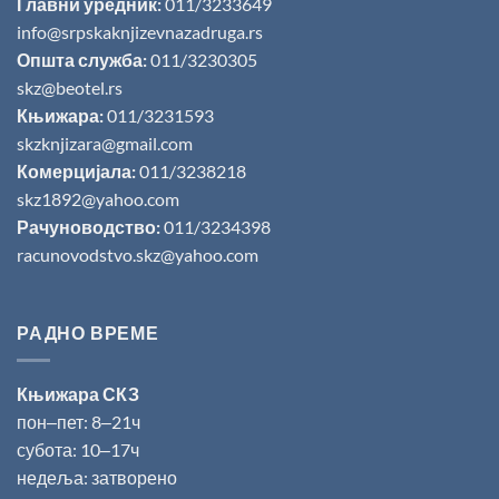
Главни уредник:
011/3233649
info@srpskaknjizevnazadruga.rs
Општа служба:
011/3230305
skz@beotel.rs
Књижара:
011/3231593
skzknjizara@gmail.com
Комерцијала:
011/3238218
skz1892@yahoo.com
Рачуноводство:
011/3234398
racunovodstvo.skz@yahoo.com
РАДНО ВРЕМЕ
Књижара СКЗ
пон‒пет: 8‒21ч
субота: 10‒17ч
недеља: затворено