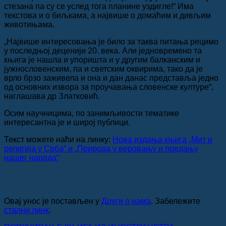
стезана па су се услед тога планине уздигле!“ Има
текстова и о биљкама, а највише о домаћим и дивљим
животињама.
„Највише интересовања је било за таква питања рецимо
у последњој деценији 20. века. Али једновремено та
књига је нашла и упоришта и у другим балканским и
јужнословенским, па и светским оквирима, тако да је
врло брзо заживела и она и дан данас представља једно
од основних извора за проучавања словенске културе“,
наглашава др Златковић.
Осим научницима, по занимљивости тематике
интересантна је и широј публици.
Текст можете наћи на линку:
Нова издања књига „Мит и
религија у Срба“ и „Природа у веровању и предању
нашег народа“
Овај унос је постављен у
Други о нама
. Забележите
стални линк
.