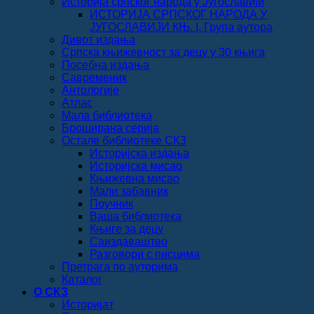
Историја српског народа у Југославији
ИСТОРИЈА СРПСКОГ НАРОДА У
ЈУГОСЛАВИЈИ КЊ. I, Група аутора
Дивот издања
Српска књижевност за децу у 30 књига
Посебна издања
Савременик
Антологије
Атлас
Мала библиотека
Броширана серија
Остале библиотеке СКЗ
Историјска издања
Историјска мисао
Књижевна мисао
Мали забавник
Поучник
Ваша библиотека
Књиге за децу
Саиздаваштво
Разговори с писцима
Претрага по ауторима
Каталог
О СКЗ
Историјат