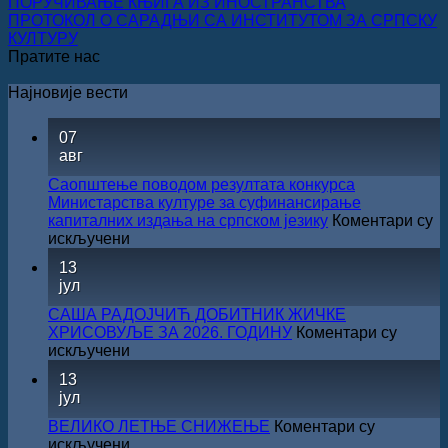
ПОРУЧИВАЊЕ КЊИГА ИЗ ИНОСТРАНСТВА
ПРОТОКОЛ О САРАДЊИ СА ИНСТИТУТОМ ЗА СРПСКУ
КУЛТУРУ
Пратите нас
Најновије вести
07
авг
Саопштење поводом резултата конкурса
Министарства културе за суфинансирање
капиталних издања на српском језику
Коментари су
на
искључени
Саопштење
13
поводом
јул
резултата
конкурса
САША РАДОЈЧИЋ ДОБИТНИК ЖИЧКЕ
Министарства
ХРИСОВУЉЕ ЗА 2026. ГОДИНУ
Коментари су
културе
на
искључени
за
САША
13
суфинансирање
РАДОЈЧИЋ
јул
капиталних
ДОБИТНИК
издања
ЖИЧКЕ
ВЕЛИКО ЛЕТЊЕ СНИЖЕЊЕ
Коментари су
на
ХРИСОВУЉЕ
на
искључени