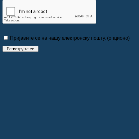
Пријавите се на нашу електронску пошту.
(опционо)
Региструјте се