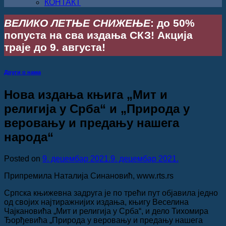
КОНТАКТ
ВЕЛИКО ЛЕТЊЕ СНИЖЕЊЕ
: до 50%
попуста на сва издања СКЗ! Акција
траје до 9. августа!
Други о нама
Нова издања књига „Мит и
религија у Срба“ и „Природа у
веровању и предању нашега
народа“
Posted on
9. децембар 2021.
9. децембар 2021.
Припремила Наталија Синановић, www.rts.rs
Српска књижевна задруга је по трећи пут објавила једно
од својих најтиражнијих издања, књигу Веселина
Чајкановића „Мит и религија у Срба“, и дело Тихомира
Ђорђевића „Природа у веровању и предању нашега