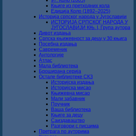
97. Коло (2005)
Књиге из претходних кола
Едиција Коло (1892‒2025)
Историја српског народа у Југославији
ИСТОРИЈА СРПСКОГ НАРОДА У
ЈУГОСЛАВИЈИ КЊ. I, Група аутора
Дивот издања
Српска књижевност за децу у 30 књига
Посебна издања
Савременик
Антологије
Атлас
Мала библиотека
Броширана серија
Остале библиотеке СКЗ
Историјска издања
Историјска мисао
Књижевна мисао
Мали забавник
Поучник
Ваша библиотека
Књиге за децу
Саиздаваштво
Разговори с писцима
Претрага по ауторима