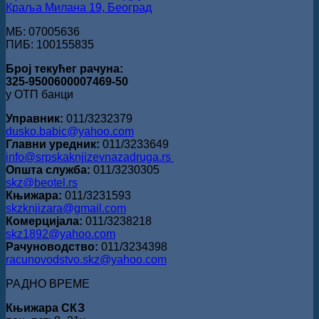
Краља Милана 19, Београд
МБ: 07005636
ПИБ: 100155835
Број текућег рачуна:
325-9500600007469-50
у ОТП банци
Управник:
011/3232379
dusko.babic@yahoo.com
Главни уредник:
011/3233649
info@srpskaknjizevnazadruga.rs
Општа служба:
011/3230305
skz@beotel.rs
Књижара:
011/3231593
skzknjizara@gmail.com
Комерцијала:
011/3238218
skz1892@yahoo.com
Рачуноводство:
011/3234398
racunovodstvo.skz@yahoo.com
РАДНО ВРЕМЕ
Књижара СКЗ