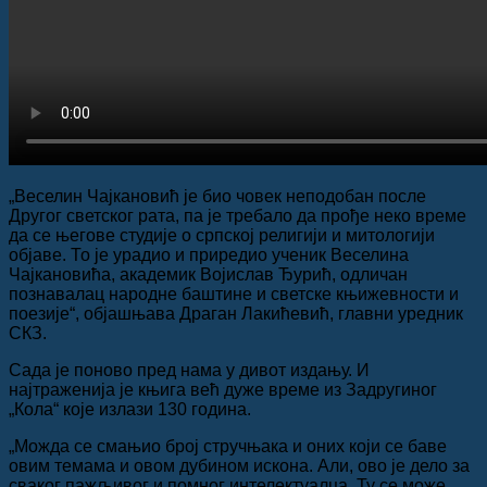
„Веселин Чајкановић је био човек неподобан после
Другог светског рата, па је требало да прође неко време
да се његове студије о српској религији и митологији
објаве. То је урадио и приредио ученик Веселина
Чајкановића, академик Војислав Ђурић, одличан
познавалац народне баштине и светске књижевности и
поезије“, објашњава Драган Лакићевић, главни уредник
СКЗ.
Сада је поново пред нама у дивот издању. И
најтраженија је књига већ дуже време из Задругиног
„Кола“ које излази 130 година.
„Можда се смањио број стручњака и оних који се баве
овим темама и овом дубином искона. Али, ово је дело за
сваког пажљивог и помног интелектуалца. Ту се може