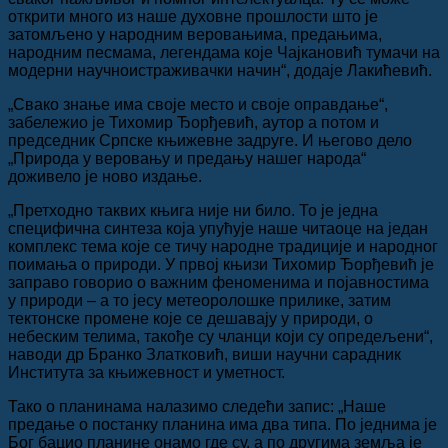
открити много из наше духовне прошлости што је
затомљено у народним веровањима, предањима,
народним песмама, легендама које Чајкановић тумачи на
модерни научноистраживачки начин“, додаје Лакићевић.
„Свако знање има своје место и своје оправдање“,
забележио је Тихомир Ђорђевић, аутор а потом и
председник Српске књижевне задруге. И његово дело
„Природа у веровању и предању нашег народа“
доживело је ново издање.
„Претходно таквих књига није ни било. То је једна
специфична синтеза која упућује наше читаоце на један
комплекс тема које се тичу народне традиције и народног
поимања о природи. У првој књизи Тихомир Ђорђевић је
заправо говорио о важним феноменима и појавностима
у природи – а то јесу метеоролошке прилике, затим
тектонске промене које се дешавају у природи, о
небеским телима, такође су чланци који су опредељени“,
наводи др Бранко Златковић, виши научни сарадник
Института за књижевност и уметност.
Тако о планинама налазимо следећи запис: „Наше
предање о постанку планина има два типа. По једнима је
Бог бацио планине онамо где су, а по другима земља је