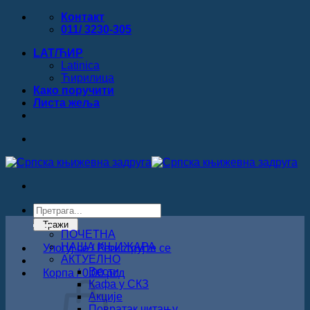
Прескочи
Контакт
на
011/ 3230-305
садржај
LAT/ЋИР
Latinica
Ћирилица
Како поручити
Листa жеља
Products
search
Тражи
ПОЧЕТНА
НАША КЊИЖАРА
Улогуј се / Региструјте се
АКТУЕЛНО
Вести
Корпа /
0.00
рсд
Кафа у СКЗ
Акције
Повратак читању