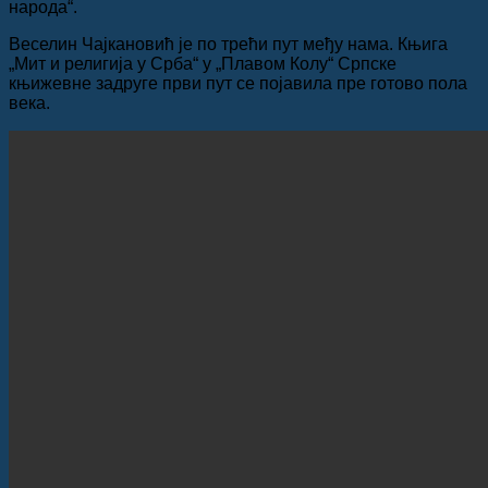
народа“.
Веселин Чајкановић је по трећи пут међу нама. Књига
„Мит и религија у Срба“ у „Плавом Колу“ Српске
књижевне задруге први пут се појавила пре готово пола
века.