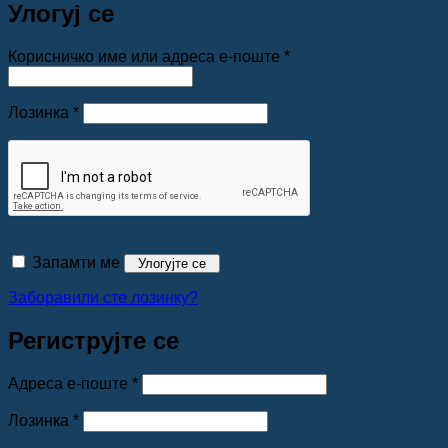
Улогуј се
Обавезно
Корисничко име или адреса е-поште
*
Обавезно
Лозинка
*
Запамти ме
Улогујте се
Заборавили сте лозинку?
Региструјте се
Обавезно
Адреса е-поште
*
Обавезно
Лозинка
*