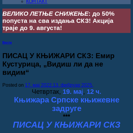
КОНТАКТ
ВЕЛИКО ЛЕТЊЕ СНИЖЕЊЕ
: до 50%
попуста на сва издања СКЗ! Акција
траје до 9. августа!
Вести
ПИСАЦ У КЊИЖАРИ СКЗ: Емир
Кустурица, „Видиш ли да не
видим“
Posted on
17. мај 2022.
13. фебруар 2025.
Четвртак,
19. ма
ј
,
12 ч.
Књижара Српске књижевне
задруге
***
ПИСАЦ У КЊИЖАРИ СКЗ