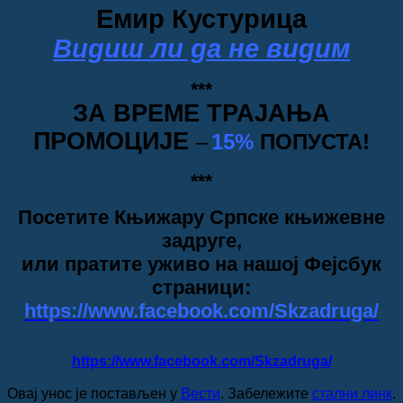
Емир Кустурица
Видиш ли да не видим
***
ЗА ВРЕМЕ ТРАЈАЊА
ПРОМОЦИЈЕ
‒
15%
ПОПУСТА!
***
Посетите Књижару Српске књижевне
задруге,
или пратите уживо на нашој Фејсбук
страници:
https://www.facebook.com/Skzadruga/
https://www.facebook.com/Skzadruga/
Овај унос је постављен у
Вести
. Забележите
стални линк
.