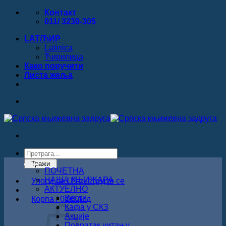
Прескочи
Контакт
на
011/ 3230-305
садржај
LAT/ЋИР
Latinica
Ћирилица
Како поручити
Листa жеља
Products
search
Тражи
ПОЧЕТНА
НАША КЊИЖАРА
Улогуј се / Региструјте се
АКТУЕЛНО
Вести
Корпа /
0.00
рсд
Кафа у СКЗ
Акције
Повратак читању