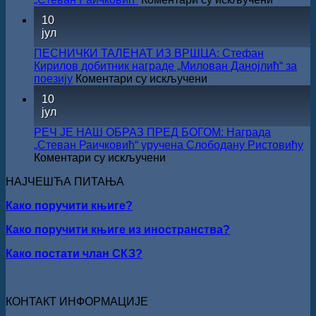
У
10
Сали
јул
СКЗ
одржан
ПЕСНИЧКИ ТАЛЕНАТ ИЗ ВРШЦА: Стефан
свечано
Кирилов добитник награде „Милован Данојлић“ за
уручењ
на
поезију
Коментари су искључени
Наград
ПЕСНИЧКИ
10
„Стеван
ТАЛЕНАТ
јул
Раичков
ИЗ
ВРШЦА:
РЕЧ ЈЕ НАШ ОБРАЗ ПРЕД БОГОМ: Награда
Стефан
„Стеван Раичковић“ уручена Слободану Ристовићу
Кирилов
на
Коментари су искључени
добитник
РЕЧ
награде
НАЈЧЕШЋА ПИТАЊА
ЈЕ
„Милован
НАШ
Данојлић“
Како поручити књиге?
ОБРАЗ
за
ПРЕД
Како поручити књиге из иностранства?
поезију
БОГОМ:
Награда
Како постати члан СКЗ?
„Стеван
Раичковић“
уручена
Слободану
КОНТАКТ ИНФОРМАЦИЈЕ
Ристовићу