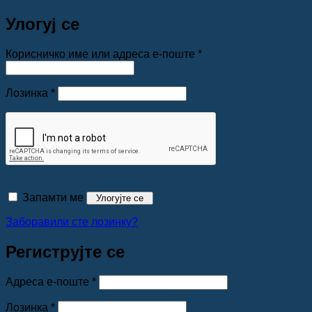
Улогуј се
Обавезно
Корисничко име или адреса е-поште
*
Обавезно
Лозинка
*
Запамти ме
Улогујте се
Заборавили сте лозинку?
Региструјте се
Обавезно
Адреса е-поште
*
Обавезно
Лозинка
*