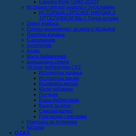
Едиција Коло (1892‒2025)
Историја српског народа у Југославији
ИСТОРИЈА СРПСКОГ НАРОДА У
ЈУГОСЛАВИЈИ КЊ. I, Група аутора
Дивот издања
Српска књижевност за децу у 30 књига
Посебна издања
Савременик
Антологије
Атлас
Мала библиотека
Броширана серија
Остале библиотеке СКЗ
Историјска издања
Историјска мисао
Књижевна мисао
Мали забавник
Поучник
Ваша библиотека
Књиге за децу
Саиздаваштво
Разговори с писцима
Претрага по ауторима
Каталог
О СКЗ