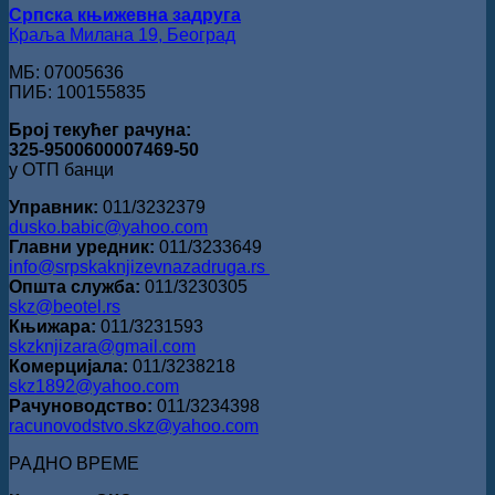
Српска књижевна задруга
Краља Милана 19, Београд
МБ: 07005636
ПИБ: 100155835
Број текућег рачуна:
325-9500600007469-50
у ОТП банци
Управник:
011/3232379
dusko.babic@yahoo.com
Главни уредник:
011/3233649
info@srpskaknjizevnazadruga.rs
Општа служба:
011/3230305
skz@beotel.rs
Књижара:
011/3231593
skzknjizara@gmail.com
Комерцијала:
011/3238218
skz1892@yahoo.com
Рачуноводство:
011/3234398
racunovodstvo.skz@yahoo.com
РАДНО ВРЕМЕ