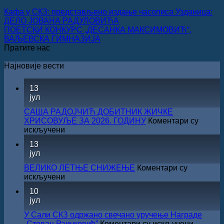
Кафа у СКЗ: представљено издање часописа Узданица:
ДЕЛО ЈОВАНА РАДУЛОВИЋА
ПОЕТСКИ КОНКУРС „ДЕСАНКА МАКСИМОВИЋ“,
ВАЉЕВСКА ГИМНАЗИЈА
Пратите нас
Најновије вести
13
јул
САША РАДОЈЧИЋ ДОБИТНИК ЖИЧКЕ
ХРИСОВУЉЕ ЗА 2026. ГОДИНУ
Коментари су
на
искључени
САША
13
РАДОЈЧИЋ
јул
ДОБИТНИК
ЖИЧКЕ
ВЕЛИКО ЛЕТЊЕ СНИЖЕЊЕ
Коментари су
ХРИСОВУЉЕ
на
искључени
ЗА
ВЕЛИКО
10
2026.
ЛЕТЊЕ
јул
ГОДИНУ
СНИЖЕЊЕ
У Сали СКЗ одржано свечано уручење Награде
на
„Стеван Раичковић”
Коментари су искључени