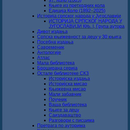
97. Коло (2005)
Књиге из претходних кола
Едиција Коло (1892‒2025)
Историја српског народа у Југославији
ИСТОРИЈА СРПСКОГ НАРОДА У
ЈУГОСЛАВИЈИ КЊ. I, Група аутора
Дивот издања
Српска књижевност за децу у 30 књига
Посебна издања
Савременик
Антологије
Атлас
Мала библиотека
Броширана серија
Остале библиотеке СКЗ
Историјска издања
Историјска мисао
Књижевна мисао
Мали забавник
Поучник
Ваша библиотека
Књиге за децу
Саиздаваштво
Разговори с писцима
Претрага по ауторима