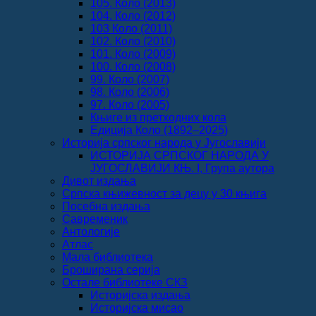
105. Коло (2013)
104. Коло (2012)
103 Коло (2011)
102. Коло (2010)
101. Коло (2009)
100. Коло (2008)
99. Коло (2007)
98. Коло (2006)
97. Коло (2005)
Књиге из претходних кола
Едиција Коло (1892‒2025)
Историја српског народа у Југославији
ИСТОРИЈА СРПСКОГ НАРОДА У
ЈУГОСЛАВИЈИ КЊ. I, Група аутора
Дивот издања
Српска књижевност за децу у 30 књига
Посебна издања
Савременик
Антологије
Атлас
Мала библиотека
Броширана серија
Остале библиотеке СКЗ
Историјска издања
Историјска мисао