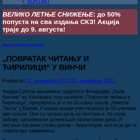
КОНТАКТ
ВЕЛИКО ЛЕТЊЕ СНИЖЕЊЕ
: до 50%
попуста на сва издања СКЗ! Акција
траје до 9. августа!
Вести
,
Повратак читању
„ПОВРАТАК ЧИТАЊУ И
ЋИРИЛИЦИ“ У ВИНЧИ
Posted on
22. децембар 2021.
22. децембар 2021.
Акција Српске књижевне задруге и Фондације „Хили
Кеслер“ из Хановера, под називом „Повратак читању и
ћирилици“, проширена је и на Основну школу „Никола
Тесла“ у Винчи. У нашој акцији учествовало је 50 ученика
ове школе. Они су читали дела из лектире и, по свом
избору, забележили доживљаје прочитаних дела. И
писање писаних слова руком – ћирилицом, могло је да се
схвати као такмичење.