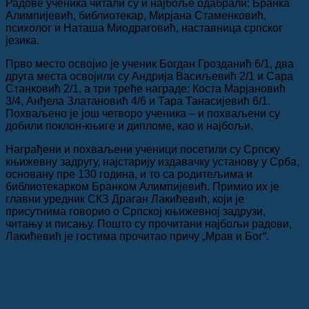
Радове ученика читали су и најбоље одабрали: Бранка
Алимпијевић, библиотекар, Мирјана Стаменковић,
психолог и Наташа Миодраговић, наставница српског
језика.
Прво место освојио је ученик Богдан Грозданић 6/1, два
друга места освојили су Андрија Васиљевић 2/1 и Сара
Станковић 2/1, а три треће награде: Коста Марјановић
3/4, Анђела Златановић 4/6 и Тара Танасијевић 6/1.
Похваљено је још четворо ученика – и похваљени су
добили поклон-књиге и дипломе, као и најбољи.
Награђени и похваљени ученици посетили су Српску
књижевну задругу, најстарију издавачку установу у Срба,
основану пре 130 година, и то са родитељима и
библиотекарком Бранком Алимпијевић. Примио их је
главни уредник СКЗ Драган Лакићевић, који је
присутнима говорио о Српској књижевној задрузи,
читању и писању. Пошто су прочитани најбољи радови,
Лакићевић је гостима прочитао причу „Мрав и Бог“.