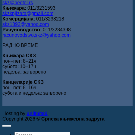
skz@beotel.rs
Књижара:
011/3231593
skzknjizara@gmail.com
Комерцијала:
011/3238218
skz1892@yahoo.com
Рачуноводство:
011/3234398
racunovodstvo.skz@yahoo.com
РАДНО ВРЕМЕ
Књижара СКЗ
пон‒пет: 8‒21ч
субота: 10‒17ч
недеља: затворено
Канцеларије СКЗ
пон‒пет: 8‒16ч
субота и недеља: затворено
Hosting by
unlimited
Copyright 2026 ©
Српска књижевна задруга
Products