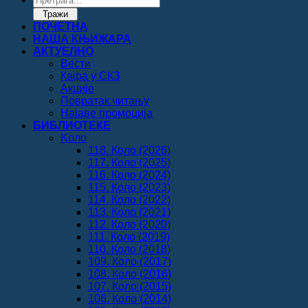
search
Тражи
ПОЧЕТНА
НАША КЊИЖАРА
АКТУЕЛНО
Вести
Кафа у СКЗ
Акције
Повратак читању
Најаве промоција
БИБЛИОТЕКЕ
Koло
118. Коло (2026)
117. Коло (2025)
116. Коло (2024)
115. Коло (2023)
114. Коло (2022)
113. Коло (2021)
112. Коло (2020)
111. Коло (2019)
110. Коло (2018)
109. Коло (2017)
108. Коло (2016)
107. Коло (2015)
106. Коло (2014)