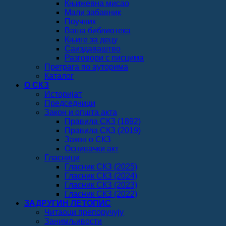
Књижевна мисао
Мали забавник
Поучник
Ваша библиотека
Књиге за децу
Саиздаваштво
Разговори с писцима
Претрага по ауторима
Каталог
О СКЗ
Историјат
Председници
Закон и општа акта
Правила СКЗ (1892)
Правила СКЗ (2019)
Закон о СКЗ
Оснивачки акт
Гласници
Гласник СКЗ (2025)
Гласник СКЗ (2024)
Гласник СКЗ (2023)
Гласник СКЗ (2022)
ЗАДРУГИН ЛЕТОПИС
Читаоци препоручују
Занимљивости