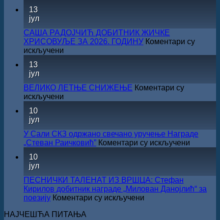
Саопштење
13
поводом
јул
резултата
конкурса
САША РАДОЈЧИЋ ДОБИТНИК ЖИЧКЕ
Министарства
ХРИСОВУЉЕ ЗА 2026. ГОДИНУ
Коментари су
културе
на
искључени
за
САША
13
суфинансирање
РАДОЈЧИЋ
јул
капиталних
ДОБИТНИК
издања
ЖИЧКЕ
ВЕЛИКО ЛЕТЊЕ СНИЖЕЊЕ
Коментари су
на
ХРИСОВУЉЕ
на
искључени
српском
ЗА
ВЕЛИКО
језику
10
2026.
ЛЕТЊЕ
јул
ГОДИНУ
СНИЖЕЊЕ
У Сали СКЗ одржано свечано уручење Награде
на
„Стеван Раичковић”
Коментари су искључени
У
10
Сали
јул
СКЗ
одржан
ПЕСНИЧКИ ТАЛЕНАТ ИЗ ВРШЦА: Стефан
свечано
Кирилов добитник награде „Милован Данојлић“ за
уручењ
на
поезију
Коментари су искључени
Наград
ПЕСНИЧКИ
„Стеван
НАЈЧЕШЋА ПИТАЊА
ТАЛЕНАТ