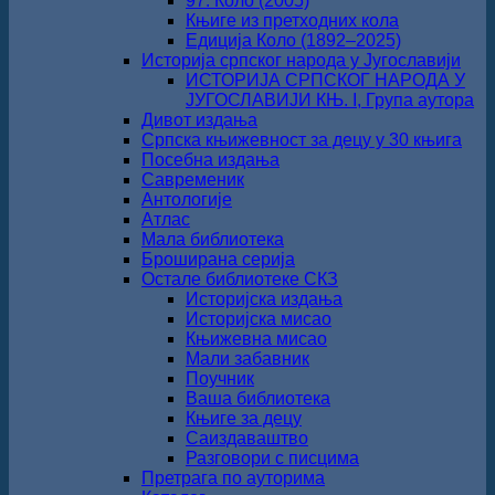
97. Коло (2005)
Књиге из претходних кола
Едиција Коло (1892‒2025)
Историја српског народа у Југославији
ИСТОРИЈА СРПСКОГ НАРОДА У
ЈУГОСЛАВИЈИ КЊ. I, Група аутора
Дивот издања
Српска књижевност за децу у 30 књига
Посебна издања
Савременик
Антологије
Атлас
Мала библиотека
Броширана серија
Остале библиотеке СКЗ
Историјска издања
Историјска мисао
Књижевна мисао
Мали забавник
Поучник
Ваша библиотека
Књиге за децу
Саиздаваштво
Разговори с писцима
Претрага по ауторима