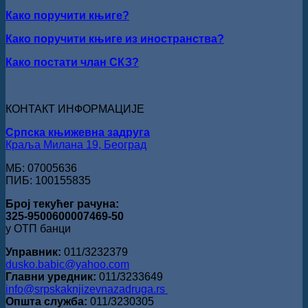
Раичков
ИЗ
Како поручити књиге?
ВРШЦА:
Стефан
Како поручити књиге из иностранства?
Кирилов
добитник
Како постати члан СКЗ?
награде
„Милован
Данојлић“
за
КОНТАКТ ИНФОРМАЦИЈЕ
поезију
Српска књижевна задруга
Краља Милана 19, Београд
МБ: 07005636
ПИБ: 100155835
Број текућег рачуна:
325-9500600007469-50
у ОТП банци
Управник:
011/3232379
dusko.babic@yahoo.com
Главни уредник:
011/3233649
info@srpskaknjizevnazadruga.rs
Општа служба:
011/3230305