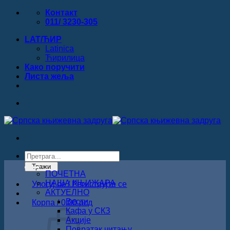
Прескочи
Контакт
на
011/ 3230-305
садржај
LAT/ЋИР
Latinica
Ћирилица
Како поручити
Листa жеља
Products
search
Тражи
ПОЧЕТНА
НАША КЊИЖАРА
Улогуј се / Региструјте се
АКТУЕЛНО
Вести
Корпа /
0.00
рсд
Кафа у СКЗ
Акције
Повратак читању