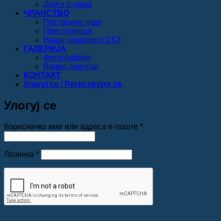
Други о нама
ЧЛАНСТВО
Постаните члан
Приступница
Наши чланови о СКЗ
ГАЛЕРИЈА
Фотографије
Видео прилози
КОНТАКТ
Улогуј се / Региструјте се
Улогуј се
Обавезно
Корисничко име или адреса е-поште
*
Обавезно
Лозинка
*