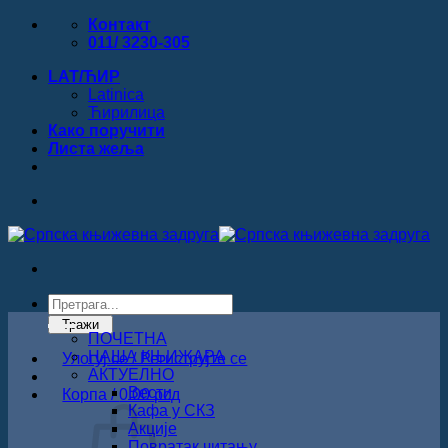
Прескочи
Контакт
на
011/ 3230-305
садржај
LAT/ЋИР
Latinica
Ћирилица
Како поручити
Листa жеља
Products
search
Тражи
ПОЧЕТНА
НАША КЊИЖАРА
Улогуј се / Региструјте се
АКТУЕЛНО
Вести
Корпа /
0.00
рсд
Кафа у СКЗ
Акције
Повратак читању