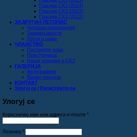
Гласник СКЗ (2025)
Гласник СКЗ (2024)
Гласник СКЗ (2023)
Гласник СКЗ (2022)
ЗАДРУГИН ЛЕТОПИС
Читаоци препоручују
Занимљивости
Други о нама
ЧЛАНСТВО
Постаните члан
Приступница
Наши чланови о СКЗ
ГАЛЕРИЈА
Фотографије
Видео прилози
КОНТАКТ
Улогуј се / Региструјте се
Улогуј се
Обавезно
Корисничко име или адреса е-поште
*
Обавезно
Лозинка
*