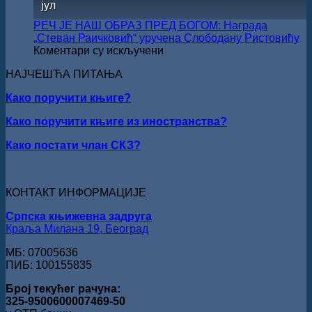
јул
Раичков
ИЗ
ВРШЦА:
РЕЧ ЈЕ НАШ ОБРАЗ ПРЕД БОГОМ: Награда
Стефан
„Стеван Раичковић“ уручена Слободану Ристовићу
Кирилов
на
Коментари су искључени
добитник
РЕЧ
награде
НАЈЧЕШЋА ПИТАЊА
ЈЕ
„Милован
НАШ
Данојлић“
Како поручити књиге?
ОБРАЗ
за
ПРЕД
Како поручити књиге из иностранства?
поезију
БОГОМ:
Награда
Како постати члан СКЗ?
„Стеван
Раичковић“
уручена
Слободану
КОНТАКТ ИНФОРМАЦИЈЕ
Ристовићу
Српска књижевна задруга
Краља Милана 19, Београд
МБ: 07005636
ПИБ: 100155835
Број текућег рачуна:
325-9500600007469-50