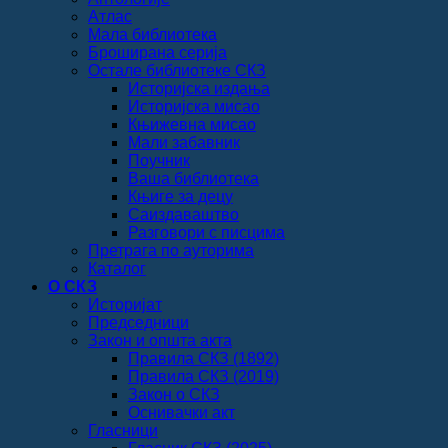
Атлас
Мала библиотека
Броширана серија
Остале библиотеке СКЗ
Историјска издања
Историјска мисао
Књижевна мисао
Мали забавник
Поучник
Ваша библиотека
Књиге за децу
Саиздаваштво
Разговори с писцима
Претрага по ауторима
Каталог
О СКЗ
Историјат
Председници
Закон и општа акта
Правила СКЗ (1892)
Правила СКЗ (2019)
Закон о СКЗ
Оснивачки акт
Гласници