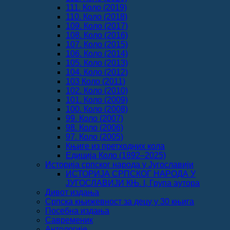
111. Коло (2019)
110. Коло (2018)
109. Коло (2017)
108. Коло (2016)
107. Коло (2015)
106. Коло (2014)
105. Коло (2013)
104. Коло (2012)
103 Коло (2011)
102. Коло (2010)
101. Коло (2009)
100. Коло (2008)
99. Коло (2007)
98. Коло (2006)
97. Коло (2005)
Књиге из претходних кола
Едиција Коло (1892‒2025)
Историја српског народа у Југославији
ИСТОРИЈА СРПСКОГ НАРОДА У
ЈУГОСЛАВИЈИ КЊ. I, Група аутора
Дивот издања
Српска књижевност за децу у 30 књига
Посебна издања
Савременик
Антологије