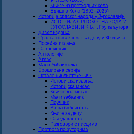
97. Коло (2005)
Књиге из претходних кола
Едиција Коло (1892‒2025)
Историја српског народа у Југославији
ИСТОРИЈА СРПСКОГ НАРОДА У
ЈУГОСЛАВИЈИ КЊ. I, Група аутора
Дивот издања
Српска књижевност за децу у 30 књига
Посебна издања
Савременик
Антологије
Атлас
Мала библиотека
Броширана серија
Остале библиотеке СКЗ
Историјска издања
Историјска мисао
Књижевна мисао
Мали забавник
Поучник
Ваша библиотека
Књиге за децу
Саиздаваштво
Разговори с писцима
Претрага по ауторима