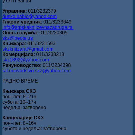
у ОТП банци
Управник:
011/3232379
dusko.babic@yahoo.com
Главни уредник:
011/3233649
info@srpskaknjizevnazadruga.rs
Општа служба:
011/3230305
skz@beotel.rs
Књижара:
011/3231593
skzknjizara@gmail.com
Комерцијала:
011/3238218
skz1892@yahoo.com
Рачуноводство:
011/3234398
racunovodstvo.skz@yahoo.com
РАДНО ВРЕМЕ
Књижара СКЗ
пон‒пет: 8‒21ч
субота: 10‒17ч
недеља: затворено
Канцеларије СКЗ
пон‒пет: 8‒16ч
субота и недеља: затворено