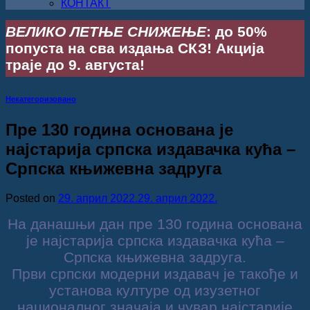
КОНТАКТ
ВЕЛИКО ЛЕТЊЕ СНИЖЕЊЕ
: до 50%
попуста на сва издања СКЗ! Акција
траје до 9. августа!
Некатегоризовано
Пре 130 година основана је
најстарија српска издавачка кућа –
Српска књижевна задруга
Posted on
29. април 2022.
29. април 2022.
На данашњи дан пре 130 година основана
је најстарија српска издавачка кућа –
Српска књижевна задруга.
Први српски модерни издавач је такође и
установа културе од изузетног
националног значаја и чувар најстарије