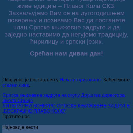
живе едиције – Плавог Кола СКЗ.
Захваљујемо Вам се на дугогодишњем
поверењу и позивамо Вас да постанете
члан Српске књижевне задруге и да
заједно наставимо да негујемо традицију,
ћирилицу и српски језик.
Срећан нам диван дан!
Овај унос је постављен у
Некатегоризовано
. Забележите
стални линк
.
Српска књижевна задруга на скупу Друштва директора
школа Србије
ЛИТЕРАРНИ КОНКУРС СРПСКЕ КЊИЖЕВНЕ ЗАДРУГЕ
„БЕСКРАЈНО ПЛАВО КОЛО“
Пратите нас
Најновије вести