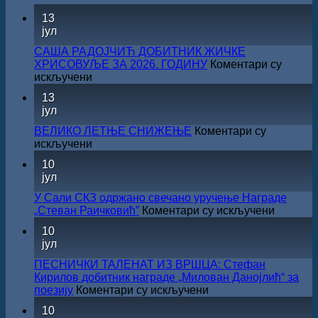
13
јул
САША РАДОЈЧИЋ ДОБИТНИК ЖИЧКЕ
ХРИСОВУЉЕ ЗА 2026. ГОДИНУ
Коментари су
на
искључени
САША
13
РАДОЈЧИЋ
јул
ДОБИТНИК
ЖИЧКЕ
ВЕЛИКО ЛЕТЊЕ СНИЖЕЊЕ
Коментари су
ХРИСОВУЉЕ
на
искључени
ЗА
ВЕЛИКО
10
2026.
ЛЕТЊЕ
јул
ГОДИНУ
СНИЖЕЊЕ
У Сали СКЗ одржано свечано уручење Награде
на
„Стеван Раичковић”
Коментари су искључени
У
10
Сали
јул
СКЗ
одржан
ПЕСНИЧКИ ТАЛЕНАТ ИЗ ВРШЦА: Стефан
свечано
Кирилов добитник награде „Милован Данојлић“ за
уручењ
на
поезију
Коментари су искључени
Наград
ПЕСНИЧКИ
10
„Стеван
ТАЛЕНАТ