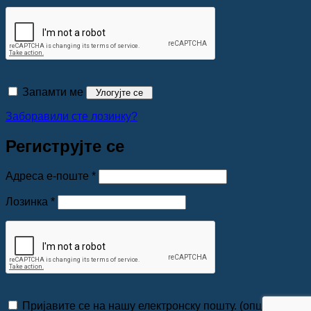
Запамти ме
Улогујте се
Заборавили сте лозинку?
Региструјте се
Обавезно
Адреса е-поште
*
Обавезно
Лозинка
*
Пријавите се на нашу електронску пошту.
(опционо)