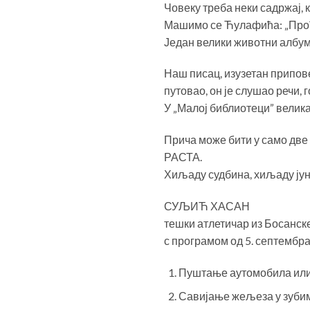
Човеку треба неки садржај, к
Машимо се Ћулафића: „Прође
Један велики животни албум
Наш писац, изузетан припове
путовао, он је слушао речи,
У „Малој библиотеци” велика 
Прича може бити у само дв
РАСТА.
Хиљаду судбина, хиљаду јуна
СУЉИЋ ХАСАН
тешки атлетичар из Босанск
с програмом од 5. септембра
Пуштање аутомобила или 
Савијање жељеза у зуби