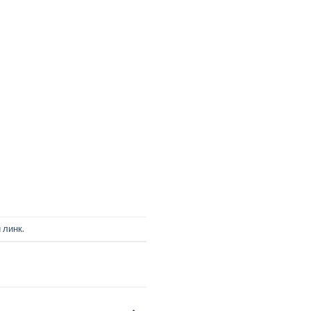
 линк
.