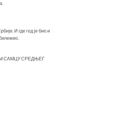
а.
ије. И где год је био и
 бележио.
ЕДНОМ САМЦУ СРЕДЊЕГ