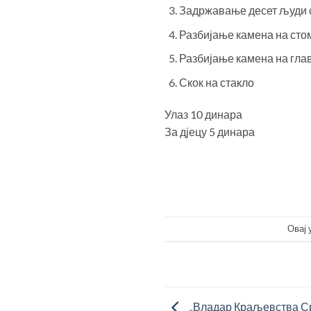
Задржавање десет људи 
Разбијање камена на сто
Разбијање камена на гла
Скок на стакло
Улаз 10 динара
За дјецу 5 динара
Овај 
„Владар Краљевства Ср