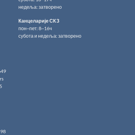
недеља: затворено
Канцеларије СКЗ
пон‒пет: 8‒16ч
субота и недеља: затворено
649
.rs
5
398