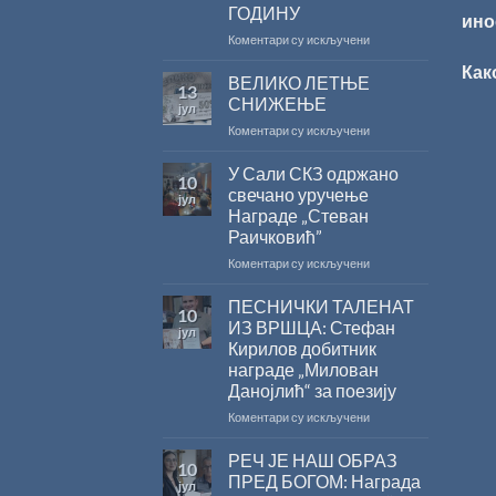
ГОДИНУ
ино
на
Коментари су искључени
САША
Как
РАДОЈЧИЋ
ВЕЛИКО ЛЕТЊЕ
13
ДОБИТНИК
СНИЖЕЊЕ
јул
ЖИЧКЕ
на
Коментари су искључени
ХРИСОВУЉЕ
ВЕЛИКО
ЗА
ЛЕТЊЕ
У Сали СКЗ одржано
2026.
10
СНИЖЕЊЕ
ГОДИНУ
свечано уручење
јул
Награде „Стеван
Раичковић”
на
Коментари су искључени
У
Сали
ПЕСНИЧКИ ТАЛЕНАТ
10
СКЗ
ИЗ ВРШЦА: Стефан
јул
одржано
Кирилов добитник
свечано
награде „Милован
уручење
Данојлић“ за поезију
Награде
„Стеван
на
Коментари су искључени
Раичковић”
ПЕСНИЧКИ
ТАЛЕНАТ
РЕЧ ЈЕ НАШ ОБРАЗ
10
ИЗ
ПРЕД БОГОМ: Награда
јул
ВРШЦА: