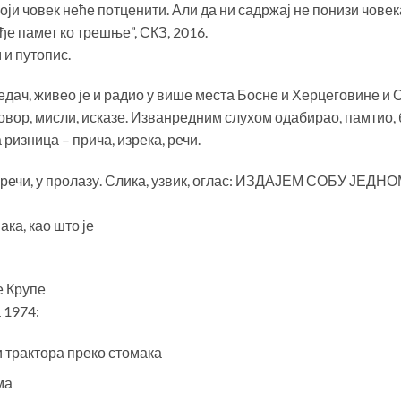
оји човек неће потценити. Али да ни садржај не понизи човек
 памет ко трешње”, СКЗ, 2016.
 и путопис.
дач, живео је и радио у више места Босне и Херцеговине и Срб
 говор, мисли, исказе. Изванредним слухом одабирао, памтио,
ризница – прича, изрека, речи.
е речи, у пролазу. Слика, узвик, оглас: ИЗДАЈЕМ СОБУ Ј
ка, као што је
е Крупе
 1974:
трактора преко стомака
ма