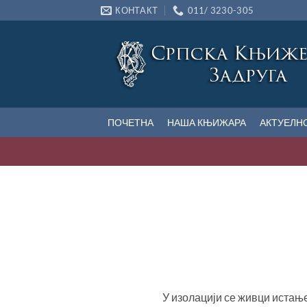
Прескочи
КОНТАКТ
011/ 3230-305
на
садржај
ПОЧЕТНА
НАША КЊИЖАРА
АКТУЕЛН
У изолацији се живци истање,