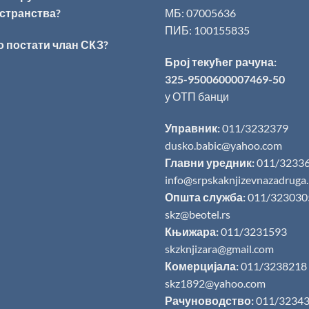
странства?
МБ: 07005636
ПИБ: 100155835
о постати члан СКЗ?
Број текућег рачуна:
325-9500600007469-50
у ОТП банци
Управник:
011/3232379
dusko.babic@yahoo.com
Главни уредник:
011/3233
info@srpskaknjizevnazadruga
Општа служба:
011/323030
skz@beotel.rs
Књижара:
011/3231593
skzknjizara@gmail.com
Комерцијала:
011/3238218
skz1892@yahoo.com
Рачуноводство:
011/3234