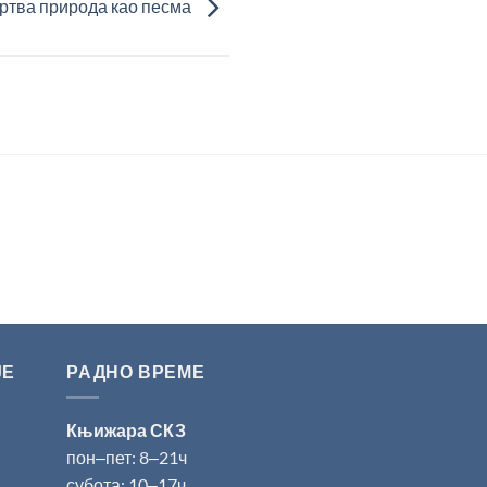
ртва природа као песма
ЈЕ
РАДНО ВРЕМЕ
Књижара СКЗ
пон‒пет: 8‒21ч
субота: 10‒17ч