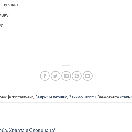
с рукама
маку
ви
унос је постављен у
Задругин летопис
,
Занимљивости
. Забележите
стални
ба, Хрвата и Словенаца”