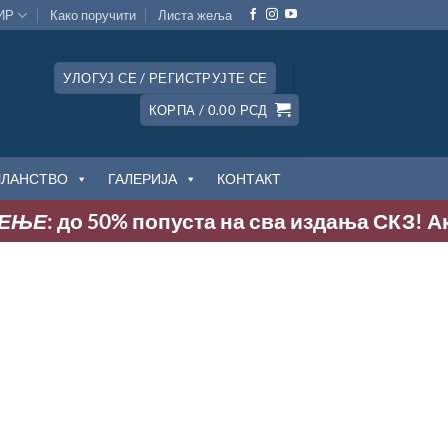
ИР
Како поручити
Листa жеља
УЛОГУЈ СЕ / РЕГИСТРУЈТЕ СЕ
КОРПА /
0.00
РСД
ЧЛАНСТВО
ГАЛЕРИЈА
КОНТАКТ
: до 50% попуста на сва издања СКЗ! Акција 