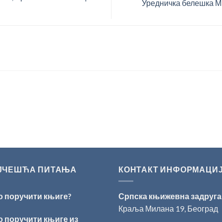
Уредничка белешка М
ЈЧЕШЋА ПИТАЊА
КОНТАКТ ИНФОРМАЦИ
о поручити књиге?
Српска књижевна задруга
Краља Милана 19, Београд
о поручити књиге из