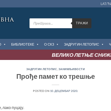
LAT/Ћ
Products
search
ТРАЖИ
О
БИБЛИОТЕКЕ
О СКЗ
ЗАДРУГИН ЛЕТОПИС
ВЕЛИКО ЛЕТЊЕ СНИЖЕЊЕ
ЗАДРУГИН ЛЕТОПИС
,
ЗАНИМЉИВОСТИ
Прође памет ко трешње
POSTED ON
10. ДЕЦЕМБАР 2020.
 лако пуцају.