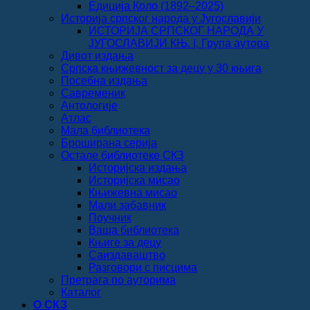
Едиција Коло (1892‒2025)
Историја српског народа у Југославији
ИСТОРИЈА СРПСКОГ НАРОДА У
ЈУГОСЛАВИЈИ КЊ. I, Група аутора
Дивот издања
Српска књижевност за децу у 30 књига
Посебна издања
Савременик
Антологије
Атлас
Мала библиотека
Броширана серија
Остале библиотеке СКЗ
Историјска издања
Историјска мисао
Књижевна мисао
Мали забавник
Поучник
Ваша библиотека
Књиге за децу
Саиздаваштво
Разговори с писцима
Претрага по ауторима
Каталог
О СКЗ