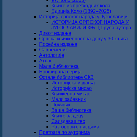
97. Коло (2005)
Књиге из претходних кола
Едиција Коло (1892‒2025)
Историја српског народа у Југославији
ИСТОРИЈА СРПСКОГ НАРОДА У
ЈУГОСЛАВИЈИ КЊ. I, Група аутора
Дивот издања
Српска књижевност за децу у 30 књига
Посебна издања
Савременик
Антологије
Атлас
Мала библиотека
Броширана серија
Остале библиотеке СКЗ
Историјска издања
Историјска мисао
Књижевна мисао
Мали забавник
Поучник
Ваша библиотека
Књиге за децу
Саиздаваштво
Разговори с писцима
Претрага по ауторима