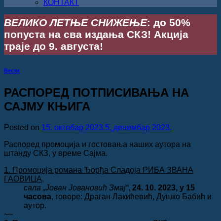
КОНТАКТ
ВЕЛИКО ЛЕТЊЕ СНИЖЕЊЕ
: до 50%
попуста на сва издања СКЗ! Акција
траје до 9. августа!
Вести
РАСПОРЕД ПОТПИСИВАЊА НА
САЈМУ КЊИГА
Posted on
15. октобар 2023.
5. децембар 2023.
Распоред промоција и гостовања наших аутора на
штанду СКЗ, у време Сајма.
1. Промоција романа Ђорђа Сладоја РИБА ЗВАНА
ГАОВИЦА,
сала „Јован Јовановић Змај“
,
24. 10. 2023, у 15
часова
, говоре: Драган Лакићевић, Душко Бабић и
аутор.
~~