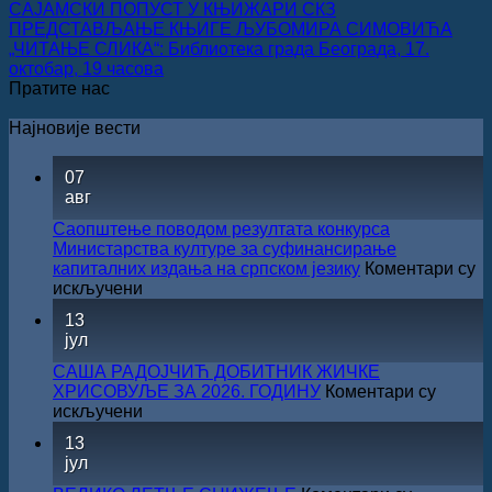
САЈАМСКИ ПОПУСТ У КЊИЖАРИ СКЗ
ПРЕДСТАВЉАЊЕ КЊИГЕ ЉУБОМИРА СИМОВИЋА
„ЧИТАЊЕ СЛИКА“: Библиотека града Београда, 17.
октобар, 19 часова
Пратите нас
Најновије вести
07
авг
Саопштење поводом резултата конкурса
Министарства културе за суфинансирање
капиталних издања на српском језику
Коментари су
на
искључени
Саопштење
13
поводом
јул
резултата
конкурса
САША РАДОЈЧИЋ ДОБИТНИК ЖИЧКЕ
Министарства
ХРИСОВУЉЕ ЗА 2026. ГОДИНУ
Коментари су
културе
на
искључени
за
САША
13
суфинансирање
РАДОЈЧИЋ
јул
капиталних
ДОБИТНИК
издања
ЖИЧКЕ