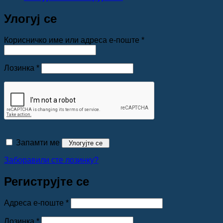
Улогуј се
Обавезно
Корисничко име или адреса е-поште
*
Обавезно
Лозинка
*
Запамти ме
Улогујте се
Заборавили сте лозинку?
Региструјте се
Обавезно
Адреса е-поште
*
Обавезно
Лозинка
*