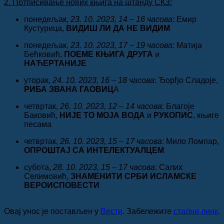
2. Потписивање нових књига на штанду СКЗ:
понедељак,
23. 10. 2023, 14 – 16 часова
: Емир
Кустурица,
ВИДИШ ЛИ ДА НЕ ВИДИМ
понедељак,
23. 10. 2023, 17 – 19 часова
: Матија
Бећковић,
ПОЕМЕ КЊИГА ДРУГА
и
НАЋЕРТАНИЈЕ
уторак,
24. 10. 2023, 16 – 18 часова
: Ђорђо Сладоје,
РИБА ЗВАНА ГАОВИЦ
А
четвртак,
26. 10. 2023, 12 – 14 часова
: Благоје
Баковић,
НИЈЕ ТО МОЈА ВОДА
и
РУКОПИС
, књиге
песама
четвртак,
26. 10. 2023, 15 – 17 часова
: Мило Ломпар,
ОПРОШТАЈ СА ИНТЕЛЕКТУАЛЦЕМ
субота,
28. 10. 2023, 15 – 17 часова
: Салих
Селимовић,
ЗНАМЕНИТИ СРБИ ИСЛАМСКЕ
ВЕРОИСПОВЕСТИ
Овај унос је постављен у
Вести
. Забележите
стални линк
.