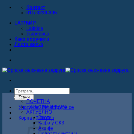
Прескочи
Контакт
на
011/ 3230-305
садржај
LAT/ЋИР
Latinica
Ћирилица
Како поручити
Листa жеља
Products
search
Тражи
ПОЧЕТНА
НАША КЊИЖАРА
Улогуј се / Региструјте се
АКТУЕЛНО
Вести
Корпа /
0.00
рсд
Кафа у СКЗ
Акције
Повратак читању