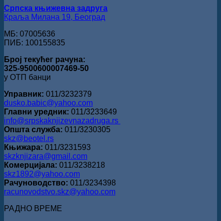
Српска књижевна задруга
Краља Милана 19, Београд
МБ: 07005636
ПИБ: 100155835
Број текућег рачуна:
325-9500600007469-50
у ОТП банци
Управник:
011/3232379
dusko.babic@yahoo.com
Главни уредник:
011/3233649
info@srpskaknjizevnazadruga.rs
Општа служба:
011/3230305
skz@beotel.rs
Књижара:
011/3231593
skzknjizara@gmail.com
Комерцијала:
011/3238218
skz1892@yahoo.com
Рачуноводство:
011/3234398
racunovodstvo.skz@yahoo.com
РАДНО ВРЕМЕ