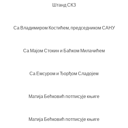
Штанд СКЗ
Са Владимиром Костићем, председником САНУ
Са Мајом Стокин и Баћком Милачићем
Са Емсуром и Ђорђом Сладојем
Матија Бећковић потписује књиге
Матија Бећковић потписује књиге