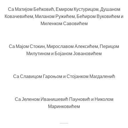
Са Матијом Бећковић, Емиром Кустурицом, Душаном
Ковачевићем, Миланом Ружићем, Бећиром Вуковићем и
Миленком Савовићем
Са Мајом Стокин, Мирославом Алексићем, Перицом
Милутином и Бојаном Јовановићем
Са Славицом Гароњом и Стојанком Магдаленић
Са Јеленом Иванишевић Пауновић и Николом
Маринковићем