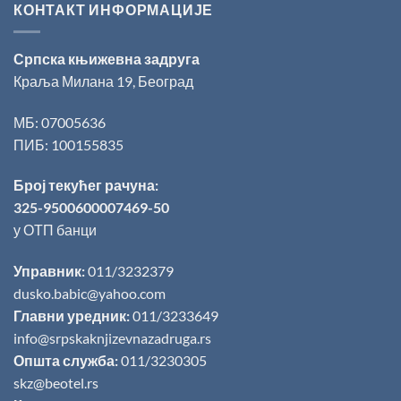
КОНТАКТ ИНФОРМАЦИЈЕ
Српска књижевна задруга
Краља Милана 19, Београд
МБ: 07005636
ПИБ: 100155835
Број текућег рачуна:
325-9500600007469-50
у ОТП банци
Управник:
011/3232379
dusko.babic@yahoo.com
Главни уредник:
011/3233649
info@srpskaknjizevnazadruga.rs
Општа служба:
011/3230305
skz@beotel.rs