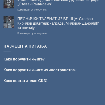
10
СНИЖЕЊЕ
2026.
српском
„Стеван Раичковић”
јул
ГОДИНУ
језику
на
Коментари су искључени
У
Сали
ПЕСНИЧКИ ТАЛЕНАТ ИЗ ВРШЦА: Стефан
10
СКЗ
Кирилов добитник награде „Милован Данојлић“
јул
одржано
за поезију
свечано
на
Коментари су искључени
уручење
ПЕСНИЧКИ
Награде
ТАЛЕНАТ
„Стеван
ИЗ
Раичковић”
НАЈЧЕШЋА ПИТАЊА
ВРШЦА:
Стефан
Кирилов
Како поручити књиге?
добитник
награде
„Милован
Како поручити књиге из иностранства?
Данојлић“
за
Како постати члан СКЗ?
поезију