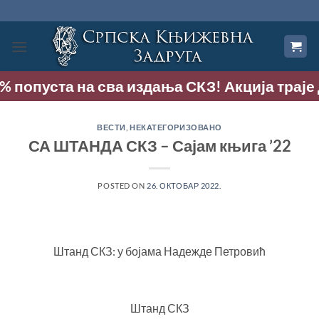
Прескочи
на
садржај
попуста на сва издања СКЗ! Акција траје до 
ВЕСТИ
,
НЕКАТЕГОРИЗОВАНО
СА ШТАНДА СКЗ – Сајам књига ’22
POSTED ON
26. ОКТОБАР 2022.
Штанд СКЗ: у бојама Надежде Петровић
Штанд СКЗ