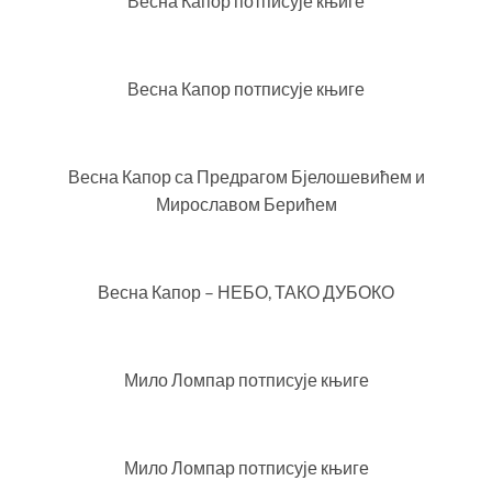
Весна Капор потписује књиге
Весна Капор потписује књиге
Весна Капор са Предрагом Бјелошевићем и
Мирославом Берићем
Весна Капор – НЕБО, ТАКО ДУБОКО
Мило Ломпар потписује књиге
Мило Ломпар потписује књиге