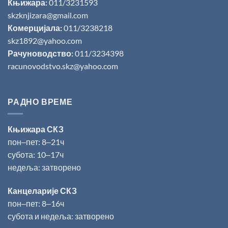
Књижара:
011/3231593
skzknjizara@gmail.com
Комерцијала:
011/3238218
skz1892@yahoo.com
Рачуноводство:
011/3234398
racunovodstvo.skz@yahoo.com
РАДНО ВРЕМЕ
Књижара СКЗ
пон‒пет: 8‒21ч
субота: 10‒17ч
недеља: затворено
Канцеларије СКЗ
пон‒пет: 8‒16ч
субота и недеља: затворено