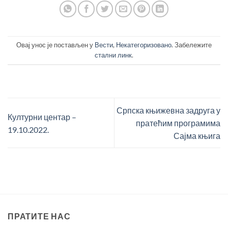
Овај унос је постављен у
Вести
,
Некатегоризовано
. Забележите
стални линк
.
Српска књижевна задруга у
Културни центар –
пратећим програмима
19.10.2022.
Сајма књига
ПРАТИТЕ НАС