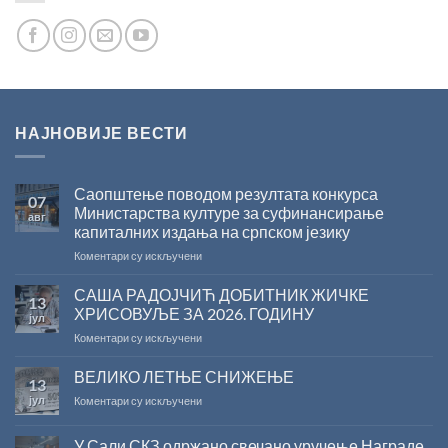
НАЈНОВИЈЕ ВЕСТИ
Саопштење поводом резултата конкурса
07
Министарства културе за суфинансирање
авг
капиталних издања на српском језику
на
Коментари су искључени
Саопштење
поводом
САША РАДОЈЧИЋ ДОБИТНИК ЖИЧКЕ
13
резултата
ХРИСОВУЉЕ ЗА 2026. ГОДИНУ
јул
конкурса
на
Коментари су искључени
Министарства
САША
културе
РАДОЈЧИЋ
ВЕЛИКО ЛЕТЊЕ СНИЖЕЊЕ
за
13
ДОБИТНИК
суфинансирање
јул
на
Коментари су искључени
ЖИЧКЕ
капиталних
ВЕЛИКО
ХРИСОВУЉЕ
издања
ЛЕТЊЕ
ЗА
на
У Сали СКЗ одржано свечано уручење Награде