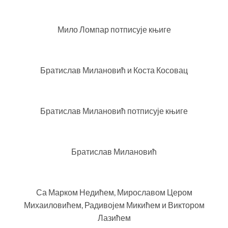
Мило Ломпар потписује књиге
Братислав Милановић и Коста Косовац
Братислав Милановић потписује књиге
Братислав Милановић
Са Марком Недићем, Мирославом Цером
Михаиловићем, Радивојем Микићем и Виктором
Лазићем