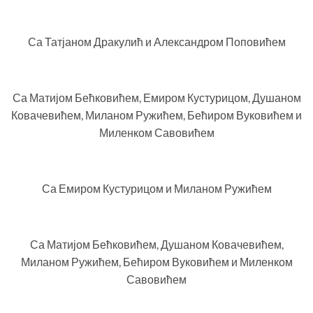
Са Татјаном Дракулић и Александром Поповићем
Са Матијом Бећковићем, Емиром Кустурицом, Душаном
Ковачевићем, Миланом Ружићем, Бећиром Вуковићем и
Миленком Савовићем
Са Емиром Кустурицом и Миланом Ружићем
Са Матијом Бећковићем, Душаном Ковачевићем,
Миланом Ружићем, Бећиром Вуковићем и Миленком
Савовићем