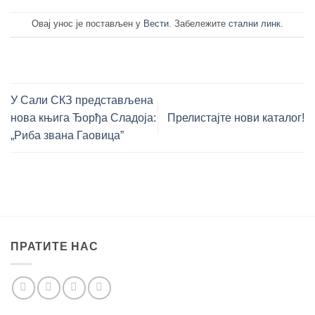
Овај унос је постављен у
Вести
. Забележите
стални линк
.
У Сали СКЗ представљена
нова књига Ђорђа Сладоја:
Прелистајте нови каталог!
„Риба звана Гаовица”
ПРАТИТЕ НАС