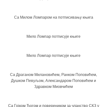
Са Милом Ломпаром на потписивању књига
Мило Ломпар потписује књиге
Мило Ломпар потписује књиге
Са Драганом Милановићем, Ранком Поповићем,
Душком Певуљом, Александаром Поповићем и
Здравком Миовчићем
Са Гојком Ђогом и повереником за чланство СКЗ у