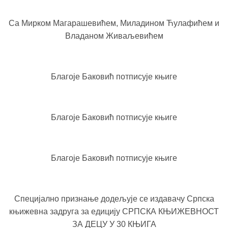
Са Мирком Магарашевићем, Миладином Ћулафићем и
Владаном Живаљевићем
Благоје Баковић потписује књиге
Благоје Баковић потписује књиге
Благоје Баковић потписује књиге
Специјално признање додељује се издавачу Српска
књижевна задруга за едицију СРПСКА КЊИЖЕВНОСТ
ЗА ДЕЦУ У 30 КЊИГА