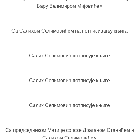
Бару Велимиром Мијовићем
Са Салихом Селимовићем на потписивању књига
Салих Селимовић потписује књиге
Салих Селимовић потписује књиге
Салих Селимовић потписује књиге
Са председником Матице српске Драганом Станићем и
Салихом Селимовићем