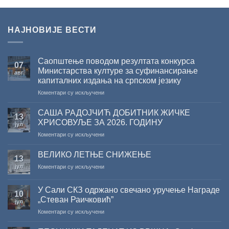
НАЈНОВИЈЕ ВЕСТИ
Саопштење поводом резултата конкурса
07
Министарства културе за суфинансирање
авг
капиталних издања на српском језику
на
Коментари су искључени
Саопштење
поводом
САША РАДОЈЧИЋ ДОБИТНИК ЖИЧКЕ
13
резултата
ХРИСОВУЉЕ ЗА 2026. ГОДИНУ
јул
конкурса
на
Коментари су искључени
Министарства
САША
културе
РАДОЈЧИЋ
за
ВЕЛИКО ЛЕТЊЕ СНИЖЕЊЕ
13
ДОБИТНИК
суфинансирање
јул
на
Коментари су искључени
ЖИЧКЕ
капиталних
ВЕЛИКО
ХРИСОВУЉЕ
издања
ЛЕТЊЕ
ЗА
на
У Сали СКЗ одржано свечано уручење Награде
СНИЖЕЊЕ
10
2026.
српском
„Стеван Раичковић”
јул
ГОДИНУ
језику
на
Коментари су искључени
У
Сали