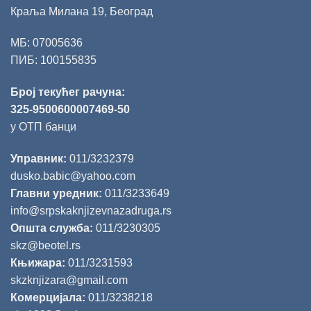
Краља Милана 19, Београд
МБ: 07005636
ПИБ: 100155835
Број текућег рачуна:
325-9500600007469-50
у ОТП банци
Управник:
011/3232379
dusko.babic@yahoo.com
Главни уредник:
011/3233649
info@srpskaknjizevnazadruga.rs
Општа служба:
011/3230305
skz@beotel.rs
Књижара:
011/3231593
skzknjizara@gmail.com
Комерцијала:
011/3238218