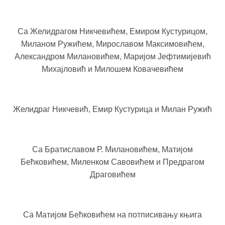
Са Желидрагом Никчевићем, Емиром Кустурицом,
Миланом Ружићем, Мирославом Максимовићем,
Александром Милановићем, Маријом Јефтимијевић
Михајловић и Милошем Ковачевићем
Желидраг Никчевић, Емир Кустурица и Милан Ружић
Са Братиславом Р. Милановићем, Матијом
Бећковићем, Миленком Савовићем и Предрагом
Драговићем
Са Матијом Бећковићем на потписивању књига