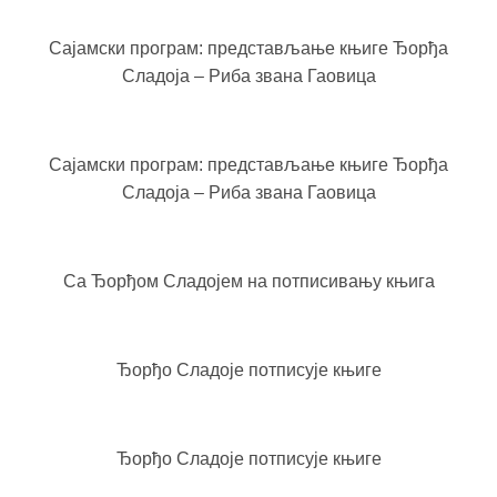
Сајамски програм: представљање књиге Ђорђа
Сладоја – Риба звана Гаовица
Сајамски програм: представљање књиге Ђорђа
Сладоја – Риба звана Гаовица
Са Ђорђом Сладојем на потписивању књига
Ђорђо Сладоје потписује књиге
Ђорђо Сладоје потписује књиге