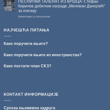
ПЕСНИЧКИ ТАЛЕНАТ ИЗ ВРШЦА: Стефан
10
СКЗ
Кирилов добитник награде „Милован Данојлић“
јул
одржано
за поезију
свечано
на
Коментари су искључени
уручење
ПЕСНИЧКИ
Награде
ТАЛЕНАТ
„Стеван
ИЗ
Раичковић”
НАЈЧЕШЋА ПИТАЊА
ВРШЦА:
Стефан
Кирилов
Како поручити књиге?
добитник
награде
„Милован
Како поручити књиге из иностранства?
Данојлић“
за
Како постати члан СКЗ?
поезију
КОНТАКТ ИНФОРМАЦИЈЕ
Српска књижевна задруга