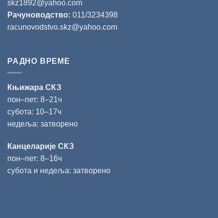
skz1892@yahoo.com
Рачуноводство:
011/3234398
racunovodstvo.skz@yahoo.com
РАДНО ВРЕМЕ
Књижара СКЗ
пон‒пет: 8‒21ч
субота: 10‒17ч
недеља: затворено
Канцеларије СКЗ
пон‒пет: 8‒16ч
субота и недеља: затворено