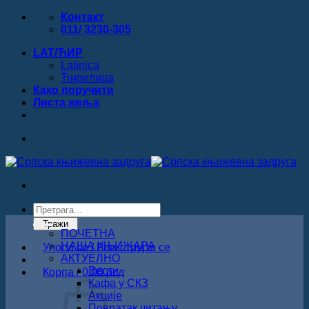
Прескочи
Контакт
на
011/ 3230-305
садржај
LAT/ЋИР
Latinica
Ћирилица
Како поручити
Листa жеља
Products
search
Тражи
ПОЧЕТНА
НАША КЊИЖАРА
Улогуј се / Региструјте се
АКТУЕЛНО
Вести
Корпа /
0.00
рсд
Кафа у СКЗ
Акције
Повратак читању