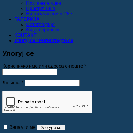
Постаните члан
Приступница
Наши чланови о СКЗ
ГАЛЕРИЈА
Фотографије
Видео прилози
КОНТАКТ
Улогуј се / Региструјте се
Улогуј се
Обавезно
Корисничко име или адреса е-поште
*
Обавезно
Лозинка
*
Запамти ме
Улогујте се