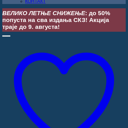
КОНТАКТ
ВЕЛИКО ЛЕТЊЕ СНИЖЕЊЕ
: до 50%
попуста на сва издања СКЗ! Акција
траје до 9. августа!