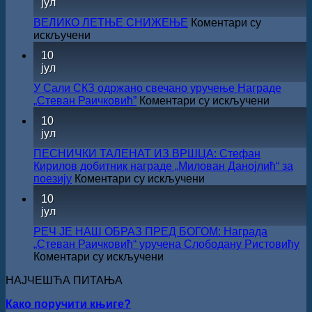
јул
ДОБИТНИК
ЖИЧКЕ
ВЕЛИКО ЛЕТЊЕ СНИЖЕЊЕ
Коментари су
ХРИСОВУЉЕ
на
искључени
ЗА
ВЕЛИКО
10
2026.
ЛЕТЊЕ
јул
ГОДИНУ
СНИЖЕЊЕ
У Сали СКЗ одржано свечано уручење Награде
на
„Стеван Раичковић”
Коментари су искључени
У
10
Сали
јул
СКЗ
одржан
ПЕСНИЧКИ ТАЛЕНАТ ИЗ ВРШЦА: Стефан
свечано
Кирилов добитник награде „Милован Данојлић“ за
уручењ
на
поезију
Коментари су искључени
Наград
ПЕСНИЧКИ
10
„Стеван
ТАЛЕНАТ
јул
Раичков
ИЗ
ВРШЦА:
РЕЧ ЈЕ НАШ ОБРАЗ ПРЕД БОГОМ: Награда
Стефан
„Стеван Раичковић“ уручена Слободану Ристовићу
Кирилов
на
Коментари су искључени
добитник
РЕЧ
награде
НАЈЧЕШЋА ПИТАЊА
ЈЕ
„Милован
НАШ
Данојлић“
Како поручити књиге?
ОБРАЗ