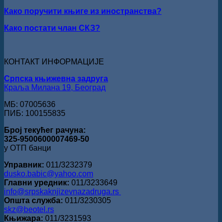
за
ПРЕД
Како поручити књиге из иностранства?
поезију
БОГОМ:
Награда
Како постати члан СКЗ?
„Стеван
Раичковић“
уручена
Слободану
КОНТАКТ ИНФОРМАЦИЈЕ
Ристовићу
Српска књижевна задруга
Краља Милана 19, Београд
МБ: 07005636
ПИБ: 100155835
Број текућег рачуна:
325-9500600007469-50
у ОТП банци
Управник:
011/3232379
dusko.babic@yahoo.com
Главни уредник:
011/3233649
info@srpskaknjizevnazadruga.rs
Општа служба:
011/3230305
skz@beotel.rs
Књижара:
011/3231593