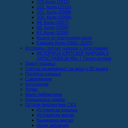
103 Коло (2011)
102. Коло (2010)
101. Коло (2009)
100. Коло (2008)
99. Коло (2007)
98. Коло (2006)
97. Коло (2005)
Књиге из претходних кола
Едиција Коло (1892‒2025)
Историја српског народа у Југославији
ИСТОРИЈА СРПСКОГ НАРОДА У
ЈУГОСЛАВИЈИ КЊ. I, Група аутора
Дивот издања
Српска књижевност за децу у 30 књига
Посебна издања
Савременик
Антологије
Атлас
Мала библиотека
Броширана серија
Остале библиотеке СКЗ
Историјска издања
Историјска мисао
Књижевна мисао
Мали забавник