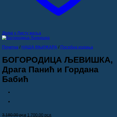
Додај у Листу жеља
Почетна
/
НАША КЊИЖАРА
/
Посебна издања
БОГОРОДИЦА ЉЕВИШКА,
Драга Панић и Гордана
Бабић
Оригинална
Тренутна
3,180.00
рсд
1,700.00
рсд