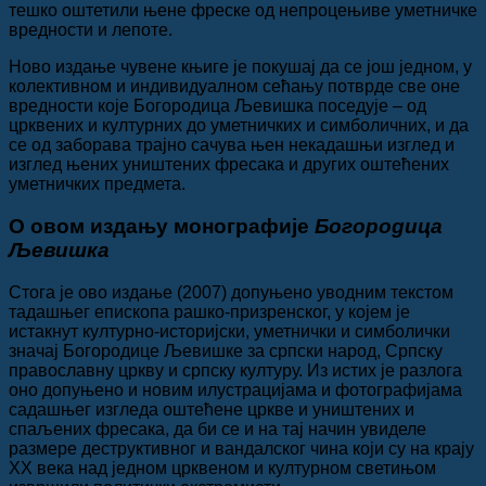
тешко оштетили њене фреске од непроцењиве уметничке
вредности и лепоте.
Ново издање чувене књиге је покушај да се још једном, у
колективном и индивидуалном сећању потврде све оне
вредности које Богородица Љевишка поседује – од
црквених и културних до уметничких и симболичних, и да
се од заборава трајно сачува њен некадашњи изглед и
изглед њених уништених фресака и других оштећених
уметничких предмета.
О овом издању монографије
Богородица
Љевишка
Стога је ово издање (2007) допуњено уводним текстом
тадашњег епископа рашко-призренског, у којем је
истакнут културно-историјски, уметнички и симболички
значај Богородице Љевишке за српски народ, Српску
православну цркву и српску културу. Из истих је разлога
оно допуњено и новим илустрацијама и фотографијама
садашњег изгледа оштећене цркве и уништених и
спаљених фресака, да би се и на тај начин увиделе
размере деструктивног и вандалског чина који су на крају
XX века над једном црквеном и културном светињом