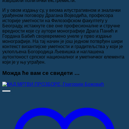
извршили политички екстремисти.
И у овом издању су, у веома илустративном и зналачки
урађеном поговору Драгана Војводића, професора
историје уметности на Филозофском факултету у
Београду, истакнуте све оне професионалне и стручне
вредности које су аутори монографије Драга Панић и
Гордана Бабић својевремено унеле у прво издање
монографије. На тај начин је још једном потврђен шири
контекст византијске уметности и градитељства у који је
уклопљена Богородица Љевишка и наглашена
аутохтоност српског националног и уметничког елемента
који је у њу уграђен.
Можда ће вам се свидети …