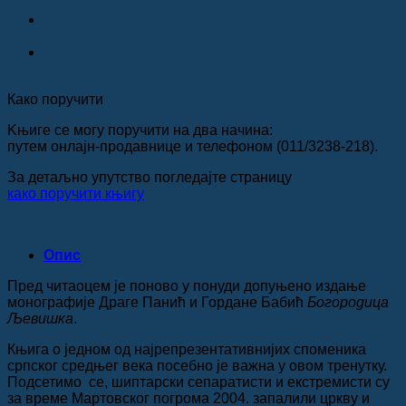
Како поручити
Kњиге се могу поручити на два начина:
путем онлајн-продавнице и телефоном (011/3238-218).
За детаљно упутство погледајте страницу
како поручити књигу
Опис
Пред читаоцем је поново у понуди допуњено издање
монографије Драге Панић и Гордане Бабић
Богородица
Љевишка
.
Књига о једном од најрепрезентативнијих споменика
српског средњег века посебно је важна у овом тренутку.
Подсетимо се, шиптарски сепаратисти и екстремисти су
за време Мартовског погрома 2004. запалили цркву и