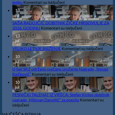
na
jeziku
Komentari su isključeni
Saopštenje
13
povodom
jul
rezultata
konkursa
SAŠA RADOJČIĆ DOBITNIK ŽIČKE HRISOVULJE ZA
Ministarstva
na
2026. GODINU
Komentari su isključeni
kulture
SAŠA
13
za
RADOJČIĆ
jul
sufinansiranje
DOBITNIK
kapitalnih
ŽIČKE
na
VELIKO LETNJE SNIŽENJE
Komentari su isključeni
izdanja
HRISOVULJE
VELIK
na
10
ZA
LETNJ
srpskom
jul
2026.
SNIŽE
jeziku
GODINU
U Sali SKZ održano svečano uručenje Nagrade „Stevan
na
Raičković”
Komentari su isključeni
U
10
Sali
jul
SKZ
održano
PESNIČKI TALENAT IZ VRŠCA: Stefan Kirilov dobitnik
svečano
nagrade „Milovan Danojlić“ za poeziju
Komentari su
uručenje
na
isključeni
Nagrade
PESNIČKI
„Stevan
NAJČEŠĆA PITANJA
TALENAT