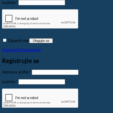
Obavezno
Lozinka
*
Zapamti me
Ulogujte se
Zaboravili ste lozinku?
Registrujte se
Obavezno
Adresa e-pošte
*
Obavezno
Lozinka
*