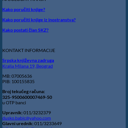
Raičković”
IZ
Kako poručiti knjige?
VRŠCA:
Stefan
Kako poručiti knjige iz inostranstva?
Kirilov
dobitnik
Kako postati član SKZ?
nagrade
„Milovan
Danojlić“
za
KONTAKT INFORMACIJE
poeziju
Srpska književna zadruga
Kralja Milana 19, Beograd
MB: 07005636
PIB: 100155835
Broj tekućeg računa:
325-9500600007469-50
u OTP banci
Upravnik:
011/3232379
dusko.babic@yahoo.com
Glavni urednik:
011/3233649