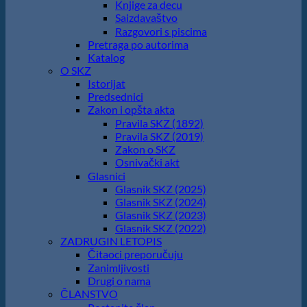
Knjige za decu
Saizdavaštvo
Razgovori s piscima
Pretraga po autorima
Katalog
O SKZ
Istorijat
Predsednici
Zakon i opšta akta
Pravila SKZ (1892)
Pravila SKZ (2019)
Zakon o SKZ
Osnivački akt
Glasnici
Glasnik SKZ (2025)
Glasnik SKZ (2024)
Glasnik SKZ (2023)
Glasnik SKZ (2022)
ZADRUGIN LETOPIS
Čitaoci preporučuju
Zanimljivosti
Drugi o nama
ČLANSTVO