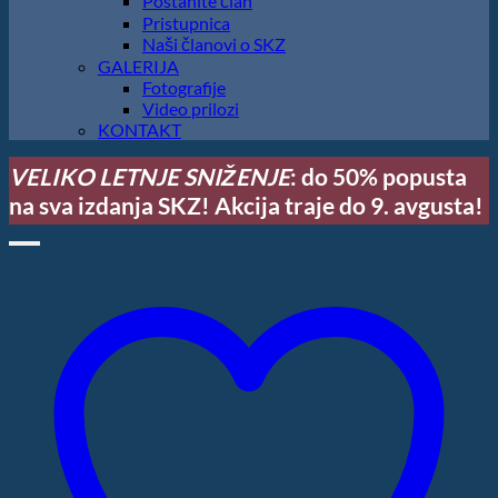
Postanite član
Pristupnica
Naši članovi o SKZ
GALERIJA
Fotografije
Video prilozi
KONTAKT
VELIKO LETNJE SNIŽENJE
: do 50% popusta
na sva izdanja SKZ! Akcija traje do 9. avgusta!