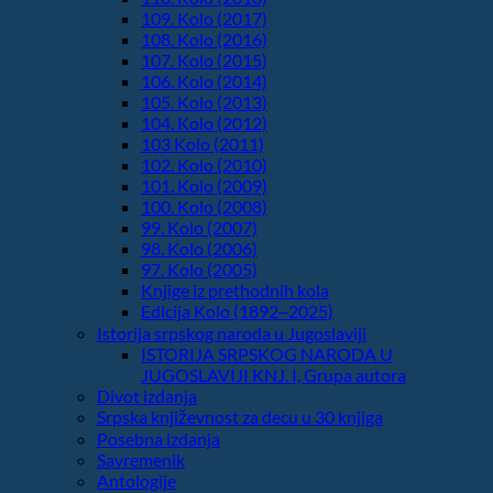
109. Kolo (2017)
108. Kolo (2016)
107. Kolo (2015)
106. Kolo (2014)
105. Kolo (2013)
104. Kolo (2012)
103 Kolo (2011)
102. Kolo (2010)
101. Kolo (2009)
100. Kolo (2008)
99. Kolo (2007)
98. Kolo (2006)
97. Kolo (2005)
Knjige iz prethodnih kola
Edicija Kolo (1892‒2025)
Istorija srpskog naroda u Jugoslaviji
ISTORIJA SRPSKOG NARODA U
JUGOSLAVIJI KNJ. I, Grupa autora
Divot izdanja
Srpska književnost za decu u 30 knjiga
Posebna izdanja
Savremenik
Antologije