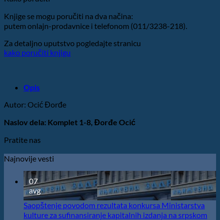
Knjige se mogu poručiti na dva načina:
putem onlajn-prodavnice i telefonom (011/3238-218).
Za detaljno uputstvo pogledajte stranicu
kako poručiti knjigu
Opis
Autor: Ocić Đorđe
Naslov dela: Komplet 1-8, Đorđe Ocić
Pratite nas
Najnovije vesti
07
avg
Saopštenje povodom rezultata konkursa Ministarstva
kulture za sufinansiranje kapitalnih izdanja na srpskom