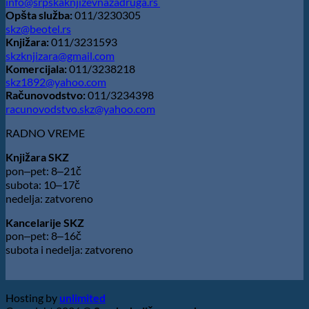
info@srpskaknjizevnazadruga.rs
Opšta služba:
011/3230305
skz@beotel.rs
Knjižara:
011/3231593
skzknjizara@gmail.com
Komercijala:
011/3238218
skz1892@yahoo.com
Računovodstvo:
011/3234398
racunovodstvo.skz@yahoo.com
RADNO VREME
Knjižara SKZ
pon‒pet: 8‒21č
subota: 10‒17č
nedelja: zatvoreno
Kancelarije SKZ
pon‒pet: 8‒16č
subota i nedelja: zatvoreno
Hosting by
unlimited