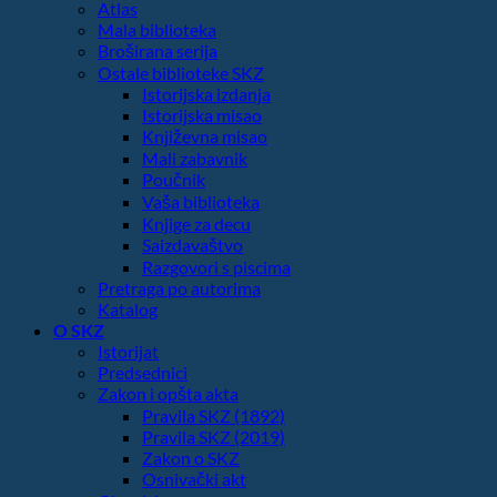
Atlas
Mala biblioteka
Broširana serija
Ostale biblioteke SKZ
Istorijska izdanja
Istorijska misao
Književna misao
Mali zabavnik
Poučnik
Vaša biblioteka
Knjige za decu
Saizdavaštvo
Razgovori s piscima
Pretraga po autorima
Katalog
O SKZ
Istorijat
Predsednici
Zakon i opšta akta
Pravila SKZ (1892)
Pravila SKZ (2019)
Zakon o SKZ
Osnivački akt