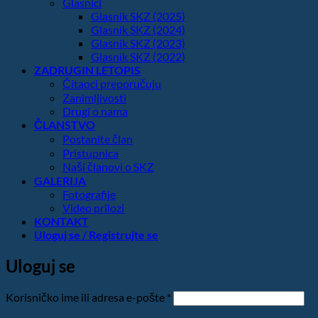
Glasnici
Glasnik SKZ (2025)
Glasnik SKZ (2024)
Glasnik SKZ (2023)
Glasnik SKZ (2022)
ZADRUGIN LETOPIS
Čitaoci preporučuju
Zanimljivosti
Drugi o nama
ČLANSTVO
Postanite član
Pristupnica
Naši članovi o SKZ
GALERIJA
Fotografije
Video prilozi
KONTAKT
Uloguj se / Registrujte se
Uloguj se
Obavezno
Korisničko ime ili adresa e-pošte
*