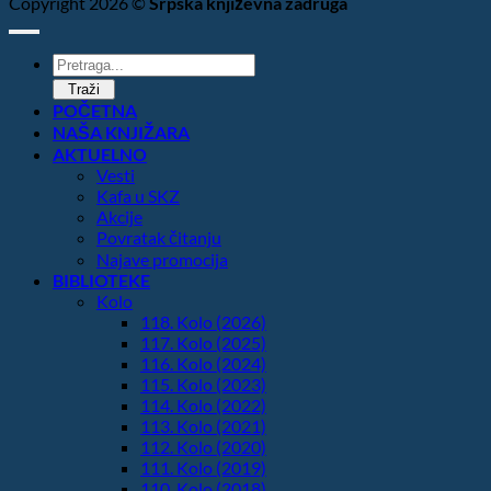
Copyright 2026 ©
Srpska književna zadruga
Products
search
Traži
POČETNA
NAŠA KNJIŽARA
AKTUELNO
Vesti
Kafa u SKZ
Akcije
Povratak čitanju
Najave promocija
BIBLIOTEKE
Kolo
118. Kolo (2026)
117. Kolo (2025)
116. Kolo (2024)
115. Kolo (2023)
114. Kolo (2022)
113. Kolo (2021)
112. Kolo (2020)
111. Kolo (2019)
110. Kolo (2018)