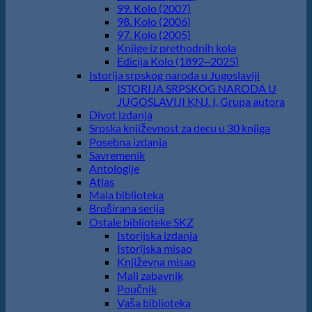
99. Kolo (2007)
98. Kolo (2006)
97. Kolo (2005)
Knjige iz prethodnih kola
Edicija Kolo (1892‒2025)
Istorija srpskog naroda u Jugoslaviji
ISTORIJA SRPSKOG NARODA U
JUGOSLAVIJI KNJ. I, Grupa autora
Divot izdanja
Srpska književnost za decu u 30 knjiga
Posebna izdanja
Savremenik
Antologije
Atlas
Mala biblioteka
Broširana serija
Ostale biblioteke SKZ
Istorijska izdanja
Istorijska misao
Književna misao
Mali zabavnik
Poučnik
Vaša biblioteka