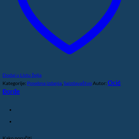
Dodaj u Listu želja
Ocić
Kategorije:
Posebna izdanja
,
Saizdavaštvo
Autor:
Đorđe
Kako poručiti