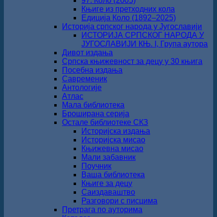
97. Коло (2005)
Књиге из претходних кола
Едиција Коло (1892‒2025)
Историја српског народа у Југославији
ИСТОРИЈА СРПСКОГ НАРОДА У
ЈУГОСЛАВИЈИ КЊ. I, Група аутора
Дивот издања
Српска књижевност за децу у 30 књига
Посебна издања
Савременик
Антологије
Атлас
Мала библиотека
Броширана серија
Остале библиотеке СКЗ
Историјска издања
Историјска мисао
Књижевна мисао
Мали забавник
Поучник
Ваша библиотека
Књиге за децу
Саиздаваштво
Разговори с писцима
Претрага по ауторима