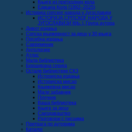
Књиге из претходних кола
Едиција Коло (1892‒2025)
Историја српског народа у Југославији
ИСТОРИЈА СРПСКОГ НАРОДА У
ЈУГОСЛАВИЈИ КЊ. I, Група аутора
Дивот издања
Српска књижевност за децу у 30 књига
Посебна издања
Савременик
Антологије
Атлас
Мала библиотека
Броширана серија
Остале библиотеке СКЗ
Историјска издања
Историјска мисао
Књижевна мисао
Мали забавник
Поучник
Ваша библиотека
Књиге за децу
Саиздаваштво
Разговори с писцима
Претрага по ауторима
Каталог