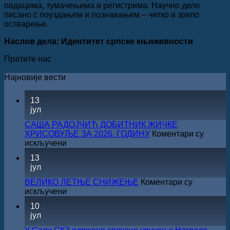
подацима, тумачењима и регистрима. Научно дело
писано с поуздањем и познавањем – читко и зрело
остварење.
Наслов дела: Идентитет српске књижевности
Пратите нас
Најновије вести
13
јул
САША РАДОЈЧИЋ ДОБИТНИК ЖИЧКЕ
ХРИСОВУЉЕ ЗА 2026. ГОДИНУ
Коментари су
на
искључени
САША
13
РАДОЈЧИЋ
јул
ДОБИТНИК
ЖИЧКЕ
ВЕЛИКО ЛЕТЊЕ СНИЖЕЊЕ
Коментари су
ХРИСОВУЉЕ
на
искључени
ЗА
ВЕЛИКО
10
2026.
ЛЕТЊЕ
јул
ГОДИНУ
СНИЖЕЊЕ