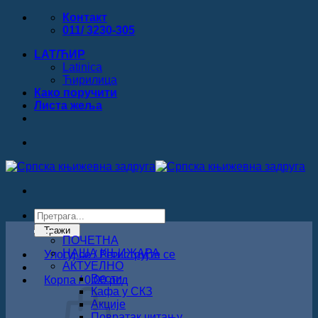
Прескочи
Контакт
на
011/ 3230-305
садржај
LAT/ЋИР
Latinica
Ћирилица
Како поручити
Листa жеља
Products
search
Тражи
ПОЧЕТНА
НАША КЊИЖАРА
Улогуј се / Региструјте се
АКТУЕЛНО
Вести
Корпа /
0.00
рсд
Кафа у СКЗ
Акције
Повратак читању