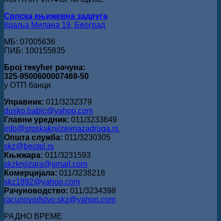
Ристовићу
Српска књижевна задруга
Краља Милана 19, Београд
МБ: 07005636
ПИБ: 100155835
Број текућег рачуна:
325-9500600007469-50
у ОТП банци
Управник:
011/3232379
dusko.babic@yahoo.com
Главни уредник:
011/3233649
info@srpskaknjizevnazadruga.rs
Општа служба:
011/3230305
skz@beotel.rs
Књижара:
011/3231593
skzknjizara@gmail.com
Комерцијала:
011/3238218
skz1892@yahoo.com
Рачуноводство:
011/3234398
racunovodstvo.skz@yahoo.com
РАДНО ВРЕМЕ