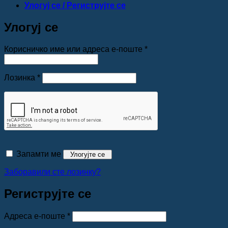
Улогуј се / Региструјте се
Улогуј се
Обавезно
Корисничко име или адреса е-поште
*
Обавезно
Лозинка
*
Запамти ме
Улогујте се
Заборавили сте лозинку?
Региструјте се
Обавезно
Адреса е-поште
*