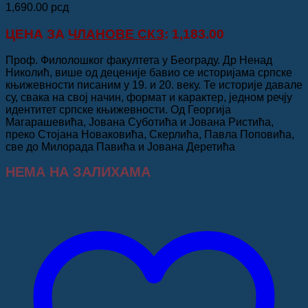
1,690.00
рсд
ЦЕНА ЗА
ЧЛАНОВЕ СКЗ
: 1,183.00
Проф. Филолошког факултета у Београду. Др Ненад
Николић, више од деценије бавио се историјама српске
књижевности писаним у 19. и 20. веку. Те историје давале
су, свака на свој начин, формат и карактер, једном речју
идентитет српске књижевности. Од Георгија
Магарашевића, Јована Суботића и Јована Ристића,
преко Стојана Новаковића, Скерлића, Павла Поповића,
све до Милорада Павића и Јована Деретића
НЕМА НА ЗАЛИХАМА