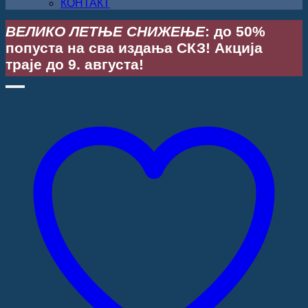
КОНТАКТ
ВЕЛИКО ЛЕТЊЕ СНИЖЕЊЕ
: до 50%
попуста на сва издања СКЗ! Акција
траје до 9. августа!