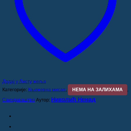
Додај у Листу жеља
Категорије:
Књижевна мисао
,
НЕМА НА ЗАЛИХАМА
,
Николић Ненад
Саиздаваштво
Аутор: