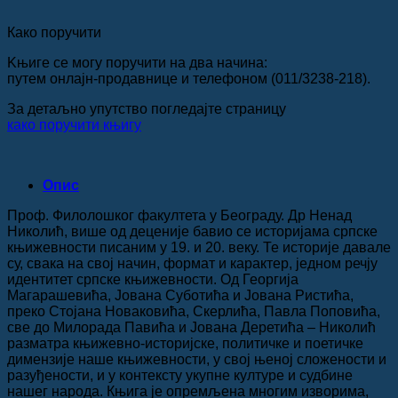
Како поручити
Kњиге се могу поручити на два начина:
путем онлајн-продавнице и телефоном (011/3238-218).
За детаљно упутство погледајте страницу
како поручити књигу
Опис
Проф. Филолошког факултета у Београду. Др Ненад
Николић, више од деценије бавио се историјама српске
књижевности писаним у 19. и 20. веку. Те историје давале
су, свака на свој начин, формат и карактер, једном речју
идентитет српске књижевности. Од Георгија
Магарашевића, Јована Суботића и Јована Ристића,
преко Стојана Новаковића, Скерлића, Павла Поповића,
све до Милорада Павића и Јована Деретића – Николић
разматра књижевно-историјске, политичке и поетичке
димензије наше књижевности, у свој њеној сложености и
разуђености, и у контексту укупне културе и судбине
нашег народа. Књига је опремљена многим изворима,