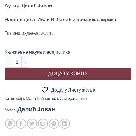
била:
300.00 рсд.
Аутор: Делић Јован
500.00 рсд.
Наслов дела: Иван В. Лалић и њемачка лирика
Година издања: 2011.
Књижевна наука и есејистика
ИВАН В. ЛАЛИЋ И ЊЕМАЧКА ЛИРИКА, Јован Делић количина
ДОДАЈ У КОРПУ
Додај у Листу жеља
Категорије:
Мала Библиотека
,
Саиздаваштво
Делић Јован
Аутор: