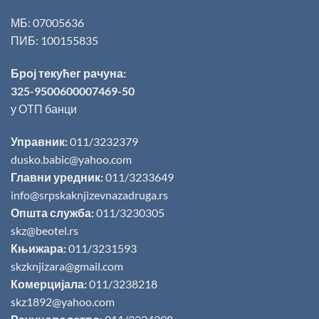
МБ: 07005636
ПИБ: 100155835
Број текућег рачуна:
325-9500600007469-50
у ОТП банци
Управник:
011/3232379
dusko.babic@yahoo.com
Главни уредник:
011/3233649
info@srpskaknjizevnazadruga.rs
Општа служба:
011/3230305
skz@beotel.rs
Књижара:
011/3231593
skzknjizara@gmail.com
Комерцијала:
011/3238218
skz1892@yahoo.com