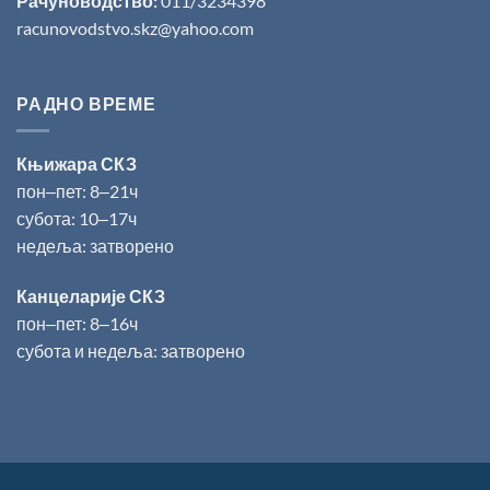
Рачуноводство:
011/3234398
racunovodstvo.skz@yahoo.com
РАДНО ВРЕМЕ
Књижара СКЗ
пон‒пет: 8‒21ч
субота: 10‒17ч
недеља: затворено
Канцеларије СКЗ
пон‒пет: 8‒16ч
субота и недеља: затворено