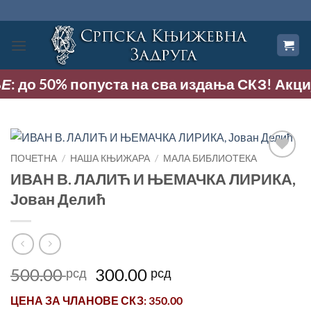
Прескочи
на
садржај
: до 50% попуста на сва издања СКЗ! Акција 
ПОЧЕТНА
/
НАША КЊИЖАРА
/
МАЛА БИБЛИОТЕКА
Додај
ИВАН В. ЛАЛИЋ И ЊЕМАЧКА ЛИРИКА,
у
Јован Делић
Листу
жеља
Оригинална
Тренутна
500.00
300.00
рсд
рсд
цена
цена
ЦЕНА ЗА
ЧЛАНОВЕ СКЗ
: 350.00
је
је: