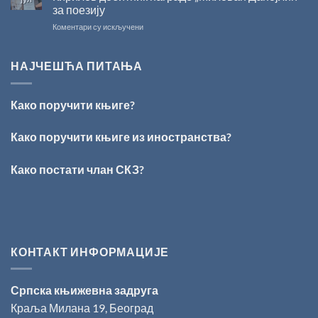
одржано
за поезију
свечано
на
Коментари су искључени
уручење
ПЕСНИЧКИ
Награде
ТАЛЕНАТ
„Стеван
ИЗ
Раичковић”
НАЈЧЕШЋА ПИТАЊА
ВРШЦА:
Стефан
Кирилов
Како поручити књиге?
добитник
награде
„Милован
Како поручити књиге из иностранства?
Данојлић“
за
Како постати члан СКЗ?
поезију
КОНТАКТ ИНФОРМАЦИЈЕ
Српска књижевна задруга
Краља Милана 19, Београд