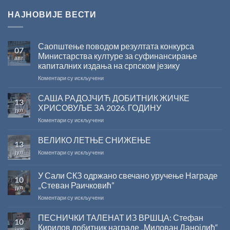
НАЈНОВИЈЕ ВЕСТИ
Саопштење поводом резултата конкурса
07
Министарства културе за суфинансирање
авг
капиталних издања на српском језику
на
Коментари су искључени
Саопштење
поводом
САША РАДОЈЧИЋ ДОБИТНИК ЖИЧКЕ
13
резултата
ХРИСОВУЉЕ ЗА 2026. ГОДИНУ
јул
конкурса
на
Коментари су искључени
Министарства
САША
културе
РАДОЈЧИЋ
ВЕЛИКО ЛЕТЊЕ СНИЖЕЊЕ
за
13
ДОБИТНИК
суфинансирање
јул
на
Коментари су искључени
ЖИЧКЕ
капиталних
ВЕЛИКО
ХРИСОВУЉЕ
издања
ЛЕТЊЕ
ЗА
на
У Сали СКЗ одржано свечано уручење Награде
10
СНИЖЕЊЕ
2026.
српском
„Стеван Раичковић”
јул
ГОДИНУ
језику
на
Коментари су искључени
У
Сали
ПЕСНИЧКИ ТАЛЕНАТ ИЗ ВРШЦА: Стефан
10
СКЗ
Кирилов добитник награде „Милован Данојлић“
јул