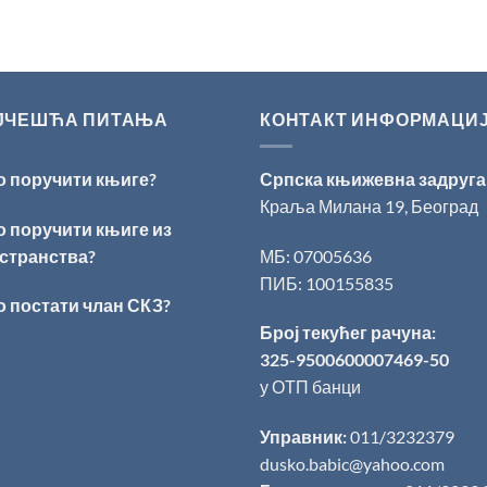
ЈЧЕШЋА ПИТАЊА
КОНТАКТ ИНФОРМАЦИ
о поручити књиге?
Српска књижевна задруга
Краља Милана 19, Београд
о поручити књиге из
странства?
МБ: 07005636
ПИБ: 100155835
о постати члан СКЗ?
Број текућег рачуна:
325-9500600007469-50
у ОТП банци
Управник:
011/3232379
dusko.babic@yahoo.com