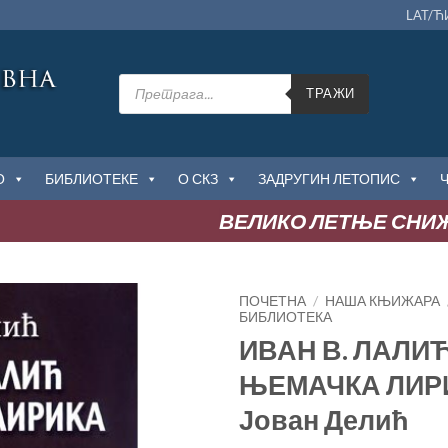
LAT/Ћ
Products
search
ТРАЖИ
О
БИБЛИОТЕКЕ
О СКЗ
ЗАДРУГИН ЛЕТОПИС
ВЕЛИКО ЛЕТЊЕ СНИЖЕЊ
ПОЧЕТНА
/
НАША КЊИЖАРА
БИБЛИОТЕКА
ИВАН В. ЛАЛИЋ
Додај
у
ЊЕМАЧКА ЛИР
Листу
жеља
Јован Делић