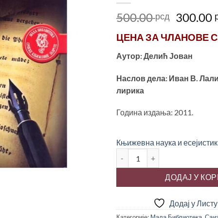
Оригин
500.00
300.00
рсд
цена
ЦЕНА ЗА
ЧЛАНОВЕ С
је
била:
Аутор: Делић Јован
500.00 
Наслов дела: Иван В. Лал
лирика
Година издања: 2011.
Књижевна наука и есејистик
ИВАН В. ЛАЛИЋ И ЊЕМАЧКА Л
ДОДАЈ У КО
Додај у Лист
Категорије:
Мала Библиотека
,
Саи