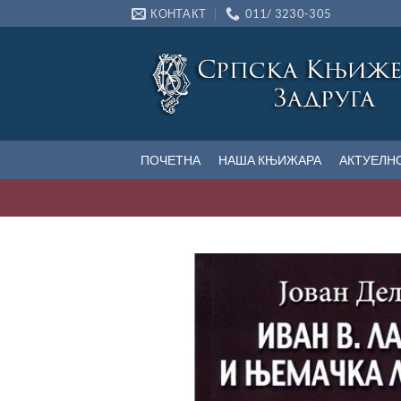
Прескочи
КОНТАКТ
011/ 3230-305
на
садржај
ПОЧЕТНА
НАША КЊИЖАРА
АКТУЕЛН