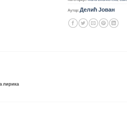
Делић Јован
Аутор:
а лирика