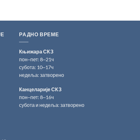
ЈЕ
РАДНО ВРЕМЕ
Књижара СКЗ
пон‒пет: 8‒21ч
субота: 10‒17ч
недеља: затворено
Канцеларије СКЗ
пон‒пет: 8‒16ч
субота и недеља: затворено