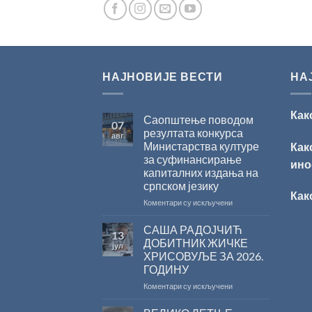
НАЈНОВИЈЕ ВЕСТИ
НА
Как
Саопштење поводом
07
резултата конкурса
авг
Министарства културе
Как
за суфинансирање
ино
капиталних издања на
српском језику
Как
на
Коментари су искључени
Саопштење
поводом
САША РАДОЈЧИЋ
13
резултата
ДОБИТНИК ЖИЧКЕ
јул
конкурса
ХРИСОВУЉЕ ЗА 2026.
Министарства
ГОДИНУ
културе
за
на
Коментари су искључени
суфинансирање
САША
капиталних
РАДОЈЧИЋ