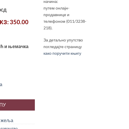
начина:
путем онлајн-
ална
Тренутна
рсд
продавнице и
цена
КЗ
: 350.00
телефоном (011/3238-
је:
218).
300.00 рсд.
рсд.
За детаљно упутство
ић и њемачка
погледајте страницу
како поручити књигу
а
ИРИКА, Јован Делић количина
РПУ
у жеља
здаваштво