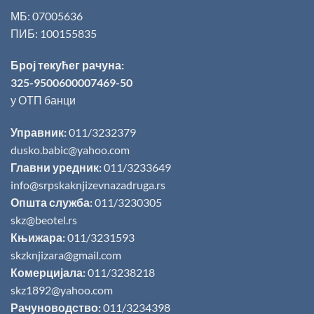
МБ: 07005636
ПИБ: 100155835
Број текућег рачуна:
325-9500600007469-50
у ОТП банци
Управник:
011/3232379
dusko.babic@yahoo.com
Главни уредник:
011/3233649
info@srpskaknjizevnazadruga.rs
Општа служба:
011/3230305
skz@beotel.rs
Књижара:
011/3231593
skzknjizara@gmail.com
Комерцијала:
011/3238218
skz1892@yahoo.com
Рачуноводство:
011/3234398