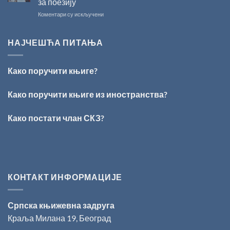
за поезију
свечано
на
Коментари су искључени
уручење
ПЕСНИЧКИ
Награде
ТАЛЕНАТ
„Стеван
ИЗ
Раичковић”
НАЈЧЕШЋА ПИТАЊА
ВРШЦА:
Стефан
Кирилов
Како поручити књиге?
добитник
награде
„Милован
Како поручити књиге из иностранства?
Данојлић“
за
Како постати члан СКЗ?
поезију
КОНТАКТ ИНФОРМАЦИЈЕ
Српска књижевна задруга
Краља Милана 19, Београд