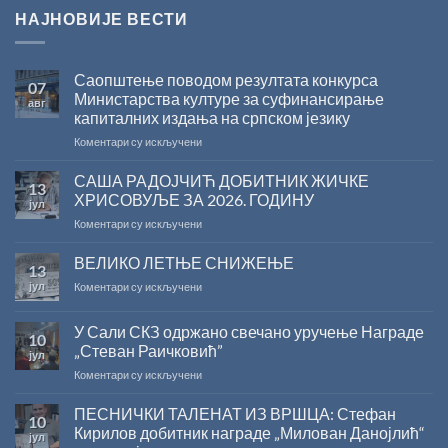
НАЈНОВИЈЕ ВЕСТИ
Саопштење поводом резултата конкурса
07
Министарства културе за суфинансирање
авг
капиталних издања на српском језику
на
Коментари су искључени
Саопштење
поводом
САША РАДОЈЧИЋ ДОБИТНИК ЖИЧКЕ
13
резултата
ХРИСОВУЉЕ ЗА 2026. ГОДИНУ
јул
конкурса
на
Коментари су искључени
Министарства
САША
културе
РАДОЈЧИЋ
ВЕЛИКО ЛЕТЊЕ СНИЖЕЊЕ
за
13
ДОБИТНИК
суфинансирање
јул
на
Коментари су искључени
ЖИЧКЕ
капиталних
ВЕЛИКО
ХРИСОВУЉЕ
издања
ЛЕТЊЕ
ЗА
на
У Сали СКЗ одржано свечано уручење Награде
10
СНИЖЕЊЕ
2026.
српском
„Стеван Раичковић”
јул
ГОДИНУ
језику
на
Коментари су искључени
У
Сали
ПЕСНИЧКИ ТАЛЕНАТ ИЗ ВРШЦА: Стефан
10
СКЗ
Кирилов добитник награде „Милован Данојлић“
јул
одржано