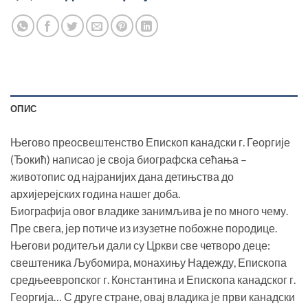
ОПИС
Његово преосвештенство Епископ канадски г. Георгије
(Ђокић) написао је своја биографска сећања –
животопис од најранијих дана детињства до
архијерејских година нашег доба.
Биографија овог владике занимљива је по много чему.
Пре свега, јер потиче из изузетне побожне породице.
Његови родитељи дали су Цркви све четворо деце:
свештеника Љубомира, монахињу Надежду, Епископа
средњеевропског г. Константина и Епископа канадског г.
Георгија… С друге стране, овај владика је први канадски