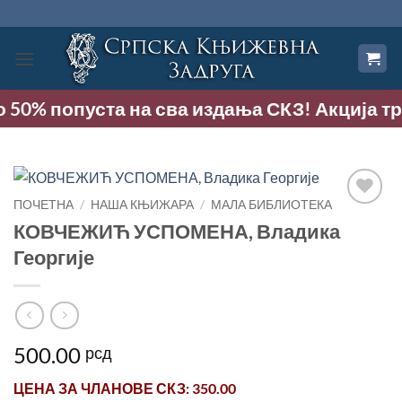
Прескочи
на
садржај
о 50% попуста на сва издања СКЗ! Акција тра
ПОЧЕТНА
/
НАША КЊИЖАРА
/
МАЛА БИБЛИОТЕКА
Додај
КОВЧЕЖИЋ УСПОМЕНА, Владика
у
Георгије
Листу
жеља
500.00
рсд
ЦЕНА ЗА
ЧЛАНОВЕ СКЗ
: 350.00