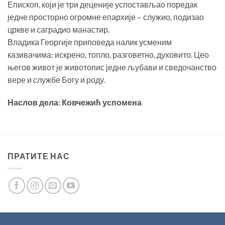
Епископ, који је три деценије успостављао поредак
једне просторно огромне епархије – служио, подизао
цркве и саградио манастир.
Владика Георгије приповеда налик усменим
казивачима: искрено, топло, разговетно, духовито. Цео
његов живот је животопис једне љубави и сведочанство
вере и службе Богу и роду.
Наслов дела: Ковчежић успомена
ПРАТИТЕ НАС