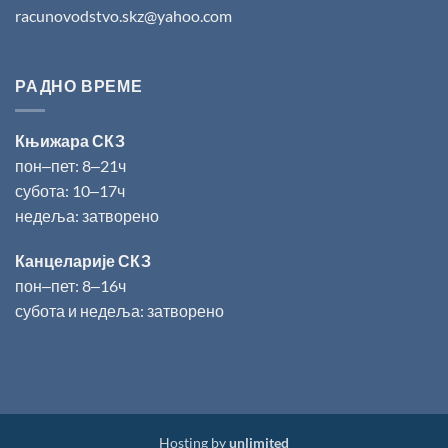
racunovodstvo.skz@yahoo.com
РАДНО ВРЕМЕ
Књижара СКЗ
пон‒пет: 8‒21ч
субота: 10‒17ч
недеља: затворено
Канцеларије СКЗ
пон‒пет: 8‒16ч
субота и недеља: затворено
Hosting by
unlimited