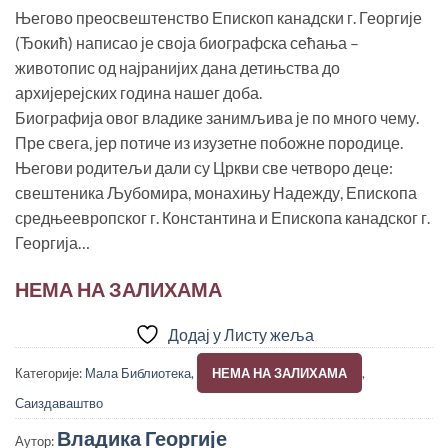
Његово преосвештенство Епископ канадски г. Георгије
(Ђокић) написао је своја биографска сећања –
животопис од најранијих дана детињства до
архијерејских година нашег доба.
Биографија овог владике занимљива је по много чему.
Пре свега, јер потиче из изузетне побожне породице.
Његови родитељи дали су Цркви све четворо деце:
свештеника Љубомира, монахињу Надежду, Епископа
средњеевропског г. Константина и Епископа канадског г.
Георгија…
НЕМА НА ЗАЛИХАМА
Додај у Листу жеља
Категорије:
Мала Библиотека
,
НЕМА НА ЗАЛИХАМА
,
Саиздаваштво
Владика Георгије
Аутор: