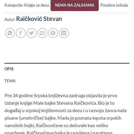
Kategorije:
Knjige za decu
,
NEMA NA ZALIHAMA
,
Posebna izdanja
Raičković Stevan
Autor:
OPIS
TEMA
Pre 34 godine Srpska književna zadruga objavila je prvo
izdanje knjige Male bajke Stevana Raičkovića. Bio je to
događaj u srpskoj književnosti za decu i u razvoju žanra naše
pisane (umetničke) bajke. Mada je poznata lepota srpskih
narodnih bajki, Raičkovićeve su delovale kao veliko
osveženje. Raičkovićeva bajka je razvijena i narativno