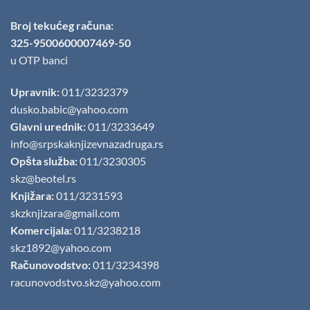
Broj tekućeg računa:
325-9500600007469-50
u OTP banci
Upravnik:
011/3232379
dusko.babic@yahoo.com
Glavni urednik:
011/3233649
info@srpskaknjizevnazadruga.rs
Opšta služba:
011/3230305
skz@beotel.rs
Knjižara:
011/3231593
skzknjizara@gmail.com
Komercijala:
011/3238218
skz1892@yahoo.com
Računovodstvo:
011/3234398
racunovodstvo.skz@yahoo.com