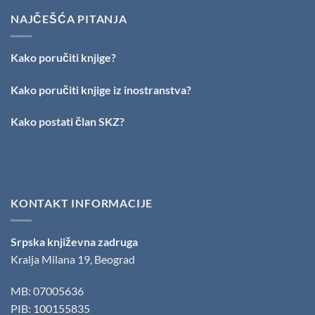
TALENAT
Nagrade
IZ
NAJČEŠĆA PITANJA
„Stevan
VRŠCA:
Raičković”
Stefan
Kirilov
Kako poručiti knjige?
dobitnik
nagrade
„Milovan
Kako poručiti knjige iz inostranstva?
Danojlić“
za
Kako postati član SKZ?
poeziju
KONTAKT INFORMACIJE
Srpska književna zadruga
Kralja Milana 19, Beograd
MB: 07005636
PIB: 100155835