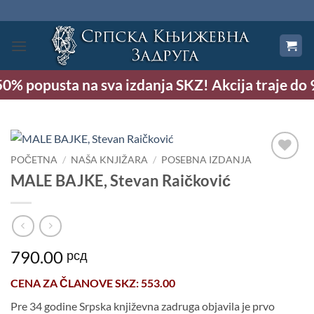
Preskoči
na
sadržaj
0% popusta na sva izdanja SKZ! Akcija traje do 9.
POČETNA
/
NAŠA KNJIŽARA
/
POSEBNA IZDANJA
Dodaj
MALE BAJKE, Stevan Raičković
u
Listu
želja
790.00
рсд
CENA ZA
ČLANOVE SKZ
: 553.00
Pre 34 godine Srpska književna zadruga objavila je prvo