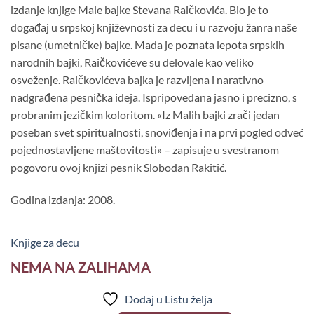
izdanje knjige Male bajke Stevana Raičkovića. Bio je to
događaj u srpskoj književnosti za decu i u razvoju žanra naše
pisane (umetničke) bajke. Mada je poznata lepota srpskih
narodnih bajki, Raičkovićeve su delovale kao veliko
osveženje. Raičkovićeva bajka je razvijena i narativno
nadgrađena pesnička ideja. Ispripovedana jasno i precizno, s
probranim jezičkim koloritom. «Iz Malih bajki zrači jedan
poseban svet spiritualnosti, snoviđenja i na prvi pogled odveć
pojednostavljene maštovitosti» – zapisuje u svestranom
pogovoru ovoj knjizi pesnik Slobodan Rakitić.
Godina izdanja: 2008.
Knjige za decu
NEMA NA ZALIHAMA
Dodaj u Listu želja