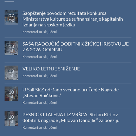
Saopštenje povodom rezultata konkursa
07
Ministarstva kulture za sufinansiranje kapitalnih
avg
izdanja na srpskom jeziku
na
Komentari su isključeni
Saopštenje
povodom
SAŠA RADOJČIĆ DOBITNIK ŽIČKE HRISOVULJE
13
rezultata
ZA 2026. GODINU
jul
konkursa
na
Komentari su isključeni
Ministarstva
SAŠA
kulture
RADOJČIĆ
VELIKO LETNJE SNIŽENJE
za
13
DOBITNIK
sufinansiranje
jul
na
Komentari su isključeni
ŽIČKE
kapitalnih
VELIKO
HRISOVULJE
izdanja
LETNJE
ZA
na
U Sali SKZ održano svečano uručenje Nagrade
10
SNIŽENJE
2026.
srpskom
„Stevan Raičković”
jul
GODINU
jeziku
na
Komentari su isključeni
U
Sali
PESNIČKI TALENAT IZ VRŠCA: Stefan Kirilov
10
SKZ
dobitnik nagrade „Milovan Danojlić“ za poeziju
jul
održano
na
Komentari su isključeni
svečano
PESNIČKI
uručenje