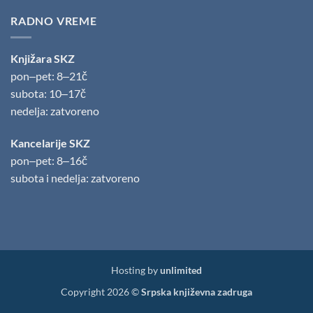
RADNO VREME
Knjižara SKZ
pon‒pet: 8‒21č
subota: 10‒17č
nedelja: zatvoreno
Kancelarije SKZ
pon‒pet: 8‒16č
subota i nedelja: zatvoreno
Hosting by
unlimited
Copyright 2026 ©
Srpska književna zadruga